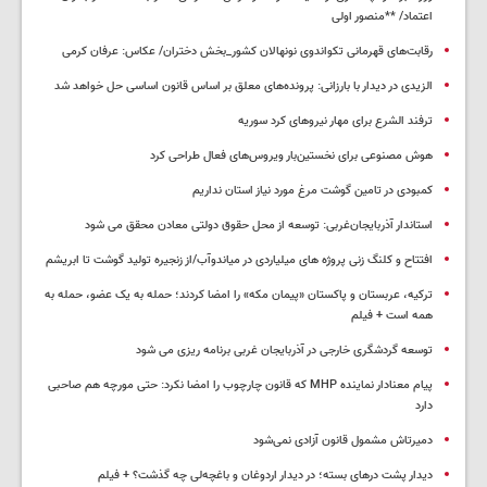
اعتماد/ **منصور اولی
رقابت‌های قهرمانی تکواندوی نونهالان کشور_بخش دختران/ عکاس: عرفان کرمی
الزیدی در دیدار با بارزانی: پرونده‌های معلق بر اساس قانون اساسی حل خواهد شد
ترفند الشرع برای مهار نیروهای کرد سوریه
هوش مصنوعی برای نخستین‌بار ویروس‌های فعال طراحی کرد
کمبودی در تامین گوشت مرغ مورد نیاز استان نداریم
استاندار آذربایجان‌غربی: توسعه از محل حقوق دولتی معادن محقق می شود
افتتاح و کلنگ زنی پروژه های میلیاردی در میاندوآب/از زنجیره تولید گوشت تا ابریشم
ترکیه، عربستان و پاکستان «پیمان مکه» را امضا کردند؛ حمله به یک عضو، حمله به
همه است + فیلم
توسعه گردشگری خارجی در آذربایجان غربی برنامه ریزی می شود
پیام معنادار نماینده MHP که قانون چارچوب را امضا نکرد: حتی مورچه هم صاحبی
دارد
دمیرتاش مشمول قانون آزادی نمی‌شود
دیدار پشت درهای بسته؛ در دیدار اردوغان و باغچه‌لی چه گذشت؟ + فیلم