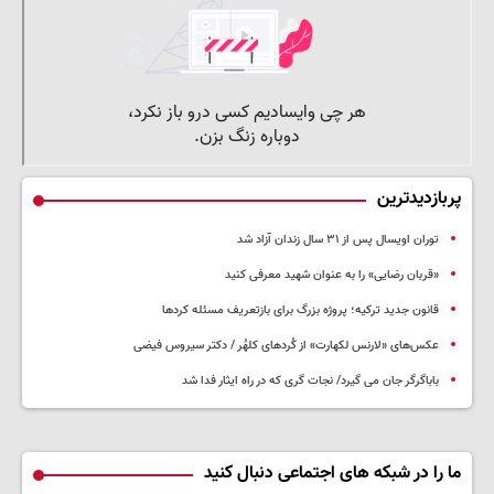
پربازدیدترین
توران اویسال پس از ۳۱ سال زندان آزاد شد
«قربان رضایی» را به عنوان شهید معرفی کنید
قانون جدید ترکیه؛ پروژه بزرگ‌ برای بازتعریف مسئله کردها
عکس‌های «لارنس لکهارت» از کُردهای کلهُر / دکتر سیروس فیضی
باباگرگر جان می گیرد/ نجات گری که در راه ایثار فدا شد
ما را در شبکه های اجتماعی دنبال کنید