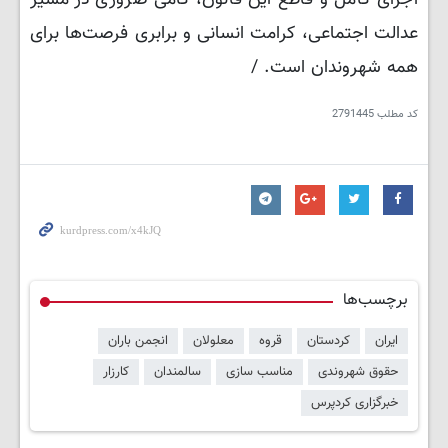
اجرای کامل و قاطع این قانون، گامی ضروری در مسیر
عدالت اجتماعی، کرامت انسانی و برابری فرصت‌ها برای
همه شهروندان است. /
کد مطلب
2791445
برچسب‌ها
ایران
کردستان
قروه
معلولان
انجمن باران
حقوق شهروندی
مناسب سازی
سالمندان
کارزار
خبرگزاری کردپرس