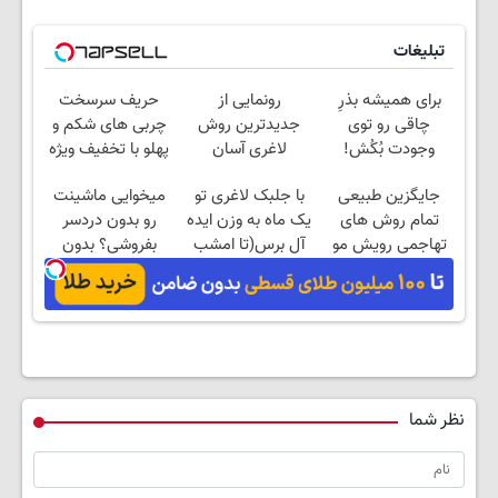
تبلیغات
برای همیشه بذرِ
رونمایی از
حریف سرسخت
چاقی رو توی
جدیدترین روش
چربی های شکم و
وجودت بُکُش!
لاغری آسان
پهلو با تخفیف ویژه
(تخفیف تا امشب)
ی جام جهانی
جایگزین طبیعی
با جلبک لاغری تو
میخوایی ماشینت
تمام روش های
یک ماه به وزن ایده
رو بدون دردسر
تهاجمی رویش مو
آل برس(تا امشب
بفروشی؟ بدون
تخفیف ویژه)
کمیسیون
نظر شما