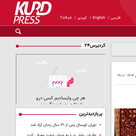
فارسی
English
کوردی
Türkçe
کردپرس۲۴
پربازدیدترین
توران اویسال پس از ۳۱ سال زندان آزاد شد
«قربان رضایی» را به عنوان شهید معرفی کنید