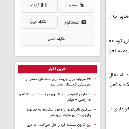
یوتیوب
آپارات
حضور مؤثر
تلگرام ایران
اینستاگرام
تلگرام اصلی
لی توسعه
میه اجرا
آخرین اخبار
د اشتغال
۱۹۱ میلیارد ریال جریمه برای متخلفان صنفی و
گاه واقعی
غیرصنفی کردستان صادر شد
انفجار در اتوبوس مسافربری در جرمانا؛ دو کشته و
۱۳ زخمی + فیلم
ورداری از
سزگین تانریکولو: با وجود انتقادها به «قانون
چارچوب» رأی مثبت می‌دهم
این قانون مسئله کرد را حل نمی‌کند، اما دری