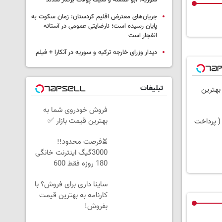
سوریه؛ ابو عمشه و سیف پولات برکنار شدند
جریان‌های معترض اقلیم کردستان: زمان سکوت به
پایان رسیده است؛ نارضایتی عمومی در آستانه
انفجار است
دیدار وزرای خارجه ترکیه و سوریه در آنکارا + فیلم
تبلیغات
 بهترین
فروش خودروی شما به
بهترین قیمت بازار ✅
( پرداخت
⏳فرصت محدود!!
3000گیگ اینترنت خانگی
180 روزه فقط 600
هزارتومان!!
ساینا داری برای فروش؟ با
کارنامه به بهترین قیمت
بفروش!