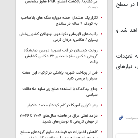
می‌گشاید/ بازگشت اعضای PKK هنوز مشخص
ا در سطح
نیست
تکرار یک هشدار؛ حمله دوباره سگ های بلاصاحب
به کودک ۹ ساله در سنندج
واهد شد و
رقابت‌های قهرمانی تکواندوی نونهالان کشور_بخش
پسران / عکاس: عرفان کرمی
روایت کردستان در قاب تصویر؛ دومین نمایشگاه
که تعهدات
گروهی عکس سقز با حضور ۲۲ عکاس گشایش
یافت
، نیازهای
قبل از پرداخت شهریه پزشکی در ترکیه، این هفت
معیار را بررسی کنید
وداع پ.ک.ک با اسلحه؛ صلح زیر سایه ملاحظات
سیاسی
زهر تکراری آمریکا در کام کردها/ محمد هادیفر
درآمد نفتی عراق در فاصله سال‌های ۲۰۰۴ تا ۲۰۲۶؛
از جهش تاریخی تا نوسان‌های شدید
کاهش اختیارات دو فرمانده سابق گروه‌های مسلح