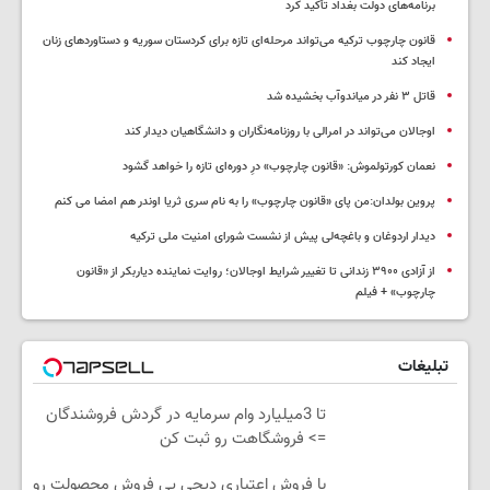
برنامه‌های دولت بغداد تأکید کرد
قانون چارچوب ترکیه می‌تواند مرحله‌ای تازه برای کردستان سوریه و دستاوردهای زنان
ایجاد کند
قاتل ٣ نفر در میاندوآب بخشیده شد
اوجالان می‌تواند در امرالی با روزنامه‌نگاران و دانشگاهیان دیدار کند
نعمان کورتولموش: «قانون چارچوب» درِ دوره‌ای تازه را خواهد گشود
پروین بولدان:من پای «قانون چارچوب» را به نام سری ثریا اوندر هم امضا می کنم
دیدار اردوغان و باغچه‌لی پیش از نشست شورای امنیت ملی ترکیه
از آزادی ۳۹۰۰ زندانی تا تغییر شرایط اوجالان؛ روایت نماینده دیاربکر از «قانون
چارچوب» + فیلم
تبلیغات
تا 3میلیارد وام سرمایه در گردش فروشندگان
=> فروشگاهت رو ثبت کن
با فروش اعتباری دیجی پی فروش محصولت رو