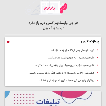
پربازدیدترین
توران اویسال پس از ۳۱ سال زندان آزاد شد
«قربان رضایی» را به عنوان شهید معرفی کنید
قانون جدید ترکیه؛ پروژه بزرگ‌ برای بازتعریف مسئله کردها
عکس‌های «لارنس لکهارت» از کُردهای کلهُر / دکتر سیروس فیضی
باباگرگر جان می گیرد/ نجات گری که در راه ایثار فدا شد