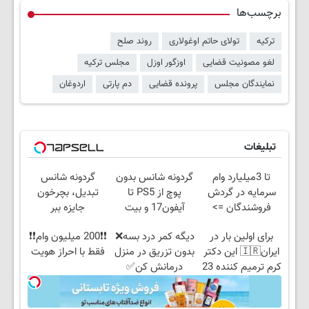
برچسب‌ها
ترکیه
تولای حاتم اوغولاری
روند صلح
لغو مصونیت قضایی
اوزگور اوزل
مجلس ترکیه
نمایندگان مجلس
پرونده قضایی
دم پارتی
اردوغان
تبلیغات
تا 3میلیارد وام
گردونه شانس بدون
گردونه شانس
سرمایه در گردش
پوچ از PS5 تا
تبدیل، بچرخون
فروشندگان =>
آیفون17 و بیت
جایزه ببر
فروشگاهت رو ثبت
کوین 🔥
برای اولین بار در
دیگه کمر درد بسه❌
❗❗200 میلیون وام❗❗
کن
ایران🇮🇷 این دکتر
بدون تزریق در منزل
فقط با احراز هویت
کرم ترمیم کننده 23
درمانش کن✅
روزه ساخت!
◀پرسش‌نامه پر
کن▶