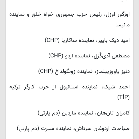
اوزگور اوزل، رئیس حزب جمهوری‌ خواه خلق و نماینده
مانیسا
امید دیک باییر، نماینده ساکاریا (CHP)
مصطفی آدی‌گُزل، نماینده اردو (CHP)
دنیز یاووزییلماز، نماینده زونگولداغ (CHP)
احمد شیک، نماینده استانبول از حزب کارگر ترکیه
(TİP)
کامران تان‌هان، نماینده ماردین (دم پارتی)
صباحات اردوغان سرتاش، نماینده سیرت (دم پارتی)