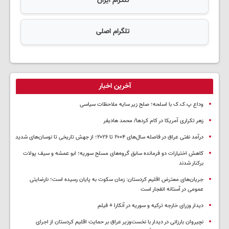
تلگرام ایران
تلگرام اصلی
آخرین اخبار
وداع پ.ک.ک با اسلحه؛ صلح زیر سایه ملاحظات سیاسی
زهر تکراری آمریکا در کام کردها/ محمد هادیفر
درآمد نفتی عراق در فاصله سال‌های ۲۰۰۴ تا ۲۰۲۶؛ از جهش تاریخی تا نوسان‌های شدید
کاهش اختیارات دو فرمانده سابق گروه‌های مسلح سوریه؛ ابو عمشه و سیف پولات
برکنار شدند
جریان‌های معترض اقلیم کردستان: زمان سکوت به پایان رسیده است؛ نارضایتی
عمومی در آستانه انفجار است
دیدار وزرای خارجه ترکیه و سوریه در آنکارا + فیلم
نچیروان بارزانی در دیدار با نخست‌وزیر عراق بر حمایت اقلیم کردستان از اجرای