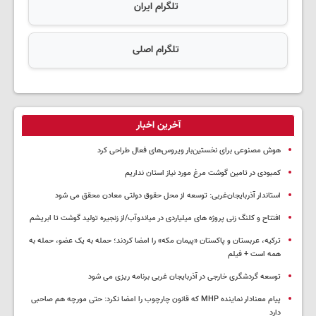
تلگرام ایران
تلگرام اصلی
آخرین اخبار
هوش مصنوعی برای نخستین‌بار ویروس‌های فعال طراحی کرد
کمبودی در تامین گوشت مرغ مورد نیاز استان نداریم
استاندار آذربایجان‌غربی: توسعه از محل حقوق دولتی معادن محقق می شود
افتتاح و کلنگ زنی پروژه های میلیاردی در میاندوآب/از زنجیره تولید گوشت تا ابریشم
ترکیه، عربستان و پاکستان «پیمان مکه» را امضا کردند؛ حمله به یک عضو، حمله به
همه است + فیلم
توسعه گردشگری خارجی در آذربایجان غربی برنامه ریزی می شود
پیام معنادار نماینده MHP که قانون چارچوب را امضا نکرد: حتی مورچه هم صاحبی
دارد