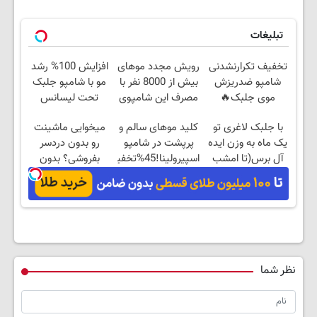
تبلیغات
تخفیف تکرارنشدنی
رویش مجدد موهای
افزایش 100% رشد
شامپو ضدریزش
بیش از 8000 نفر با
مو با شامپو جلبک
موی جلبک🔥
مصرف این شامپوی
تحت لیسانس
جلبک
آلمان+تخفیف
با جلبک لاغری تو
کلید موهای سالم و
میخوایی ماشینت
یک ماه به وزن ایده
پرپشت در شامپو
رو بدون دردسر
آل برس(تا امشب
اسپیرولینا!45%تخفیف
بفروشی؟ بدون
تخفیف ویژه)
کمیسیون
نظر شما