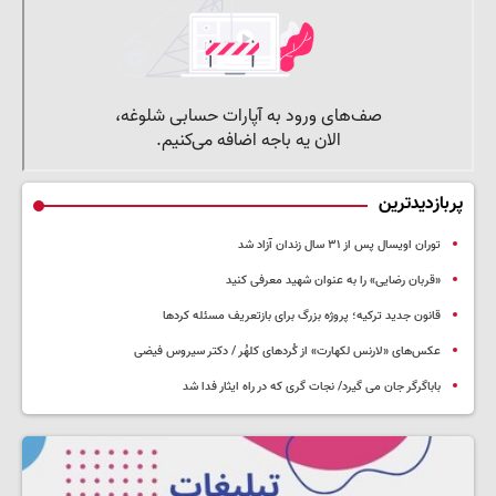
پربازدیدترین
توران اویسال پس از ۳۱ سال زندان آزاد شد
«قربان رضایی» را به عنوان شهید معرفی کنید
قانون جدید ترکیه؛ پروژه بزرگ‌ برای بازتعریف مسئله کردها
عکس‌های «لارنس لکهارت» از کُردهای کلهُر / دکتر سیروس فیضی
باباگرگر جان می گیرد/ نجات گری که در راه ایثار فدا شد