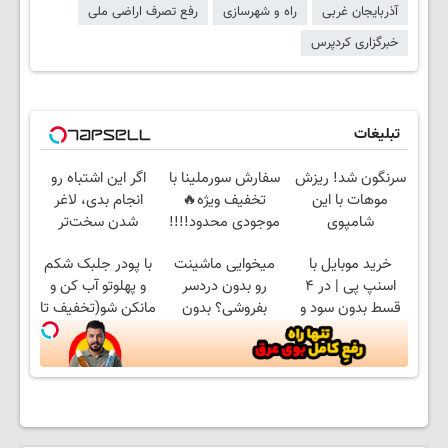
آذربایجان غربی
راه و شهرسازی
رفع تصرف اراضی ملی
خبرگزاری کردپرس
تبلیغات
سرنگون شد! ریزش
سفارش سورملینا با
اگر این اشتباه رو
موهات با این
تخفیف ویژه🔥
انجام بدی، لاغر
شامپوی
موجودی محدود!!!!
شدن سخت‌تر
آلمانی(خرید40%تخفیف)
میشه.
خرید موبایل با
میخوایی ماشینت
با پودر جلبک شکم
اسنپ پی | در ۴
رو بدون دردسر
و پهلوتو آب کن و
قسط بدون سود و
بفروشی؟ بدون
مانکن شو(تخفیف تا
کارمزد!
کمیسیون
امشب)