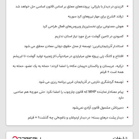
الزیدی در دیدار با بارزانی: پرونده‌های معلق بر اساس قانون اساسی حل خواهد شد
ترفند الشرع برای مهار نیروهای کرد سوریه
هوش مصنوعی برای نخستین‌بار ویروس‌های فعال طراحی کرد
کمبودی در تامین گوشت مرغ مورد نیاز استان نداریم
استاندار آذربایجان‌غربی: توسعه از محل حقوق دولتی معادن محقق می شود
افتتاح و کلنگ زنی پروژه های میلیاردی در میاندوآب/از زنجیره تولید گوشت تا ابریشم
ترکیه، عربستان و پاکستان «پیمان مکه» را امضا کردند؛ حمله به یک عضو، حمله به
همه است + فیلم
توسعه گردشگری خارجی در آذربایجان غربی برنامه ریزی می شود
پیام معنادار نماینده MHP که قانون چارچوب را امضا نکرد: حتی مورچه هم صاحبی
دارد
دمیرتاش مشمول قانون آزادی نمی‌شود
دیدار پشت درهای بسته؛ در دیدار اردوغان و باغچه‌لی چه گذشت؟ + فیلم
تبلیغات