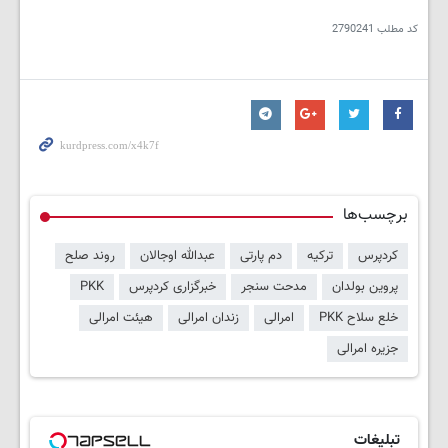
کد مطلب
2790241
برچسب‌ها
کردپرس
ترکیه
دم پارتی
عبدالله اوجالان
روند صلح
پروین بولدان
مدحت سنجر
خبرگزاری کردپرس
PKK
خلع سلاح PKK
امرالی
زندان امرالی
هیئت امرالی
جزیره امرالی
تبلیغات