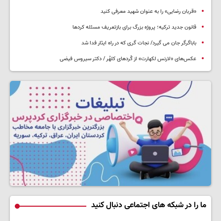
«قربان رضایی» را به عنوان شهید معرفی کنید
قانون جدید ترکیه؛ پروژه بزرگ‌ برای بازتعریف مسئله کردها
باباگرگر جان می گیرد/ نجات گری که در راه ایثار فدا شد
عکس‌های «لارنس لکهارت» از کُردهای کلهُر / دکتر سیروس فیضی
ما را در شبکه های اجتماعی دنبال کنید