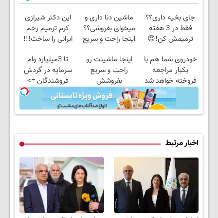
جای بخیه داری؟؟
ماشین دنا داری و
این دکتر شیرازی
فقط در 3 هفته
میخوای بفروشی؟؟
کرم ترمیم زخم
ترمیمش کن!😍
اینجا راحت و سریع
ایرانی را ساخت!!!
بفروش
خودروی شما هم با
اینجا ماشینت رو
تا 3میلیارد وام
یکبار مراجعه
راحت و سریع
سرمایه در گردش
فروخته خواهد شد
بفروشش
فروشندگان =>
فروشگاهت رو ثبت
کن
اخبار مرتبط