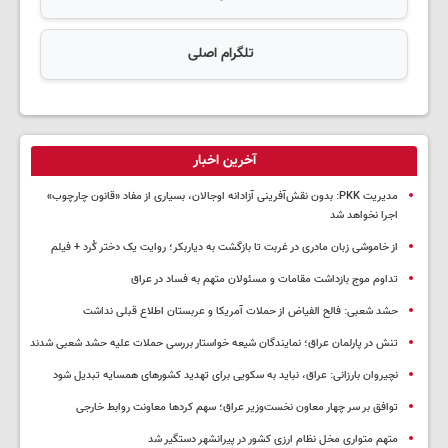
تلگرام اصلی
آخرین اخبار
مدیریت PKK: بدون نقش‌آفرینی آزادانه اوجالان، بسیاری از مفاد «قانون چارچوب»
اجرا نخواهد شد
از خاموشی زبان مادری در غربت تا بازگشت به دیاربکر؛ روایت یک دختر کُرد + فیلم
تداوم موج بازداشت مقامات و مسئولان متهم به فساد در عراق
حشد شعبی: فالح الفیاض از حملات آمریکا و عربستان اطلاع قبلی نداشت
تنش در پارلمان عراق؛ نمایندگان شیعه خواستار بررسی حملات علیه حشد شعبی شدند
نچیروان بارزانی: عراق، نباید به سکویی برای تهدید کشورهای همسایه تبدیل شود
توافق بر سر چهار معاون نخست‌وزیر عراق؛ سهم کردها معاونت روابط خارجی
متهم متواری مخل نظام ارزی کشور در پیرانشهر دستگیر شد