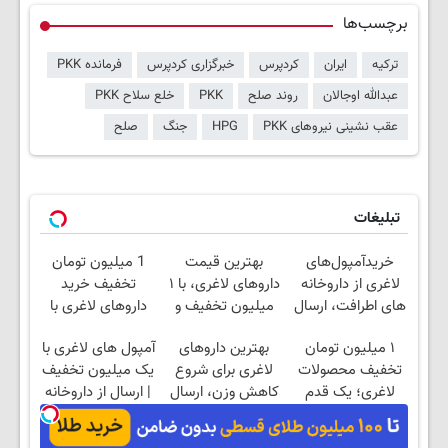
برچسب‌ها
ترکیه
ایران
کردپرس
خبرگزاری کردپرس
فرمانده PKK
عبدالله اوجالان
روند صلح
PKK
خلع سلاح PKK
عقب نشینی نیروهای PKK
HPG
جنگ
صلح
تبلیغات
خریدآمپول‌های
بهترین قیمت
1 میلیون تومان
لاغری از داروخانه
داروهای لاغری، با ۱
تخفیف خرید
های اطرافت، ارسال
میلیون تخفیف و
داروهای لاغری با
فوری همراه با پک
ارسال از داروخانه‌
ارسال از داروخانه و
۱ میلیون تومان
بهترین داروهای
آمپول های لاغری با
یخ!
پک یخ!
تخفیف محصولات
لاغری برای شروع
یک میلیون تخفیف
لاغری؛ یک قدم
کاهش وزن، ارسال
| ارسال از داروخانه
نزدیک‌تر به شروع
از داروخانه های
های معتبر
کاهش وزن
نزدیکت!