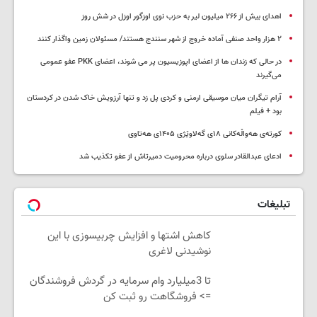
اهدای بیش از ۲۶۶ میلیون لیر به حزب نوی اوزگور اوزل در شش روز
۲ هزار واحد صنفی آماده خروج از شهر سنندج هستند/ مسئولان زمین واگذار کنند
در حالی که زندان ها از اعضای اپوزیسیون پر می شوند، اعضای PKK عفو عمومی
می‌گیرند
آرام تیگران میان موسیقی ارمنی و کردی پل زد و تنها آرزویش خاک شدن در کردستان
بود + فیلم
کورتەی هەواڵەکانی ۱۸ی گەلاوێژی ۱۴۰۵ی هەتاوی
ادعای عبدالقادر سلوی درباره محرومیت دمیرتاش از عفو تکذیب شد
تبلیغات
کاهش اشتها و افزایش چربیسوزی با این
نوشیدنی لاغری
تا 3میلیارد وام سرمایه در گردش فروشندگان
=> فروشگاهت رو ثبت کن