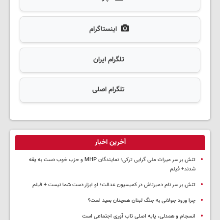
اینستاگرام
تلگرام ایران
تلگرام اصلی
آخرین اخبار
تنش بر سر میراث ملی گرایی ترکی؛ نمایندگان MHP و حزب خوب دست به یقه
شدند+ فیلم
تنش بر سر نام دمیرتاش در کمیسیون عدالت؛ او ابزار دست شما نیست + فیلم
چرا ورود جولانی به جنگ لبنان همچنان بعید است؟
انسجام و همدلی، پایه اصلی تاب آوری اجتماعی است