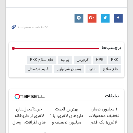
برچسب‌ها
PKK
HPG
کردپرس
بیانیه
خلع سلاح PKK
خلع سلاح
متینا
بمباران شیمیایی
اقلیم کردستان
تبلیغات
۱ میلیون تومان
بهترین قیمت
خریدآمپول‌های
تخفیف محصولات
داروهای لاغری، با ۱
لاغری از داروخانه
لاغری؛ یک قدم
میلیون تخفیف و
های اطرافت، ارسال
نزدیک‌تر به شروع
ارسال از داروخانه‌
فوری همراه با پک