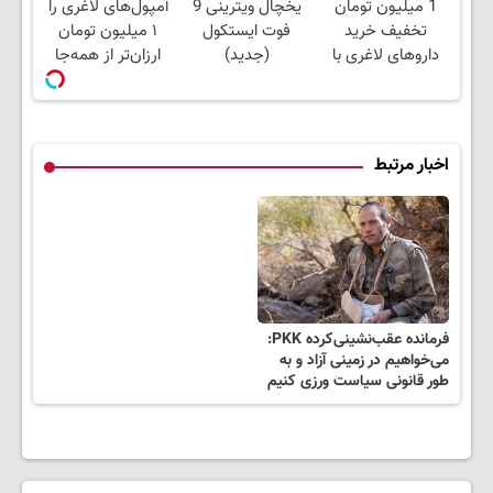
1 میلیون تومان
یخچال ویترینی 9
آمپول‌های لاغری را
کاهش وزن
یخ!
تخفیف خرید
فوت ایستکول
۱ میلیون تومان
داروهای لاغری با
(جدید)
ارزان‌تر از همه‌جا
ارسال از داروخانه و
بخر!
پک یخ!
اخبار مرتبط
فرمانده عقب‌نشینی‌کرده PKK:
می‌خواهیم در زمینی آزاد و به
طور قانونی سیاست ورزی کنیم