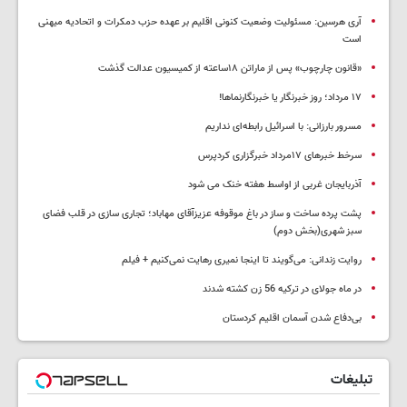
آری هرسین: مسئولیت وضعیت کنونی اقلیم بر عهده حزب دمکرات و اتحادیه میهنی
است
«قانون چارچوب» پس از ماراتن ۱۸ساعته از کمیسیون عدالت گذشت
١٧ مرداد؛ روز خبرنگار یا خبرنگارنماها!
مسرور بارزانی: با اسرائیل رابطه‌ای نداریم
سرخط خبرهای ۱۷مرداد خبرگزاری کردپرس
آذربایجان غربی از اواسط هفته خنک می شود
پشت پرده ساخت و ساز در باغ موقوفه عزیزآقای مهاباد؛ تجاری سازی در قلب فضای
سبز شهری(بخش دوم)
روایت زندانی: می‌گویند تا اینجا نمیری رهایت نمی‌کنیم + فیلم
در ماه جولای در ترکیه 56 زن کشته شدند
بی‌دفاع شدن آسمان اقلیم کردستان
تبلیغات