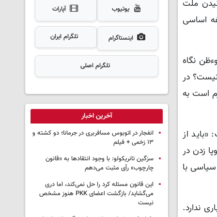
نیدن ملت
یوتیوب
آپارات
ه اساسی
تلگرام ایران
اینستاگرام
‌ظن نگاه
تلگرام اصلی
نیست؟ در
زم است به
آخرین اخبار
 «باید از
انفجار در اتوبوس مسافربری در جرمانا؛ دو کشته و
۱۳ زخمی + فیلم
پا زدن در
سزگین تانریکولو: با وجود انتقادها به «قانون
سیاسی با
چارچوب» رأی مثبت می‌دهم
این قانون مسئله کرد را حل نمی‌کند، اما دری
می‌گشاید/ بازگشت اعضای PKK هنوز مشخص
نیست
ا اعتباری ندارد.