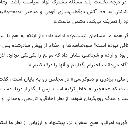
ن در درجه نخست باید مسئله مشترک نهاد سیاست باشد. رها
اندنش به خط آتش دوقطبی‌سازی قومی و مذهبی بوده—وظیف
رد را تحریک می‌کند، دشمن ماست.»
مه ما مسلمان نیستیم؟» ادامه داد: «از اینکه به هم با سوء
م کافی نبوده است؟ سوء‌تفاهم‌ها و احکام از پیش صادرشده بس 
 بود و اراده و شجاعتی نشان داد که موانع را یکی‌یکی بردارد. لا
گاه می‌دانند، احترام بگذاریم و آنها را درک کنیم.»
بستگی ملی، برادری و دموکراسی» در مجلس رو به پایان است، گفت:
نست که همه‌چیز به خاطر ترکیه است. پس از گذر از دریا، دست‌و
ست و هدف روی‌گردان شوند، از نظر اخلاقی، تاریخی، وجدانی و 
اغچه لی در ادامه خاطرنشان کرد: «خارج از بیانیه ۲۷ فوریه امرالی، هیچ سخن، تز، پیشنهاد و ارزیابی از نظر م