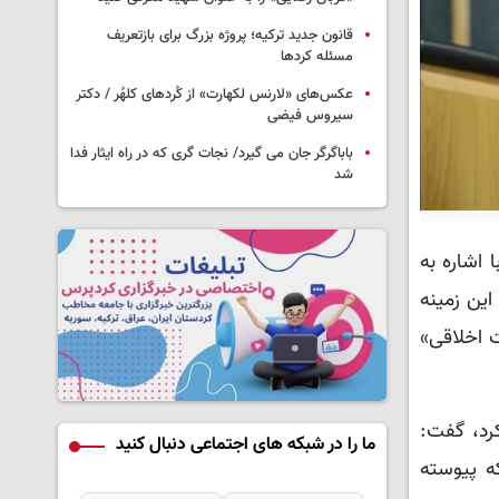
قانون جدید ترکیه؛ پروژه بزرگ‌ برای بازتعریف
مسئله کردها
عکس‌های «لارنس لکهارت» از کُردهای کلهُر / دکتر
سیروس فیضی
باباگرگر جان می گیرد/ نجات گری که در راه ایثار فدا
شد
ی حزب، با اشاره به
ین زمینه
ت اخلاقی»
رد، گفت:
ما را در شبکه های اجتماعی دنبال کنید
ه پیوسته