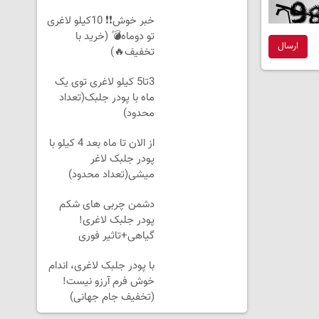
بخر!
خبر خوش❗❗ 10کیلو لاغری
تو دوماه💣 (خرید با
ارسال
تخفیف🔥)
3تا5 کیلو لاغری توی یک
ماه با پودر جلبک(تعداد
محدود)
از الان تا ماه بعد 4 کیلو با
پودر جلبک لاغر
میشی(تعداد محدود)
دشمن چربی های شکم
پودر جلبک لاغری!
گیاهی+تاثیر فوری
با پودر جلبک لاغری، اندام
خوش فرم آرزو نیست!
(تخفیف جام جهانی)