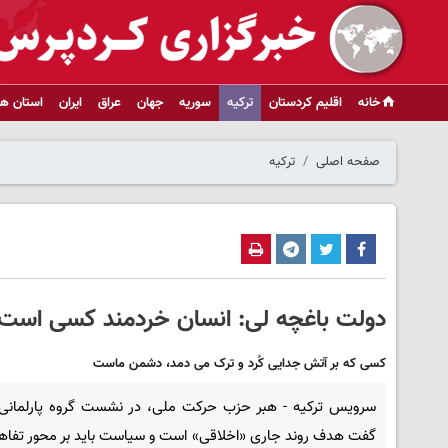
خانه
اقلیم کردستان
ترکیه
سوریه
جهان
عراق
ایران
استان ها
صفحه اصلی
ترکیه
دولت باغچه لی: انسان خردمند کسی است ک
کسی که بر آتش جدایی کُرد و ترک می دمد، دشمن ماست
سرویس ترکیه - هبر حزب حرکت ملی، در نشست گروه پارلمان
گفت هدف روند جاری «اخلاقی» است و سیاست باید بر محور تفا