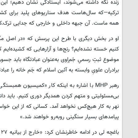
زنده نگه داشته می‌شوند، ایستادگی نشان دهیم؛ ای
ترکیه—که سال‌هاست هدف سناریوهای پلید برای کش
همه ماست. آن جبهه داخلی و خارجی که جدایی ترک‌ـ‌ک
او در بخش دیگری با طرح این پرسش که «در اصل مگر ه
کنیم خسته نشده‌ایم؟ رنج‌ها و آزارهایی که کشیده‌ای
موضوع ثبتِ رسمیِ جَم‌اِوی به‌عنوان عبادتگاه باید جسور
برادران علویِ وابسته به آئین اسلام که جَم‌ خانه را عبادت
رهبر MHP با اشاره به اینکه کار «کمیسیون هم
بی‌مسئولیتی و متهم‌ کردن همدیگر دوری کنیم. باید دا
نهر به کار هیچ‌کس نخواهد آمد. کسانی که از این خوا
پیامدهای بسیار سنگینی روبه‌رو خواهند شد.»
ب