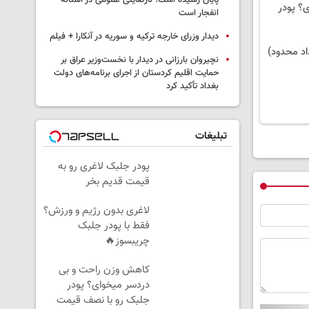
پایان رسیده است؛ نارضایتی عمومی در آستانه
؟ پودر
انفجار است
دیدار وزرای خارجه ترکیه و سوریه در آنکارا + فیلم
د محدود)
نچیروان بارزانی در دیدار با نخست‌وزیر عراق بر
حمایت اقلیم کردستان از اجرای برنامه‌های دولت
بغداد تأکید کرد
تبلیغات
پودر جلبک لاغری رو به
قیمت قدیم بخر
لاغری بدون رژیم و ورزش؟
فقط با پودر جلبک
چریبسوز🔥
کاهش وزن راحت و بی
دردسر میخوای؟ پودر
جلبک رو با نصف قیمت