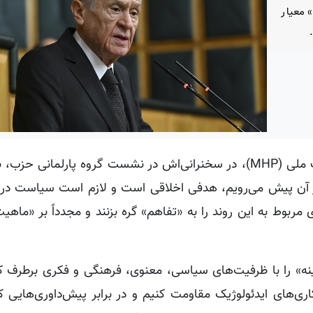
 ۲۷ فوریه اوجالان» معیار
به گزارش کردپرس، دولت باغچه لی، رئیس حزب حرکت ملی (MHP)، در سخنرانی‌اش در نشست گروه پارلمان
آن پیش می‌رویم، هدفی اخلاقی است و لازم است سیاست در ا
مربوط به این روند را به «تفاهم» گره بزنند و مجدداً بر «ماهی
رینه» را با ظرفیت‌های سیاسی، معنوی، فرهنگی و فکری برطرف ک
ری‌های ایدئولوژیک مقاومت کنیم و در برابر پیش‌داوری‌هایی ک