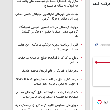
تکرار یک هشدار؛ حمله دوباره سگ های بلاصاحب
حرکت کند،
به کودک ۹ ساله در سنندج
رقابت‌های قهرمانی تکواندوی نونهالان کشور_بخش
پسران / عکاس: عرفان کرمی
روایت کردستان در قاب تصویر؛ دومین نمایشگاه
گروهی عکس سقز با حضور ۲۲ عکاس گشایش
یافت
قبل از پرداخت شهریه پزشکی در ترکیه، این هفت
معیار را بررسی کنید
وداع پ.ک.ک با اسلحه؛ صلح زیر سایه ملاحظات
سیاسی
زهر تکراری آمریکا در کام کردها/ محمد هادیفر
درآمد نفتی عراق در فاصله سال‌های ۲۰۰۴ تا ۲۰۲۶؛
از جهش تاریخی تا نوسان‌های شدید
کاهش اختیارات دو فرمانده سابق گروه‌های مسلح
سوریه؛ ابو عمشه و سیف پولات برکنار شدند
جریان‌های معترض اقلیم کردستان: زمان سکوت به