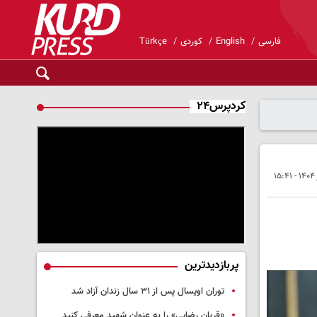
فارسی
English
کوردی
Türkçe
کردپرس۲۴
پربازدیدترین
توران اویسال پس از ۳۱ سال زندان آزاد شد
«قربان رضایی» را به عنوان شهید معرفی کنید