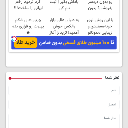
رو بدون دردسر
پاداش بگیر | ثبت
کرم ترمیم زخم
بفروشی؟ بدون
نام کن
ایرانی را ساخت!!!
کمیسیون
با این روش توی
به دنیای عالی بازار
چربی های شکم
خونه،سفیدی و
والکس خوش
پهلوت رو فراری بده
زیبایی دندوناتو
آمدید! ترید را آغاز
🔥
برگردون(40%off)
کنید!
نظر شما