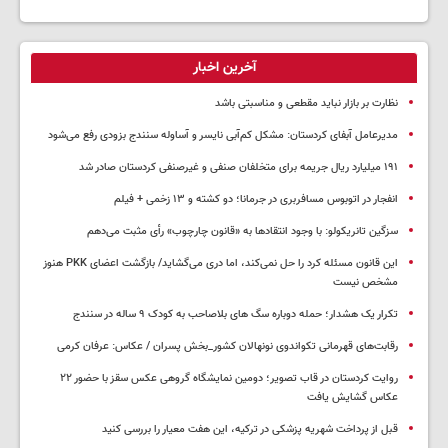
آخرین اخبار
نظارت بر بازار نباید مقطعی و مناسبتی باشد
مدیرعامل آبفای کردستان: مشکل کم‌آبی نایسر و آساوله سنندج بزودی رفع می‌شود
۱۹۱ میلیارد ریال جریمه برای متخلفان صنفی و غیرصنفی کردستان صادر شد
انفجار در اتوبوس مسافربری در جرمانا؛ دو کشته و ۱۳ زخمی + فیلم
سزگین تانریکولو: با وجود انتقادها به «قانون چارچوب» رأی مثبت می‌دهم
این قانون مسئله کرد را حل نمی‌کند، اما دری می‌گشاید/ بازگشت اعضای PKK هنوز
مشخص نیست
تکرار یک هشدار؛ حمله دوباره سگ های بلاصاحب به کودک ۹ ساله در سنندج
رقابت‌های قهرمانی تکواندوی نونهالان کشور_بخش پسران / عکاس: عرفان کرمی
روایت کردستان در قاب تصویر؛ دومین نمایشگاه گروهی عکس سقز با حضور ۲۲
عکاس گشایش یافت
قبل از پرداخت شهریه پزشکی در ترکیه، این هفت معیار را بررسی کنید