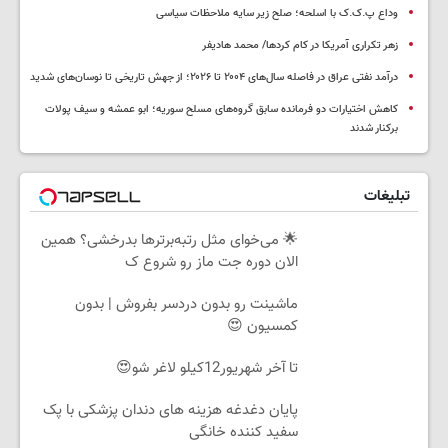
وداع پ.ک.ک با اسلحه؛ صلح زیر سایه ملاحظات سیاسی
زهر تکراری آمریکا در کام کردها/ محمد هادیفر
درآمد نفتی عراق در فاصله سال‌های ۲۰۰۴ تا ۲۰۲۶؛ از جهش تاریخی تا نوسان‌های شدید
کاهش اختیارات دو فرمانده سابق گروه‌های مسلح سوریه؛ ابو عمشه و سیف پولات
برکنار شدند
تبلیغات
🌟 می‌خوای مثل رتبه‌برترها بدرخشی؟ همین
الان دوره جت ماز رو شروع ک
ماشینت رو بدون دردسر بفروش | بدون
کمسیون 😍
تا آخر شهریور12کیلو لاغر شو😍
پایان دغدغه هزینه های دندان پزشکی با پک
سفید کننده خانگی