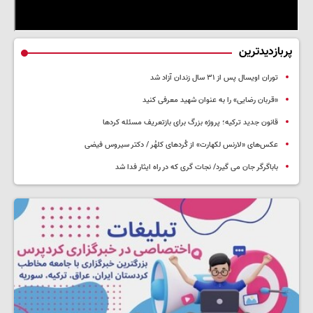
پربازدیدترین
توران اویسال پس از ۳۱ سال زندان آزاد شد
«قربان رضایی» را به عنوان شهید معرفی کنید
قانون جدید ترکیه؛ پروژه بزرگ‌ برای بازتعریف مسئله کردها
عکس‌های «لارنس لکهارت» از کُردهای کلهُر / دکتر سیروس فیضی
باباگرگر جان می گیرد/ نجات گری که در راه ایثار فدا شد