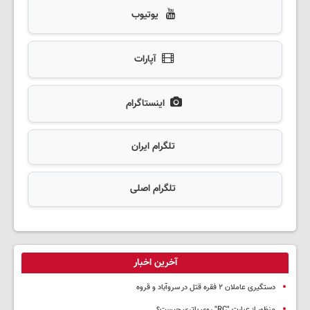
یوتیوب
آپارات
اینستاگرام
تلگرام ایران
تلگرام اصلی
آخرین اخبار
دستگیری عاملان ۲ فقره قتل در سروآباد و قروه
منظور از عبارت "RC" روی باتری چیست؟