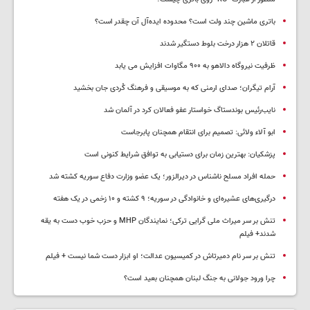
باتری ماشین چند ولت است؟ محدوده ایده‌آل آن چقدر است؟
قاتلان ۲ هزار درخت بلوط دستگیر شدند
ظرفیت نیروگاه دالاهو به ۹۰۰ مگاوات افزایش می یابد
آرام تیگران؛ صدای ارمنی که به موسیقی و فرهنگ کُردی جان بخشید
نایب‌رئیس بوندستاگ خواستار عفو فعالان کرد در آلمان شد
ابو آلاء ولائی: تصمیم برای انتقام همچنان پابرجاست
پزشکیان‌: بهترین زمان برای دستیابی به توافق شرایط کنونی است
حمله افراد مسلح ناشناس در دیرالزور؛ یک عضو وزارت دفاع سوریه کشته شد
درگیری‌های عشیره‌ای و خانوادگی در سوریه؛ ۹ کشته و ۱۰ زخمی در یک هفته
تنش بر سر میراث ملی گرایی ترکی؛ نمایندگان MHP و حزب خوب دست به یقه
شدند+ فیلم
تنش بر سر نام دمیرتاش در کمیسیون عدالت؛ او ابزار دست شما نیست + فیلم
چرا ورود جولانی به جنگ لبنان همچنان بعید است؟