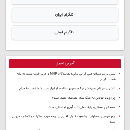
تلگرام ایران
تلگرام اصلی
آخرین اخبار
تنش بر سر میراث ملی گرایی ترکی؛ نمایندگان MHP و حزب خوب دست به یقه
شدند+ فیلم
تنش بر سر نام دمیرتاش در کمیسیون عدالت؛ او ابزار دست شما نیست + فیلم
چرا ورود جولانی به جنگ لبنان همچنان بعید است؟
انسجام و همدلی، پایه اصلی تاب آوری اجتماعی است
آری هرسین: مسئولیت وضعیت کنونی اقلیم بر عهده حزب دمکرات و اتحادیه میهنی
است