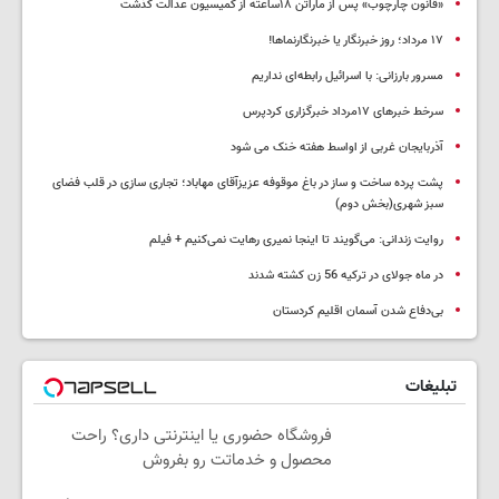
«قانون چارچوب» پس از ماراتن ۱۸ساعته از کمیسیون عدالت گذشت
١٧ مرداد؛ روز خبرنگار یا خبرنگارنماها!
مسرور بارزانی: با اسرائیل رابطه‌ای نداریم
سرخط خبرهای ۱۷مرداد خبرگزاری کردپرس
آذربایجان غربی از اواسط هفته خنک می شود
پشت پرده ساخت و ساز در باغ موقوفه عزیزآقای مهاباد؛ تجاری سازی در قلب فضای
سبز شهری(بخش دوم)
روایت زندانی: می‌گویند تا اینجا نمیری رهایت نمی‌کنیم + فیلم
در ماه جولای در ترکیه 56 زن کشته شدند
بی‌دفاع شدن آسمان اقلیم کردستان
تبلیغات
فروشگاه حضوری یا اینترنتی داری؟ راحت
محصول و خدماتت رو بفروش