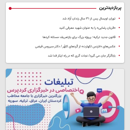
پربازدیدترین
توران اویسال پس از ۳۱ سال زندان آزاد شد
«قربان رضایی» را به عنوان شهید معرفی کنید
قانون جدید ترکیه؛ پروژه بزرگ‌ برای بازتعریف مسئله کردها
عکس‌های «لارنس لکهارت» از کُردهای کلهُر / دکتر سیروس فیضی
باباگرگر جان می گیرد/ نجات گری که در راه ایثار فدا شد