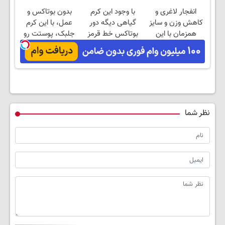
فروشگاهت رو ثبت
آلمانی(45%تخفیف)
انفجار لاغری و
با وجود این کرم
بدون بوتاکس و
کن
کاهش وزن و سایز
گیاهی دیگه دور
عمل، با این کرم
همزمان با این
بوتاکس خط قرمز
جلبک، پوستت رو
چربیسوز
بکش!
جوان کن
نظر شما