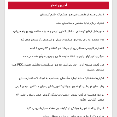
آخرین اخبار
ارزیابی جدید از وضعیت نیروهای پیشمرگ اقلیم کردستان
نظارت بر بازار نباید مقطعی و مناسبتی باشد
مدیرعامل آبفای کردستان: مشکل کم‌آبی نایسر و آساوله سنندج بزودی رفع می‌شود
۱۹۱ میلیارد ریال جریمه برای متخلفان صنفی و غیرصنفی کردستان صادر شد
انفجار در اتوبوس مسافربری در جرمانا؛ دو کشته و ۱۳ زخمی + فیلم
سزگین تانریکولو: با وجود انتقادها به «قانون چارچوب» رأی مثبت می‌دهم
این قانون مسئله کرد را حل نمی‌کند، اما دری می‌گشاید/ بازگشت اعضای PKK هنوز
مشخص نیست
تکرار یک هشدار؛ حمله دوباره سگ های بلاصاحب به کودک ۹ ساله در سنندج
رقابت‌های قهرمانی تکواندوی نونهالان کشور_بخش پسران / عکاس: عرفان کرمی
روایت کردستان در قاب تصویر؛ دومین نمایشگاه گروهی عکس سقز با حضور ۲۲
عکاس گشایش یافت
قبل از پرداخت شهریه پزشکی در ترکیه، این هفت معیار را بررسی کنید
وداع پ.ک.ک با اسلحه؛ صلح زیر سایه ملاحظات سیاسی