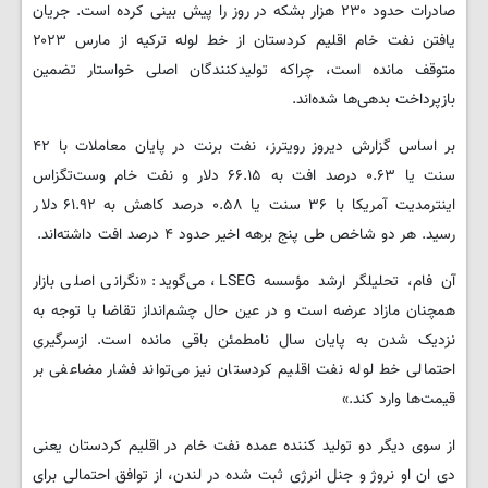
صادرات حدود ۲۳۰ هزار بشکه در روز را پیش بینی کرده است. جریان
یافتن نفت خام اقلیم کردستان از خط لوله ترکیه از مارس ۲۰۲۳
متوقف مانده است، چراکه تولیدکنندگان اصلی خواستار تضمین
بازپرداخت بدهی‌ها شده‌اند.
بر اساس گزارش دیروز رویترز، نفت برنت در پایان معاملات با ۴۲
سنت یا ۰.۶۳ درصد افت به ۶۶.۱۵ دلار و نفت خام وست‌تگزاس
اینترمدیت آمریکا با ۳۶ سنت یا ۰.۵۸ درصد کاهش به ۶۱.۹۲ دلار
رسید. هر دو شاخص طی پنج برهه اخیر حدود ۴ درصد افت داشته‌اند.
آن فام، تحلیلگر ارشد مؤسسه LSEG، می‌گوید: «نگرانی اصلی بازار
همچنان مازاد عرضه است و در عین حال چشم‌انداز تقاضا با توجه به
نزدیک شدن به پایان سال نامطمئن باقی مانده است. ازسرگیری
احتمالی خط لوله نفت اقلیم کردستان نیز می‌تواند فشار مضاعفی بر
قیمت‌ها وارد کند.»
از سوی دیگر دو تولید کننده عمده نفت خام در اقلیم کردستان یعنی
دی ان او نروژ و جنل انرژی ثبت شده در لندن، از توافق احتمالی برای