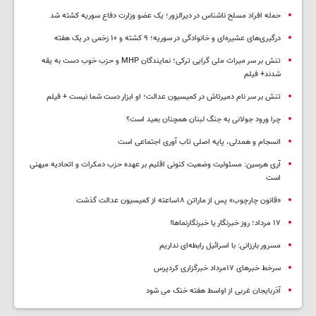
حمله افراد مسلح ناشناس در دیرالزور؛ یک عضو وزارت دفاع سوریه کشته شد
درگیری‌های عشیره‌ای و خانوادگی در سوریه؛ ۹ کشته و ۱۰ زخمی در یک هفته
تنش بر سر میراث ملی گرایی ترکی؛ نمایندگان MHP و حزب خوب دست به یقه
شدند+ فیلم
تنش بر سر نام دمیرتاش در کمیسیون عدالت؛ او ابزار دست شما نیست + فیلم
چرا ورود جولانی به جنگ لبنان همچنان بعید است؟
انسجام و همدلی، پایه اصلی تاب آوری اجتماعی است
آری هرسین: مسئولیت وضعیت کنونی اقلیم بر عهده حزب دمکرات و اتحادیه میهنی
است
«قانون چارچوب» پس از ماراتن ۱۸ساعته از کمیسیون عدالت گذشت
١٧ مرداد؛ روز خبرنگار یا خبرنگارنماها!
مسرور بارزانی: با اسرائیل رابطه‌ای نداریم
سرخط خبرهای ۱۷مرداد خبرگزاری کردپرس
آذربایجان غربی از اواسط هفته خنک می شود