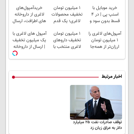
خرید موبایل با
۱ میلیون تومان
خریدآمپول‌های
اسنپ پی | در ۴
تخفیف محصولات
لاغری از داروخانه
قسط بدون سود و
لاغری؛ یک قدم
های اطرافت، ارسال
کارمزد!
نزدیک‌تر به شروع
فوری همراه با پک
آمپول‌های لاغری را
۱ میلیون تومان
آمپول های لاغری با
کاهش وزن
یخ!
۱ میلیون تومان
تخفیف داروهای
یک میلیون تخفیف
ارزان‌تر از همه‌جا
لاغری منتخب با
| ارسال از داروخانه
بخر!
ارسال از داروخانه
های معتبر
نزدیکت
اخبار مرتبط
توقف صادرات نفت ۲۵ میلیارد
دلار به عراق زیان زد