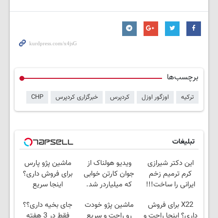
برچسب‌ها
ترکیه
اوزگور اوزل
کردپرس
خبرگزاری کردپرس
CHP
تبلیغات
این دکتر شیرازی
ویدیو هولناک از
ماشین پژو پارس
کرم ترمیم زخم
جوان کارتن خوابی
برای فروش داری؟
ایرانی را ساخت!!!
که میلیاردر شد.
اینجا سریع
آموزش رایگان
بفروشش
X22 برای فروش
ماشین پژو خودت
جای بخیه داری؟؟
داری؟ اینجا راحت و
رو راحت و سریع
فقط در 3 هفته