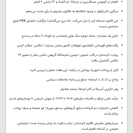
انفجار در اتوبوس مسافربری در جرمانا؛ دو کشته و ۱۳ زخمی + فیلم
سزگین تانریکولو: با وجود انتقادها به «قانون چارچوب» رأی مثبت می‌دهم
این قانون مسئله کرد را حل نمی‌کند، اما دری می‌گشاید/ بازگشت اعضای PKK هنوز
مشخص نیست
تکرار یک هشدار؛ حمله دوباره سگ های بلاصاحب به کودک ۹ ساله در سنندج
رقابت‌های قهرمانی تکواندوی نونهالان کشور_بخش پسران / عکاس: عرفان کرمی
روایت کردستان در قاب تصویر؛ دومین نمایشگاه گروهی عکس سقز با حضور ۲۲
عکاس گشایش یافت
قبل از پرداخت شهریه پزشکی در ترکیه، این هفت معیار را بررسی کنید
وداع پ.ک.ک با اسلحه؛ صلح زیر سایه ملاحظات سیاسی
زهر تکراری آمریکا در کام کردها/ محمد هادیفر
درآمد نفتی عراق در فاصله سال‌های ۲۰۰۴ تا ۲۰۲۶؛ از جهش تاریخی تا نوسان‌های شدید
کاهش اختیارات دو فرمانده سابق گروه‌های مسلح سوریه؛ ابو عمشه و سیف پولات
برکنار شدند
جریان‌های معترض اقلیم کردستان: زمان سکوت به پایان رسیده است؛ نارضایتی
عمومی در آستانه انفجار است