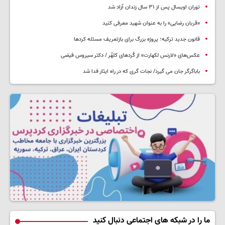
توران اویسال پس از ۳۱ سال زندان آزاد شد
«قربان رضایی» را به عنوان شهید معرفی کنید
قانون جدید ترکیه؛ پروژه بزرگ‌ برای بازتعریف مسئله کردها
عکس‌های «لارنس لکهارت» از کُردهای کلهُر / دکتر سیروس فیضی
باباگرگر جان می گیرد/ نجات گری که در راه ایثار فدا شد
ما را در شبکه های اجتماعی دنبال کنید