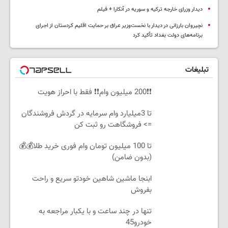
دیدار وزرای خارجه ترکیه و سوریه در آنکارا + فیلم
نچیروان بارزانی در دیدار با نخست‌وزیر عراق بر حمایت اقلیم کردستان از اجرای
برنامه‌های دولت بغداد تأکید کرد
تبلیغات
❗❗200 میلیون وام❗❗ فقط با احراز هویت
تا 3میلیارد وام سرمایه در گردش فروشندگان
=> فروشگاهت رو ثبت کن
تا 100 میلیون تومان وام فوری خرید طلا💰💰
(بدون ضامن)
ابنجا ماشین شاهین خودتو سریع و راحت
بفروش
تنها در چند ساعت و با یکبار مراجعه به
خودرو45