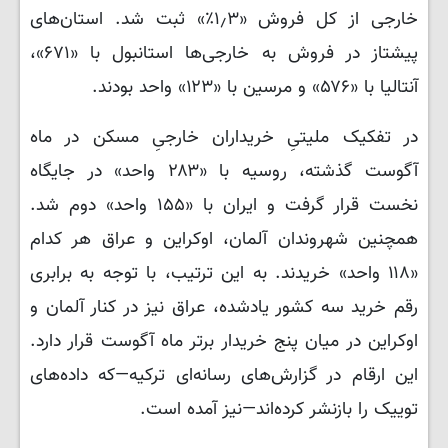
خارجی از کل فروش «۱٫۳٪» ثبت شد. استان‌های
پیشتاز در فروش به خارجی‌ها استانبول با «۶۷۱»،
آنتالیا با «۵۷۶» و مرسین با «۱۲۳» واحد بودند.
در تفکیک ملیتیِ خریداران خارجیِ مسکن در ماه
آگوست گذشته، روسیه با «۲۸۳ واحد» در جایگاه
نخست قرار گرفت و ایران با «۱۵۵ واحد» دوم شد.
همچنین شهروندان آلمان، اوکراین و عراق هر کدام
«۱۱۸ واحد» خریدند. به این ترتیب، با توجه به برابری
رقم خرید سه کشور یادشده، عراق نیز در کنار آلمان و
اوکراین در میان پنج خریدار برتر ماه آگوست قرار دارد.
این ارقام در گزارش‌های رسانه‌ای ترکیه—که داده‌های
توییک را بازنشر کرده‌اند—نیز آمده است.