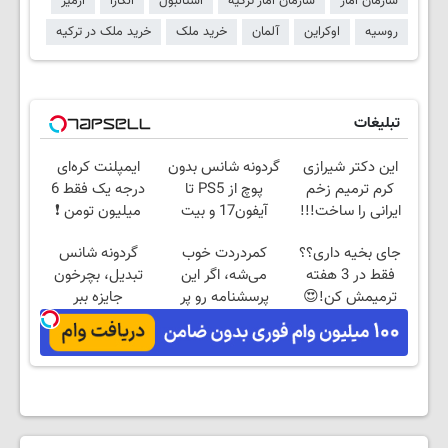
سازمان آمار
سازمان آمار ترکیه
استانبول
آنکارا
ازمیر
روسیه
اوکراین
آلمان
خرید ملک
خرید ملک در ترکیه
تبلیغات
این دکتر شیرازی
گردونه شانس بدون
ایمپلنت کره‌ای
کرم ترمیم زخم
پوچ از PS5 تا
درجه یک فقط 6
ایرانی را ساخت!!!
آیفون17 و بیت
میلیون تومن ❗
کوین 🔥
جای بخیه داری؟؟
کمردردت خوب
گردونه شانس
فقط در 3 هفته
می‌شه، اگر این
تبدیل، بچرخون
ترمیمش کن!😍
پرسشنامه رو پر
جایزه ببر
کنی!!