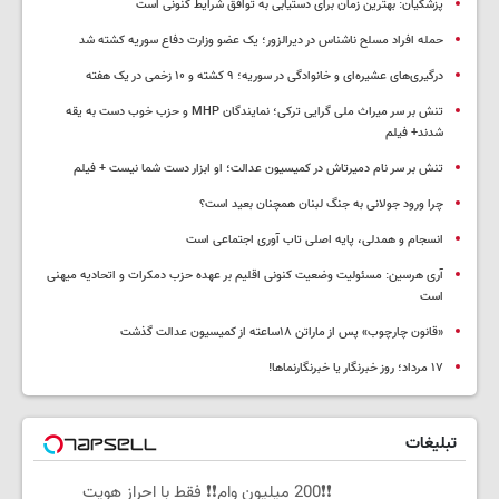
پزشکیان‌: بهترین زمان برای دستیابی به توافق شرایط کنونی است
حمله افراد مسلح ناشناس در دیرالزور؛ یک عضو وزارت دفاع سوریه کشته شد
درگیری‌های عشیره‌ای و خانوادگی در سوریه؛ ۹ کشته و ۱۰ زخمی در یک هفته
تنش بر سر میراث ملی گرایی ترکی؛ نمایندگان MHP و حزب خوب دست به یقه
شدند+ فیلم
تنش بر سر نام دمیرتاش در کمیسیون عدالت؛ او ابزار دست شما نیست + فیلم
چرا ورود جولانی به جنگ لبنان همچنان بعید است؟
انسجام و همدلی، پایه اصلی تاب آوری اجتماعی است
آری هرسین: مسئولیت وضعیت کنونی اقلیم بر عهده حزب دمکرات و اتحادیه میهنی
است
«قانون چارچوب» پس از ماراتن ۱۸ساعته از کمیسیون عدالت گذشت
١٧ مرداد؛ روز خبرنگار یا خبرنگارنماها!
تبلیغات
❗❗200 میلیون وام❗❗ فقط با احراز هویت