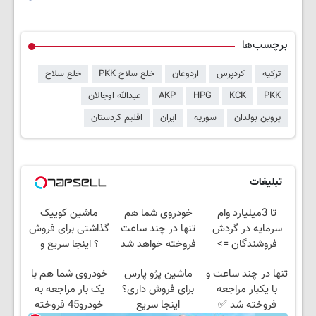
برچسب‌ها
ترکیه
کردپرس
اردوغان
خلع سلاح PKK
خلع سلاح
PKK
KCK
HPG
AKP
عبدالله اوجالان
پروین بولدان
سوریه
ایران
اقلیم کردستان
تبلیغات
تا 3میلیارد وام
خودروی شما هم
ماشین کوییک
سرمایه در گردش
تنها در چند ساعت
گذاشتی برای فروش
فروشندگان =>
فروخته خواهد شد
؟ اینجا سریع و
فروشگاهت رو ثبت
راحت بفروش
تنها در چند ساعت و
ماشین پژو پارس
خودروی شما هم با
کن
با یکبار مراجعه
برای فروش داری؟
یک بار مراجعه به
فروخته شد ✅
اینجا سریع
خودرو45 فروخته