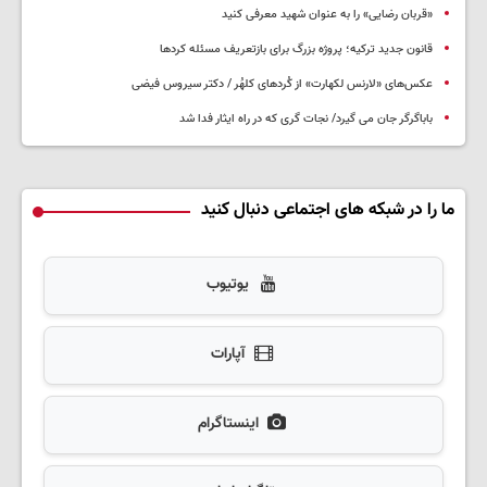
«قربان رضایی» را به عنوان شهید معرفی کنید
قانون جدید ترکیه؛ پروژه بزرگ‌ برای بازتعریف مسئله کردها
عکس‌های «لارنس لکهارت» از کُردهای کلهُر / دکتر سیروس فیضی
باباگرگر جان می گیرد/ نجات گری که در راه ایثار فدا شد
ما را در شبکه های اجتماعی دنبال کنید
یوتیوب
آپارات
اینستاگرام