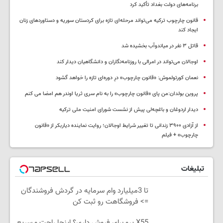
برنامه‌های دولت بغداد تأکید کرد
قانون چارچوب ترکیه می‌تواند مرحله‌ای تازه برای کردستان سوریه و دستاوردهای زنان
ایجاد کند
قاتل ٣ نفر در میاندوآب بخشیده شد
اوجالان می‌تواند در امرالی با روزنامه‌نگاران و دانشگاهیان دیدار کند
نعمان کورتولموش: «قانون چارچوب» درِ دوره‌ای تازه را خواهد گشود
پروین بولدان:من پای «قانون چارچوب» را به نام سری ثریا اوندر هم امضا می کنم
دیدار اردوغان و باغچه‌لی پیش از نشست شورای امنیت ملی ترکیه
از آزادی ۳۹۰۰ زندانی تا تغییر شرایط اوجالان؛ روایت نماینده دیاربکر از «قانون
چارچوب» + فیلم
تبلیغات
تا 3میلیارد وام سرمایه در گردش فروشندگان
=> فروشگاهت رو ثبت کن
X55 پرو برای فروش داری؟ اینجا راحت و سریع