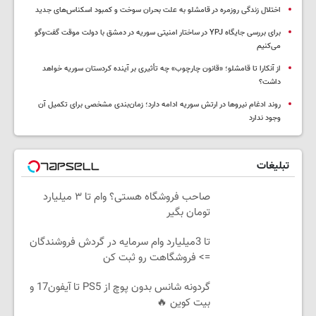
اختلال زندگی روزمره در قامشلو به علت بحران سوخت و کمبود اسکناس‌های جدید
برای بررسی جایگاه YPJ در ساختار امنیتی سوریه در دمشق با دولت موقت گفت‌وگو
می‌کنیم
از آنکارا تا قامشلو؛ «قانون چارچوب» چه تأثیری بر آینده کردستان سوریه خواهد
داشت؟
روند ادغام نیروها در ارتش سوریه ادامه دارد؛ زمان‌بندی مشخصی برای تکمیل آن
وجود ندارد
تبلیغات
صاحب فروشگاه هستی؟ وام تا ۳ میلیارد
تومان بگیر
تا 3میلیارد وام سرمایه در گردش فروشندگان
=> فروشگاهت رو ثبت کن
گردونه شانس بدون پوچ از PS5 تا آیفون17 و
بیت کوین 🔥