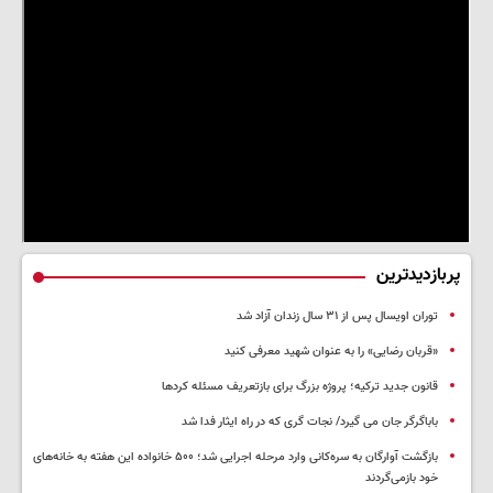
پربازدیدترین
توران اویسال پس از ۳۱ سال زندان آزاد شد
«قربان رضایی» را به عنوان شهید معرفی کنید
قانون جدید ترکیه؛ پروژه بزرگ‌ برای بازتعریف مسئله کردها
باباگرگر جان می گیرد/ نجات گری که در راه ایثار فدا شد
بازگشت آوارگان به سره‌کانی وارد مرحله اجرایی شد؛ ۵۰۰ خانواده این هفته به خانه‌های
خود بازمی‌گردند