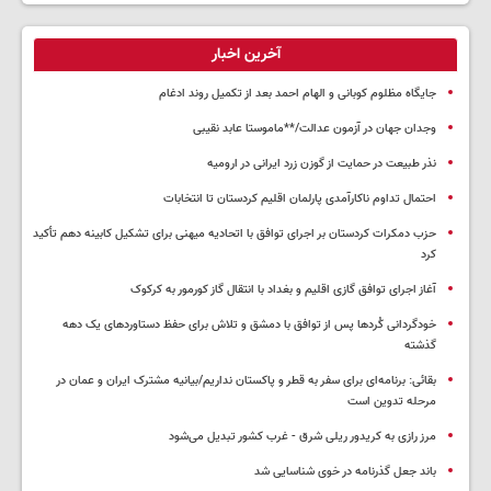
آخرین اخبار
جایگاه مظلوم کوبانی و الهام احمد بعد از تکمیل روند ادغام
وجدان جهان در آزمون عدالت/**ماموستا عابد نقیبی
نذر طبیعت در حمایت از گوزن زرد ایرانی در ارومیه
احتمال تداوم ناکارآمدی پارلمان اقلیم کردستان تا انتخابات
حزب دمکرات کردستان بر اجرای توافق با اتحادیه میهنی برای تشکیل کابینه دهم تأکید
کرد
آغاز اجرای توافق گازی اقلیم و بغداد با انتقال گاز کورمور به کرکوک
خودگردانی کُردها پس از توافق با دمشق و تلاش برای حفظ دستاوردهای یک دهه
گذشته
بقائی: برنامه‌ای برای سفر به قطر و پاکستان نداریم/بیانیه مشترک ایران و عمان در
مرحله تدوین است
مرز رازی به کریدور ریلی شرق - غرب کشور تبدیل می‌شود
باند جعل گذرنامه در خوی شناسایی شد