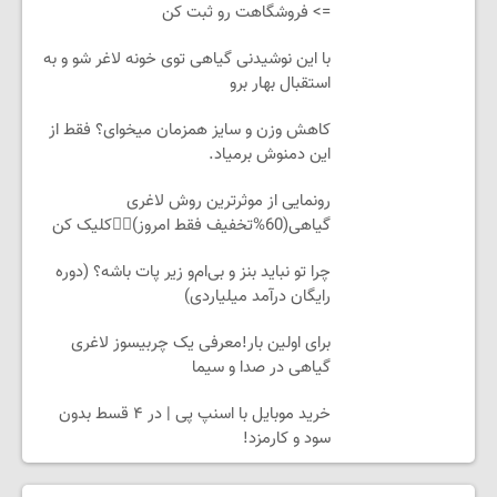
=> فروشگاهت رو ثبت کن
با این نوشیدنی گیاهی توی خونه لاغر شو و به
استقبال بهار برو
کاهش وزن و سایز همزمان میخوای؟ فقط از
این دمنوش برمیاد.
رونمایی از موثرترین روش لاغری
گیاهی(60%تخفیف فقط امروز)👈🏻کلیک کن
چرا تو نباید بنز و بی‌ام‌و زیر پات باشه؟ (دوره
رایگان درآمد میلیاردی)
برای اولین بار!معرفی یک چربیسوز لاغری
گیاهی در صدا و سیما
خرید موبایل با اسنپ پی | در ۴ قسط بدون
سود و کارمزد!