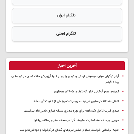
تلگرام ایران
تلگرام اصلی
آخرین اخبار
آرام تیگران میان موسیقی ارمنی و کردی پل زد و تنها آرزویش خاک شدن در کردستان
بود + فیلم
کورتەی هەواڵەکانی ۱۸ی گەلاوێژی ۱۴۰۵ی هەتاوی
ادعای عبدالقادر سلوی درباره محرومیت دمیرتاش از عفو تکذیب شد
صدور ضرب‌الاجل یک‌ماهه برای بهره برداری شبکه آبیاری بادین‌آباد پیرانشهر
مروری بر سه دهه فعالیت هنرمند کُرد در صحنه هنر و رسانه بریتانیا
جبهه ترکمانی خواستار تداوم حضور نیروهای فدرال در کرکوک و دوزخورماتو شد