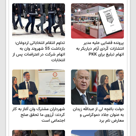
پرونده قضایی علیه مدیر
تداوم انتقام انتخاباتی اردوغان:
انتشارات کُردی آرام دیاربکر به
بازداشت 55 شهروند وان به
اتهام تبلیغ برای PKK
اتهام شرکت در اعتراضات پس از
انتخابات
دولت باغچه لی از عبدالله زیدان
شهرداران مشترک وان آغاز به کار
به عنوان جلاد دموکراسی و
کردند: آرزوی ما تحقق صلح
معارض نام برد
اجتماعی است