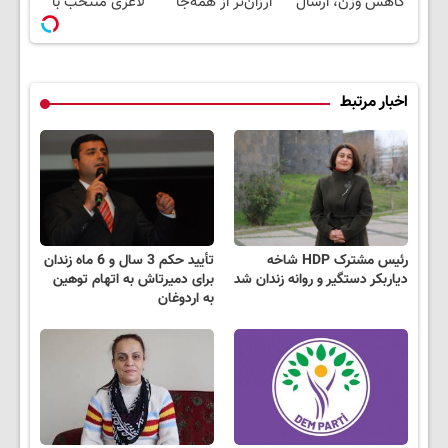
کاهش وزن، ارسال
ارزان‌تر از همه‌جا
لاغری منتخب با
از داروخانه های
بخر!
ارسال از داروخانه
نزدیکت!
نزدیکت
اخبار مرتبط
رئیس مشترک HDP شاخه
تأیید حکم 3 سال و 6 ماه زندان
دیاربکر دستگیر و روانه زندان شد
برای دمیرتاش به اتهام توهین
به اردوغان