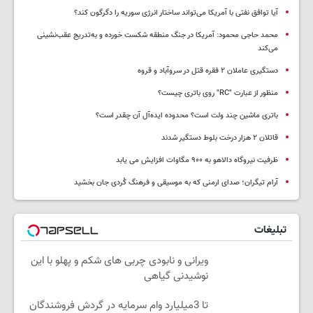
آیا توافق نفتی با آمریکا می‌تواند ساختار انرژی سوریه را دگرگون کند؟
محمد حاجی محمود: آمریکا در جنگ منطقه شکست خورده و به‌تدریج عقب‌نشینی
می‌کند
دستگیری عاملان ۲ فقره قتل در سروآباد و قروه
منظور از عبارت "RC" روی باتری چیست؟
باتری ماشین چند ولت است؟ محدوده ایده‌آل آن چقدر است؟
قاتلان ۲ هزار درخت بلوط دستگیر شدند
ظرفیت نیروگاه دالاهو به ۹۰۰ مگاوات افزایش می یابد
آرام تیگران؛ صدای ارمنی که به موسیقی و فرهنگ کُردی جان بخشید
تبلیغات
ویرانی و نابودی چربی های شکم و پهلو با این
نوشیدنی گیاهی
تا 3میلیارد وام سرمایه در گردش فروشندگان