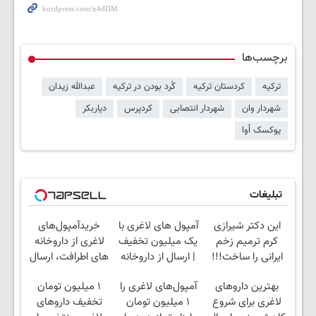
برچسب‌ها
ترکیه
کردستان ترکیه
کُرد بودن در ترکیه
عبدالله زیدان
شهردار وان
شهردار انتصابی
کردپرس
دیاربکر
یوکسک اُوا
تبلیغات
این دکتر شیرازی
آمپول های لاغری با
خریدآمپول‌های
کرم ترمیم زخم
یک میلیون تخفیف
لاغری از داروخانه
ایرانی را ساخت!!!
| ارسال از داروخانه
های اطرافت، ارسال
های معتبر
فوری همراه با پک
بهترین داروهای
آمپول‌های لاغری را
۱ میلیون تومان
یخ!
لاغری برای شروع
۱ میلیون تومان
تخفیف داروهای