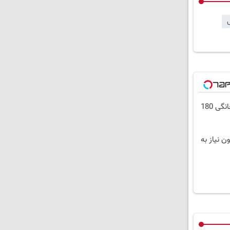
⏳فرصت محدود!! 3000گیگ اینترنت خانگی 180
ون نیاز به