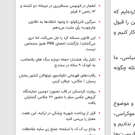
انفجار در اتوبوس مسافربری در جرمانا؛ دو کشته و
 «ما همیشه تأکید کرده‌ایم که
۱۳ زخمی + فیلم
ن را قبول
سزگین تانریکولو: با وجود انتقادها به «قانون
چارچوب» رأی مثبت می‌دهم
ار کنیم و
این قانون مسئله کرد را حل نمی‌کند، اما دری
می‌گشاید/ بازگشت اعضای PKK هنوز مشخص
نیست
یاسی، ما
تکرار یک هشدار؛ حمله دوباره سگ های بلاصاحب
به کودک ۹ ساله در سنندج
ئله چگونه
رقابت‌های قهرمانی تکواندوی نونهالان کشور_بخش
پسران / عکاس: عرفان کرمی
روایت کردستان در قاب تصویر؛ دومین نمایشگاه
گروهی عکس سقز با حضور ۲۲ عکاس گشایش
 و موضوع
یافت
دموکراسی،
قبل از پرداخت شهریه پزشکی در ترکیه، این هفت
معیار را بررسی کنید
 ندادیم و
وداع پ.ک.ک با اسلحه؛ صلح زیر سایه ملاحظات
 قیومیت‌ها