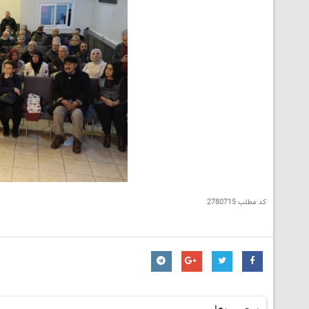
کد مطلب
2780715