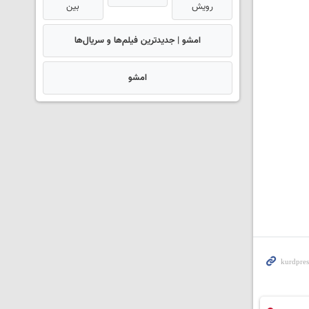
رویش
بین
امشو | جدیدترین فیلم‌ها و سریال‌ها
امشو