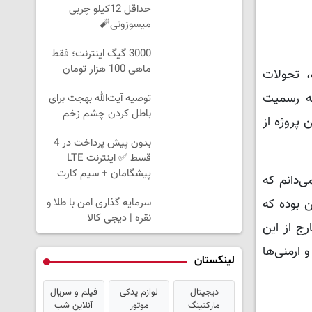
حداقل 12کیلو چربی
میسوزونی🧨
3000 گیگ اینترنت؛ فقط
ماهی 100 هزار تومان
ه، تحولات
به رسمیت
توصیه آیت‌الله بهجت برای
باطل کردن چشم زخم
 پروژه از
بدون پیش پرداخت در 4
قسط ✅ اینترنت LTE
پیشگامان + سیم کارت
 به‌خوبی می‌دانم که
رایگان
سرمایه گذاری امن با طلا و
ن بوده که
نقره | دیجی کالا
ج از این
 ارمنی‌ها
لینکستان
دیجیتال
لوازم یدکی
فیلم و سریال
مارکتینگ
موتور
آنلاین شب