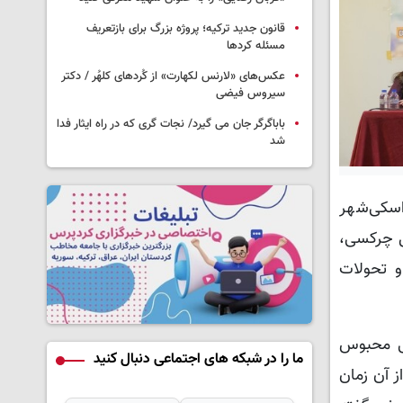
قانون جدید ترکیه؛ پروژه بزرگ‌ برای بازتعریف
مسئله کردها
عکس‌های «لارنس لکهارت» از کُردهای کلهُر / دکتر
سیروس فیضی
باباگرگر جان می گیرد/ نجات گری که در راه ایثار فدا
شد
لک در اسکی‌شهر
ان کورال، فعال چرکسی،
و تحولات
امنیتی جزیره امرالی محبوس
ما را در شبکه های اجتماعی دنبال کنید
کرد و از آن زمان