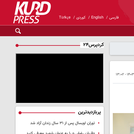
فارسی
English
کوردی
Türkçe
کردپرس۲۴
پربازدیدترین
توران اویسال پس از ۳۱ سال زندان آزاد شد
«قربان رضایی» را به عنوان شهید معرفی کنید