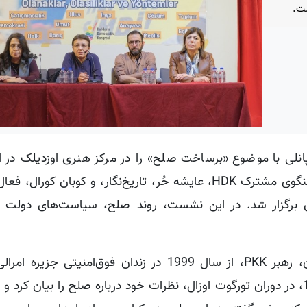
زارش کردپرس، کنگره دموکراتیک خلق‌ها (HDK) پانلی با موضوع «برساخت صلح» را در مرکز هنری اوزدی
برگزار کرد. این پانل با حضور مرال دانیش بشتاش، سخنگوی مشترک HDK، عایشه حُر، تاریخ‌نگار، و کوب
دی برگزار شد. در این نشست، روند صلح، سیاست‌های دولت 
مرال دانیش بشتاش با اشاره به اینکه عبدالله اوجالان، رهبر PKK، از سال 1999 در زندان فوق‌
است، اظهار داشت: «آقای عبدالله اوجالان از سال 1993، در دوران تورگوت اوزال، نظرات خود درباره صلح را بیان 