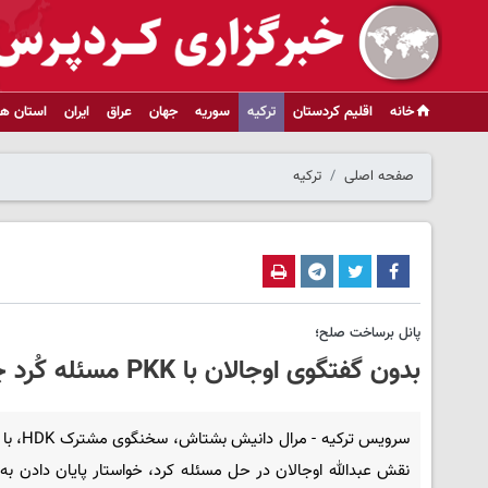
خانه
اقلیم کردستان
ترکیه
سوریه
جهان
عراق
ایران
استان ها
صفحه اصلی
ترکیه
پانل برساخت صلح؛
بدون گفتگوی اوجالان با PKK مسئله کُرد چگونه حل می شود؟
سرویس ترکیه - مرال 
نقش عبدالله اوجالان در حل مسئله کرد، خواستار پایان دادن به