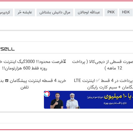
HDK
PKK
عبدالله اوجالان
مرال دانیش بشتاش
عایشه حُر
کردپرس
صورت قسطی از دیجی‌کالا ( پرداخت
12 ماهه )
روزه فقط 600 هزارتومان!!
بدون پیش پرداخت در 4 قسط ✅ اینترنت LTE
خرید 4 قسطه اینترنت پیشگامان ☎️ بد
امان + سیم کارت رایگان
تلفن