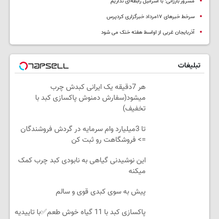
مسرور بارزانی: با اسرائیل رابطه‌ای نداریم
سرخط خبرهای ۱۷مرداد خبرگزاری کردپرس
آذربایجان غربی از اواسط هفته خنک می شود
تبلیغات
هر 7دقیقه یک ایرانی کبدش چرب
میشود(سفارش دمنوش پاکسازی کبد با
تخفیف)
تا 3میلیارد وام سرمایه در گردش فروشندگان
=> فروشگاهت رو ثبت کن
این نوشیدنی گیاهی به نابودی کبد چرب کمک
میکنه
پیش به سوی کبدی قوی و سالم
پاکسازی کبد با 11 گیاه خوش طعم✅با تاییدیه