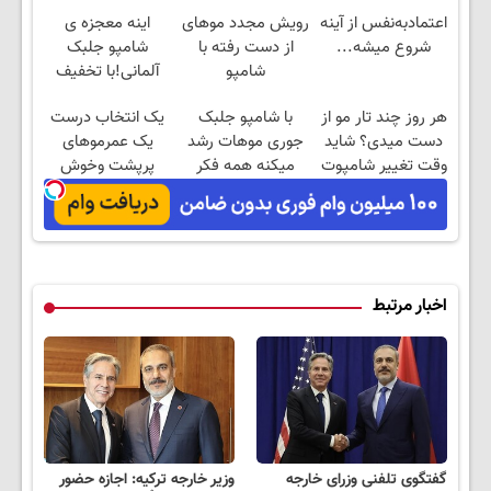
اعتمادبه‌نفس از آینه
رویش مجدد موهای
اینه معجزه ی
شروع میشه...
از دست رفته با
شامپو جلبک
شامپو
آلمانی!با تخفیف
جلبک45%تخفیف تا
ویژه بخر
هر روز چند تار مو از
با شامپو جلبک
یک انتخاب درست
امشب
دست میدی؟ شاید
جوری موهات رشد
یک عمرموهای
وقت تغییر شامپوت
میکنه همه فکر
پرپشت وخوش
رسیده.
میکنن کاشتی۴۵٪
حالت(شامپوجلبک40%off)
تخفیف
اخبار مرتبط
گفتگوی تلفنی وزرای خارجه
وزیر خارجه ترکیه: اجازه حضور