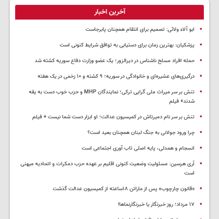
آخرین اخبار
ابو آلاء ولائی: تصمیم برای انتقام همچنان پابرجاست
پزشکیان‌: بهترین زمان برای دستیابی به توافق شرایط کنونی است
حمله افراد مسلح ناشناس در دیرالزور؛ یک عضو وزارت دفاع سوریه کشته شد
درگیری‌های عشیره‌ای و خانوادگی در سوریه؛ ۹ کشته و ۱۰ زخمی در یک هفته
تنش بر سر میراث ملی گرایی ترکی؛ نمایندگان MHP و حزب خوب دست به یقه
شدند+ فیلم
تنش بر سر نام دمیرتاش در کمیسیون عدالت؛ او ابزار دست شما نیست + فیلم
چرا ورود جولانی به جنگ لبنان همچنان بعید است؟
انسجام و همدلی، پایه اصلی تاب آوری اجتماعی است
آری هرسین: مسئولیت وضعیت کنونی اقلیم بر عهده حزب دمکرات و اتحادیه میهنی
است
«قانون چارچوب» پس از ماراتن ۱۸ساعته از کمیسیون عدالت گذشت
١٧ مرداد؛ روز خبرنگار یا خبرنگارنماها!