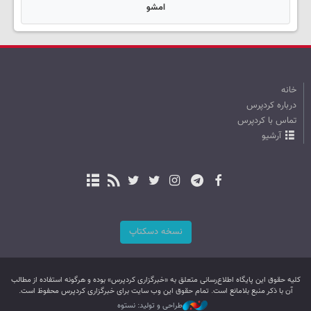
امشو
خانه
درباره کردپرس
تماس با کردپرس
آرشیو
نسخه دسکتاپ
کليه حقوق اين پایگاه اطلاع‌رسانی متعلق به «خبرگزاری کردپرس» بوده و هرگونه استفاده از مطالب
آن با ذکر منبع بلامانع است. تمام حقوق این وب سایت برای خبرگزاری کردپرس محفوظ است.
طراحی و تولید: نستوه