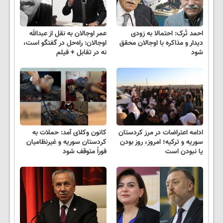
احمد تُرک: احتمالا به زودی
عمر اوجالان به نقل از عبدالله
دیدار و مذاکره با اوجالان محقق
اوجالان: راه‌حل در گفتگو است،
شود
نه در تقابل + فیلم
ادامه‌ اعتراضات در مرز کردستان
کانون وکلای آمد: حملات به
سوریه و ترکیه؛ امروز، روز بودن
کردستان سوریه و غیرنظامیان
یا نبودن است
فوراً متوقف شود