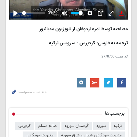
09:59
Play
Mute
Settings
PIP
Enter
Downlo
fullscreen
مصاحبه توسط امره اردوغان از تلویزیون مدیانیوز
ترجمه به فارسی: کردپرس - سرویس ترکیه
کد مطلب
2778708
برچسب‌ها
ترکیه
سوریه
کُردستان سوریه
صالح مسلم
کردپرس
مدیریت خودگردان شمال و شرق سوریه
مدیریت خودگردان