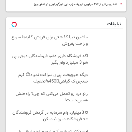
اهدای بیش از ۲۶۶ میلیون لیر به حزب نوی اوزگور اوزل در شش روز
تبلیغات
ماشین تیبا گذاشتی برای فروش ؟ اینجا سریع
و راحت بفروش
اگه فروشگاه داری عضو فروشندگان دیجی پی
شو 3 میلیارد وام بگیر
دیگه هیچوقت پیری سراغت نمیاد😉 کرم
ضدچروک گیاهی👈🏻45%تخفیف
زانو درد رو تحمل می‌کنی که چی؟ راه‌حلش
همین‌جاست!
تا 3میلیارد وام سرمایه در گردش فروشندگان
=> فروشگاهت رو ثبت کن
این دکتر شیرازی کرم ترمیم زخم ایرانی را