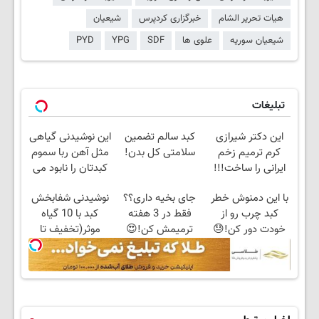
هیات تحریر الشام
خبرگزاری کردپرس
شیعیان
شیعیان سوریه
علوی ها
SDF
YPG
PYD
تبلیغات
این دکتر شیرازی
کبد سالم تضمین
این نوشیدنی گیاهی
کرم ترمیم زخم
سلامتی کل بدن!
مثل آهن ربا سموم
ایرانی را ساخت!!!
کبدتان را نابود می
کند
با این دمنوش خطر
جای بخیه داری؟؟
نوشیدنی شفابخش
کبد چرب رو از
فقط در 3 هفته
کبد با 10 گیاه
خودت دور کن!😓
ترمیمش کن!😍
موثر(تخفیف تا
حتما ببین! کلیک
امشب)
جهت خرید