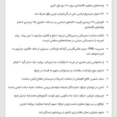
وعده‌های معاون اقتصادی برای ۱۰۰ روز اول کاری
۱۲۷ هزار مترمربع اراضی ملی در آذربایجان غربی رفع تصرف شد
افزایش ۳۰ درصدی قیمت کالاهای اساسی در حسکه؛ تکمیل ۹۵ درصدی ادغام
نهادهای اقتصادی
اعلام حمایت دمیرتاش و میرزاکلی از روند صلح و قانون چارچوب؛ این روند، روند
تجزیه یا بده‌بستانی مبتنی بر معامله‌های سطحی نیست
مدیریت PKK: بدون نقش‌آفرینی آزادانه اوجالان، بسیاری از مفاد «قانون چارچوب»
اجرا نخواهد شد
از خاموشی زبان مادری در غربت تا بازگشت به دیاربکر؛ روایت یک دختر کُرد + فیلم
تداوم موج بازداشت مقامات و مسئولان متهم به فساد در عراق
حشد شعبی: فالح الفیاض از حملات آمریکا و عربستان اطلاع قبلی نداشت
تنش در پارلمان عراق؛ نمایندگان شیعه خواستار بررسی حملات علیه حشد شعبی شدند
نچیروان بارزانی: عراق، نباید به سکویی برای تهدید کشورهای همسایه تبدیل شود
توافق بر سر چهار معاون نخست‌وزیر عراق؛ سهم کردها معاونت روابط خارجی
متهم متواری مخل نظام ارزی کشور در پیرانشهر دستگیر شد