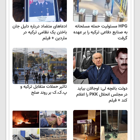
HPG مسئولیت حمله مسلحانه
ادعاهای متضاد درباره دلیل جان
به صنایع دفاعی ترکیه را بر عهده
باختن یک نظامی ترکیه‌ در
گرفت
ماردین + فیلم
تاثیر حملات متقابل ترکیه و
دولت باغچه لی: اوجالان بیاید
پ.ک.ک بر روند صلح
در مجلس انحلال PKK را اعلام
کند + فیلم