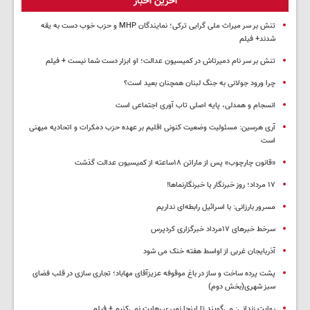
آخرین اخبار
تنش بر سر میراث ملی گرایی ترکی؛ نمایندگان MHP و حزب خوب دست به یقه
شدند+ فیلم
تنش بر سر نام دمیرتاش در کمیسیون عدالت؛ او ابزار دست شما نیست + فیلم
چرا ورود جولانی به جنگ لبنان همچنان بعید است؟
انسجام و همدلی، پایه اصلی تاب آوری اجتماعی است
آری هرسین: مسئولیت وضعیت کنونی اقلیم بر عهده حزب دمکرات و اتحادیه میهنی
است
«قانون چارچوب» پس از ماراتن ۱۸ساعته از کمیسیون عدالت گذشت
١٧ مرداد؛ روز خبرنگار یا خبرنگارنماها!
مسرور بارزانی: با اسرائیل رابطه‌ای نداریم
سرخط خبرهای ۱۷مرداد خبرگزاری کردپرس
آذربایجان غربی از اواسط هفته خنک می شود
پشت پرده ساخت و ساز در باغ موقوفه عزیزآقای مهاباد؛ تجاری سازی در قلب فضای
سبز شهری(بخش دوم)
روایت زندانی: می‌گویند تا اینجا نمیری رهایت نمی‌کنیم + فیلم