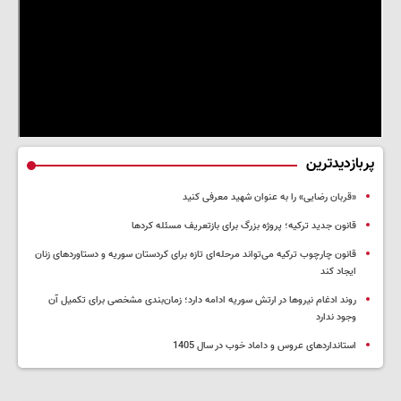
پربازدیدترین
«قربان رضایی» را به عنوان شهید معرفی کنید
قانون جدید ترکیه؛ پروژه بزرگ‌ برای بازتعریف مسئله کردها
قانون چارچوب ترکیه می‌تواند مرحله‌ای تازه برای کردستان سوریه و دستاوردهای زنان
ایجاد کند
روند ادغام نیروها در ارتش سوریه ادامه دارد؛ زمان‌بندی مشخصی برای تکمیل آن
وجود ندارد
استانداردهای عروس و داماد خوب در سال 1405