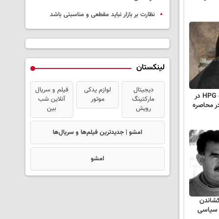
نظارت بر بازار نباید مقطعی و مناسبتی باشد
لینکستان
دیجیتال
لوازم یدکی
فیلم و سریال
مینه سوژین عضو جانباخته HPG در
مارکتینگ
موتور
آنلاین شب
ر محاصره
رویش
بین
امشو | جدیدترین فیلم‌ها و سریال‌ها
امشو
کشاندن
 سیاسی