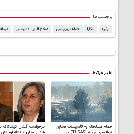
برچسب‌ها
ترکیه
آنکارا
حمله تروریستی
صلاح الدین دمیرتاش
عبدالل
اخبار مرتبط
حمله مسلحانه به تأسیسات صنایع
درخواست گلتان کیشاناک بر
هوافضای ترکیه (TUSAŞ) در
شدن صدای عبدالله اوجالان 