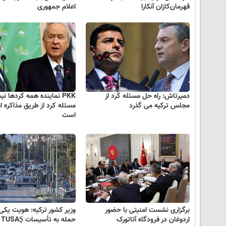
قهرمان‌کازان آنکارا
اعلام جمهوری
دمیرتاش: راه حل مسئله کُرد از
PKK نماینده همه کردها 
مجلس ترکیه می گذرد
مسئله کرد از طریق مذاکره ام
است
برگزاری نشست امنیتی با حضور
وزیر کشور ترکیه: هویت یکی 
اردوغان در فرودگاه آتاتورک
حم