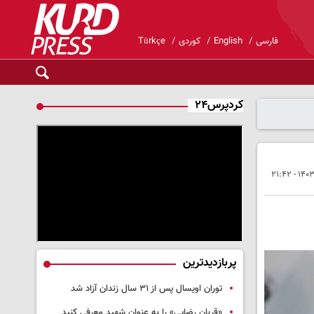
فارسی
English
کوردی
Türkçe
کردپرس۲۴
پربازدیدترین
توران اویسال پس از ۳۱ سال زندان آزاد شد
«قربان رضایی» را به عنوان شهید معرفی کنید