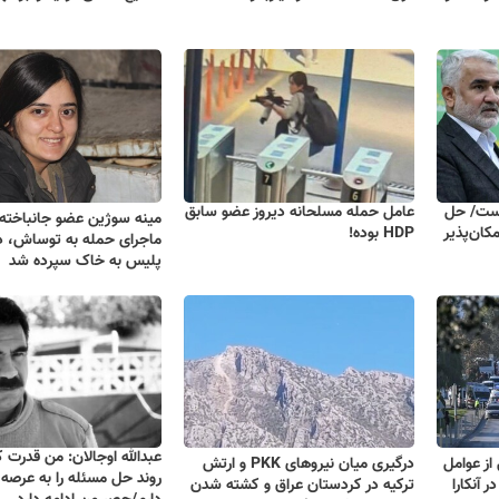
نیست/ حل
عامل حمله مسلحانه دیروز عضو سابق
کان‌پذیر
HDP بوده!
ماجرای حمله به توساش، د
پلیس به خاک سپرده شد
عبدالله اوجالان: من قدرت 
از عوامل
درگیری میان نیروهای PKK و ارتش
روند حل مسئله را به عرصه
له به تأسیسات TUSAŞ در آنکارا
ترکیه در کردستان عراق و کشته شدن