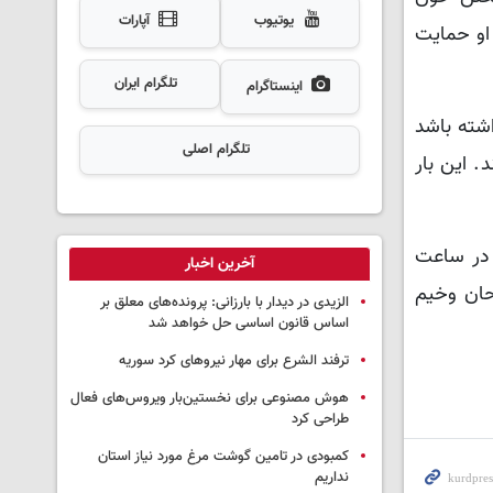
یوتیوب
آپارات
 او حمایت
تلگرام ایران
اینستاگرام
شته باشد
تلگرام اصلی
. این بار
رمان‌کازان آنکارا، در ساعت
آخرین اخبار
۱ تن دیگر مجروح شدند که حال ۳ تن از مجروحان وخیم
الزیدی در دیدار با بارزانی: پرونده‌های معلق بر
اساس قانون اساسی حل خواهد شد
ترفند الشرع برای مهار نیروهای کرد سوریه
هوش مصنوعی برای نخستین‌بار ویروس‌های فعال
طراحی کرد
کمبودی در تامین گوشت مرغ مورد نیاز استان
نداریم