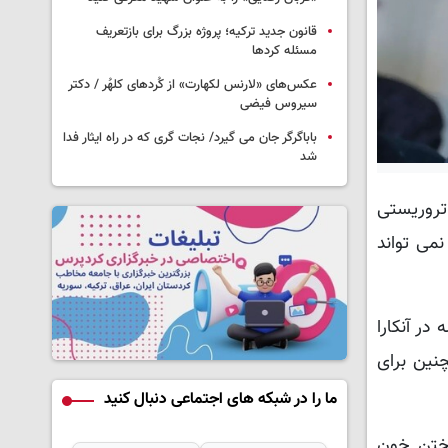
قانون جدید ترکیه؛ پروژه بزرگ‌ برای بازتعریف
مسئله کردها
عکس‌های «لارنس لکهارت» از کُردهای کلهُر / دکتر
سیروس فیضی
باباگرگر جان می گیرد/ نجات گری که در راه ایثار فدا
شد
)، با انتشار پیامی حمله تروریستی
ملات نمی تواند
در آنکارا
نین برای
ما را در شبکه های اجتماعی دنبال کنید
یختن خون