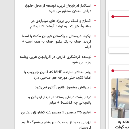
استاندار آذربایجان‌غربی: توسعه از محل حقوق
دولتی معادن محقق می شود
افتتاح و کلنگ زنی پروژه های میلیاردی در
میاندوآب/از زنجیره تولید گوشت تا ابریشم
ترکیه، عربستان و پاکستان «پیمان مکه» را امضا
کردند؛ حمله به یک عضو، حمله به همه است +
فیلم
توسعه گردشگری خارجی در آذربایجان غربی برنامه
ریزی می شود
پیام معنادار نماینده MHP که قانون چارچوب را
امضا نکرد: حتی مورچه هم صاحبی دارد
دمیرتاش مشمول قانون آزادی نمی‌شود
دیدار پشت درهای بسته؛ در دیدار اردوغان و
باغچه‌لی چه گذشت؟ + فیلم
اخاذی ۳۵ درصدی از محصولات کشاورزان عفرین
انه به
ارزیابی جدید از وضعیت نیروهای پیشمرگ اقلیم
هده گرفت
کردستان