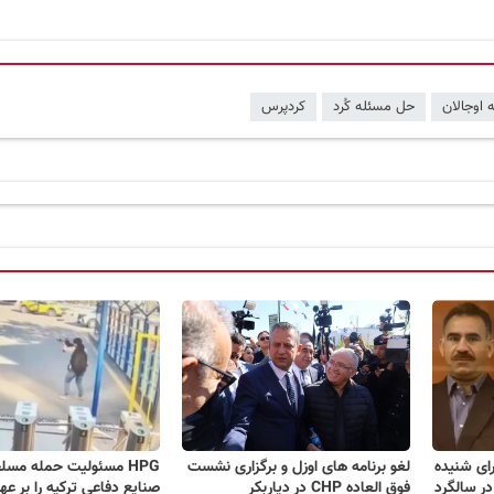
ه اوجالان
حل مسئله کُرد
کردپرس
ای شنیده
لغو برنامه های اوزل و برگزاری نشست
HPG مسئولیت حمله مسلح
در سالگرد
فوق العاده CHP در دیاربکر
صنایع دفاعی ترکیه را بر ع