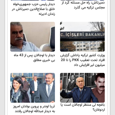
دمیرتاش: راه حل مسئله کُرد از
دیدار رئیس حزب جمهوری‌خواه
مجلس ترکیه می گذرد
خلق با صلاح‌الدین دمیرتاش در
زندان ادیرنه
وزارت کشور ترکیه پاداش‌ گزارش
دیدار با اوجالان پس از 43 ماه
افراد تحت تعقیب PKK را تا 20
بی خبری مطلق
میلیون لیر افزایش داد
باغچه لی منتظر اوجالان است یا
ثریا اوندر و پروین بولدان امروز
اردوغان؟
به دیدار عبدالله اوجالان رفتند