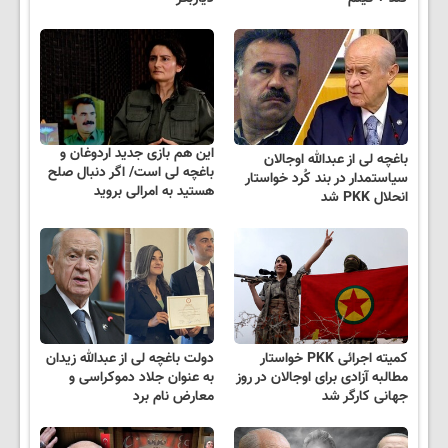
این هم بازی جدید اردوغان و
باغچه لی از عبدالله اوجالان
باغچه لی است/ اگر دنبال صلح
سیاستمدار در بند کُرد خواستار
هستید به امرالی بروید
انحلال PKK شد
کمیته اجرائی PKK خواستار
دولت باغچه لی از عبدالله زیدان
مطالبه آزادی برای اوجالان در روز
به عنوان جلاد دموکراسی و
جهانی کارگر شد
معارض نام برد