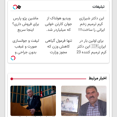
تبلیغات
این دکتر شیرازی
ویدیو هولناک از
ماشین پژو پارس
کرم ترمیم زخم
جوان کارتن خوابی
برای فروش داری؟
ایرانی را ساخت!!!
که میلیاردر شد.
اینجا سریع
آموزش رایگان
بفروشش
برای اولین بار در
تنها فرمول گیاهی
لیفت و جوانسازی
ایران🇮🇷 این دکتر
کاهش وزن که
صورت و غبغب
کرم ترمیم کننده 23
مجوز وزارت
بدون جراحی و
روزه ساخت!
بهداشت دارد(کلیک
دوران نقاهت ✨
جهت سفارش)
اخبار مرتبط