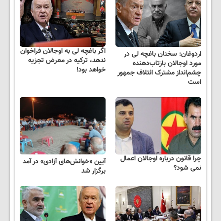
اگر باغچه لی به اوجالان فراخوان
اردوغان: سخنان باغچه لی در
ندهد، ترکیه در معرض تجزیه
مورد اوجالان بازتاب‌دهنده
خواهد بود!
چشم‌انداز مشترک ائتلاف جمهور
است
چرا قانون درباره اوجالان اعمال
آیین «خوانش‌های آزادی» در آمد
نمی شود؟
برگزار شد