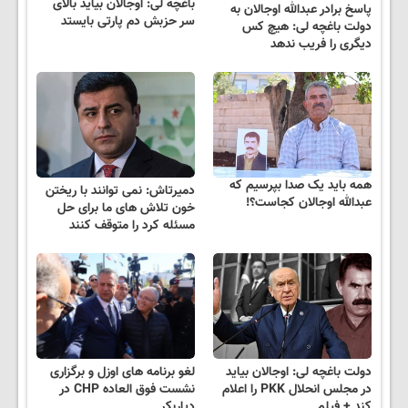
باغچه لی: اوجالان بیاید بالای
پاسخ برادر عبدالله اوجالان به
سر حزبش دم پارتی بایستد
دولت باغچه لی: هیچ کس
دیگری را فریب ندهد
همه باید یک صدا بپرسیم که
دمیرتاش: نمی توانند با ریختن
عبدالله اوجالان کجاست؟!
خون تلاش های ما برای حل
مسئله کرد را متوقف کنند
دولت باغچه لی: اوجالان بیاید
لغو برنامه های اوزل و برگزاری
در مجلس انحلال PKK را اعلام
نشست فوق العاده CHP در
کند + فیلم
دیاربکر