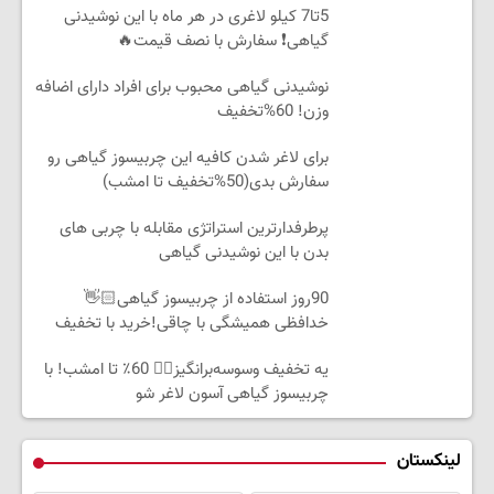
5تا7 کیلو لاغری در هر ماه با این نوشیدنی
گیاهی❗ سفارش با نصف قیمت🔥
نوشیدنی گیاهی محبوب برای افراد دارای اضافه
وزن! 60%تخفیف
برای لاغر شدن کافیه این چربیسوز گیاهی رو
سفارش بدی(50%تخفیف تا امشب)
پرطرفدارترین استراتژی مقابله با چربی های
بدن با این نوشیدنی گیاهی
90روز استفاده از چربیسوز گیاهی👋🏻
خدافظی همیشگی با چاقی!خرید با تخفیف
یه تخفیف وسوسه‌برانگیز👈🏻 60٪ تا امشب! با
چربیسوز گیاهی آسون لاغر شو
لینکستان