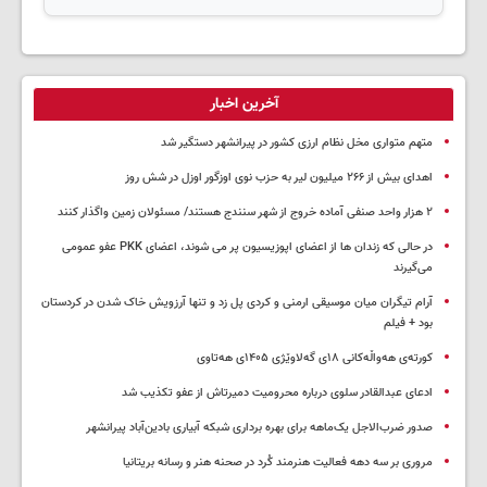
آخرین اخبار
متهم متواری مخل نظام ارزی کشور در پیرانشهر دستگیر شد
اهدای بیش از ۲۶۶ میلیون لیر به حزب نوی اوزگور اوزل در شش روز
۲ هزار واحد صنفی آماده خروج از شهر سنندج هستند/ مسئولان زمین واگذار کنند
در حالی که زندان ها از اعضای اپوزیسیون پر می شوند، اعضای PKK عفو عمومی
می‌گیرند
آرام تیگران میان موسیقی ارمنی و کردی پل زد و تنها آرزویش خاک شدن در کردستان
بود + فیلم
کورتەی هەواڵەکانی ۱۸ی گەلاوێژی ۱۴۰۵ی هەتاوی
ادعای عبدالقادر سلوی درباره محرومیت دمیرتاش از عفو تکذیب شد
صدور ضرب‌الاجل یک‌ماهه برای بهره برداری شبکه آبیاری بادین‌آباد پیرانشهر
مروری بر سه دهه فعالیت هنرمند کُرد در صحنه هنر و رسانه بریتانیا