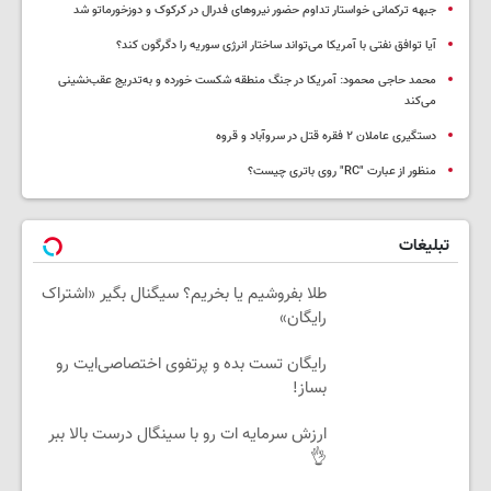
جبهه ترکمانی خواستار تداوم حضور نیروهای فدرال در کرکوک و دوزخورماتو شد
آیا توافق نفتی با آمریکا می‌تواند ساختار انرژی سوریه را دگرگون کند؟
محمد حاجی محمود: آمریکا در جنگ منطقه شکست خورده و به‌تدریج عقب‌نشینی
می‌کند
دستگیری عاملان ۲ فقره قتل در سروآباد و قروه
منظور از عبارت "RC" روی باتری چیست؟
تبلیغات
طلا بفروشیم یا بخریم؟ سیگنال بگیر «اشتراک
رایگان»
رایگان تست بده و پرتفوی اختصاصی‌ایت رو
بساز!
ارزش سرمایه ات رو با سینگال درست بالا ببر
👌