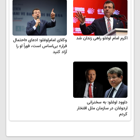
اکرم امام اوغلو راهی زندان شد
وکلای امام‌اوغلو: ادعای «احتمال
فرار» بی‌اساس است، فوراً او را
آزاد کنید
داوود اوغلو: به سخنرانی
اردوغان در سازمان ملل افتخار
کردم