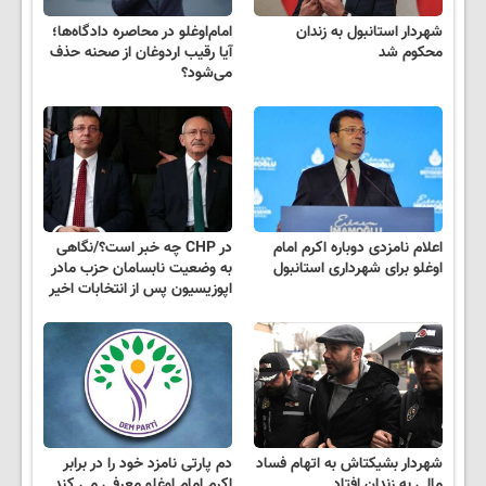
شهردار استانبول به زندان
امام‌اوغلو در محاصره دادگاه‌ها؛
محکوم شد
آیا رقیب اردوغان از صحنه حذف
می‌شود؟
اعلام نامزدی دوباره اکرم امام
در CHP چه خبر است؟/نگاهی
اوغلو برای شهرداری استانبول
به وضعیت نابسامان حزب مادر
اپوزیسیون پس از انتخابات اخیر
شهردار بشیکتاش به اتهام فساد
دم پارتی نامزد خود را در برابر
مالی به زندان افتاد
اکرم امام اوغلو معرفی می کند