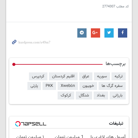
کد مطلب
2774307
برچسب‌ها
ترکیه
سوریه
عراق
اقلیم کردستان
کردپرس
سفره گرگ ها
خویبون
Xwebûn
PKK
پارتی
بارزانی
بغداد
شنگال
کرکوک
تبلیغات
آمپول های لاغری با
1 میلیون تومان
۱ میلیون تومان