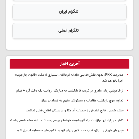
تلگرام ایران
تلگرام اصلی
آخرین اخبار
مدیریت PKK: بدون نقش‌آفرینی آزادانه اوجالان، بسیاری از مفاد «قانون چارچوب»
اجرا نخواهد شد
از خاموشی زبان مادری در غربت تا بازگشت به دیاربکر؛ روایت یک دختر کُرد + فیلم
تداوم موج بازداشت مقامات و مسئولان متهم به فساد در عراق
حشد شعبی: فالح الفیاض از حملات آمریکا و عربستان اطلاع قبلی نداشت
تنش در پارلمان عراق؛ نمایندگان شیعه خواستار بررسی حملات علیه حشد شعبی شدند
نچیروان بارزانی: عراق، نباید به سکویی برای تهدید کشورهای همسایه تبدیل شود