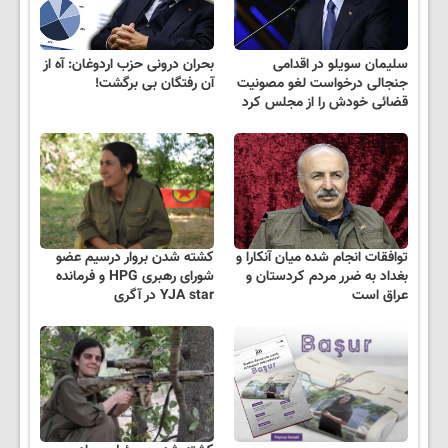
سلیمان سویلو در اقدامی
بحران درونی حزب اردوغان: آه از
جنجالی درخواست لغو مصونیت
آن رفتگان بی برگشت!
قضائی خودش را از مجلس کرد
توافقات انجام شده میان آنکارا و
کشته شدن بروار درسیم عضو
بغداد به ضرر مردم کردستان و
شورای رهبری HPG و فرمانده
عراق است
YJA star در آگری