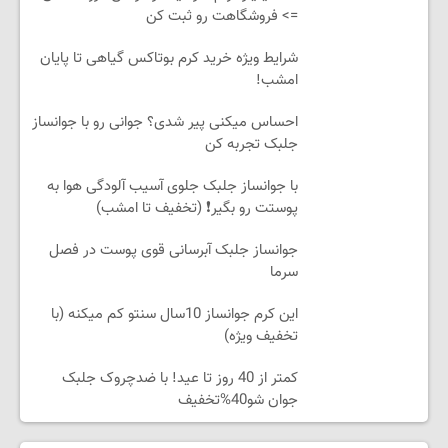
=> فروشگاهت رو ثبت کن
شرایط ویژه خرید کرم بوتاکس گیاهی تا پایان
امشب!
احساس میکنی پیر شدی؟ جوانی رو با جوانساز
جلبک تجربه کن
با جوانساز جلبک جلوی آسیب آلودگی هوا به
پوستت رو بگیر❗ (تخفیف تا امشب)
جوانساز جلبک آبرسانی قوی پوست در فصل
سرما
این کرم جوانساز 10سال سنتو کم میکنه (با
تخفیف ویژه)
کمتر از 40 روز تا عید! با ضدچروک جلبک
جوان شو40%تخفیف