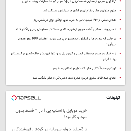
توافق بر سر چهار معاون نخست‌وزیر عراق؛ سهم کردها معاونت روابط خارجی
متهم متواری مخل نظام ارزی کشور در پیرانشهر دستگیر شد
اهدای بیش از ۲۶۶ میلیون لیر به حزب نوی اوزگور اوزل در شش روز
۲ هزار واحد صنفی آماده خروج از شهر سنندج هستند/ مسئولان زمین واگذار کنند
در حالی که زندان ها از اعضای اپوزیسیون پر می شوند، اعضای PKK عفو عمومی
می‌گیرند
آرام تیگران میان موسیقی ارمنی و کردی پل زد و تنها آرزویش خاک شدن در کردستان
بود + فیلم
کورتەی هەواڵەکانی ۱۸ی گەلاوێژی ۱۴۰۵ی هەتاوی
ادعای عبدالقادر سلوی درباره محرومیت دمیرتاش از عفو تکذیب شد
تبلیغات
خرید موبایل با اسنپ پی | در ۴ قسط بدون
سود و کارمزد!
تا 3میلیارد وام سرمایه در گردش فروشندگان