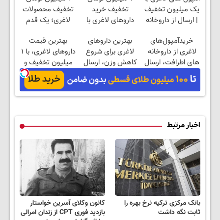
یک میلیون تخفیف
تخفیف خرید
تخفیف محصولات
| ارسال از داروخانه
داروهای لاغری با
لاغری؛ یک قدم
های معتبر
ارسال از داروخانه و
نزدیک‌تر به شروع
خریدآمپول‌های
بهترین داروهای
بهترین قیمت
پک یخ!
کاهش وزن
لاغری از داروخانه
لاغری برای شروع
داروهای لاغری، با ۱
های اطرافت، ارسال
کاهش وزن، ارسال
میلیون تخفیف و
فوری همراه با پک
از داروخانه های
ارسال از داروخانه‌
یخ!
نزدیکت!
اخبار مرتبط
بانک مرکزی ترکیه نرخ بهره را
کانون وکلای آسرین خواستار
ثابت نگه داشت
بازدید فوری CPT از زندان امرالی