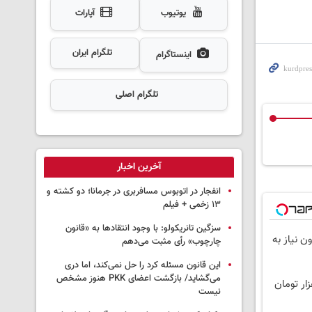
یوتیوب
آپارات
تلگرام ایران
اینستاگرام
تلگرام اصلی
آخرین اخبار
انفجار در اتوبوس مسافربری در جرمانا؛ دو کشته و
۱۳ زخمی + فیلم
سزگین تانریکولو: با وجود انتقادها به «قانون
ون نیاز به
چارچوب» رأی مثبت می‌دهم
این قانون مسئله کرد را حل نمی‌کند، اما دری
می‌گشاید/ بازگشت اعضای PKK هنوز مشخص
نیست