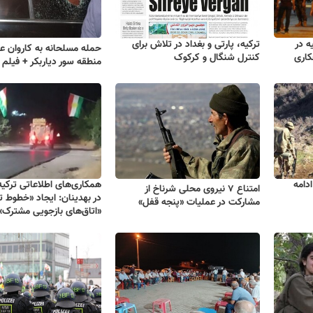
 ترکیه در
ترکیه، پارتی و بغداد در تلاش برای
حمله مسلحانه به کاروان ع
کاری
کنترل شنگال و کرکوک
منطقه سور دیاربکر + فیلم
دامه
همکاری‌های اطلاعاتی ترکیه 
امتناع ۷ نیروی محلی شرناخ از
در بهدینان: ایجاد «خطوط ت
مشارکت در عملیات «پنجه قفل»
«اتاق‌های بازجویی مشترک»