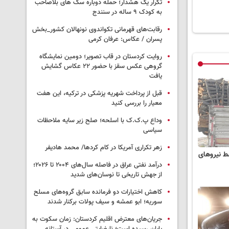
تکرار یک هشدار؛ حمله دوباره سگ های بلاصاحب
به کودک ۹ ساله در سنندج
رقابت‌های قهرمانی تکواندوی نونهالان کشور_بخش
پسران / عکاس: عرفان کرمی
روایت کردستان در قاب تصویر؛ دومین نمایشگاه
گروهی عکس سقز با حضور ۲۲ عکاس گشایش
یافت
قبل از پرداخت شهریه پزشکی در ترکیه، این هفت
معیار را بررسی کنید
وداع پ.ک.ک با اسلحه؛ صلح زیر سایه ملاحظات
سیاسی
زهر تکراری آمریکا در کام کردها/ محمد هادیفر
ط نیروهای
درآمد نفتی عراق در فاصله سال‌های ۲۰۰۴ تا ۲۰۲۶؛
از جهش تاریخی تا نوسان‌های شدید
کاهش اختیارات دو فرمانده سابق گروه‌های مسلح
سوریه؛ ابو عمشه و سیف پولات برکنار شدند
جریان‌های معترض اقلیم کردستان: زمان سکوت به