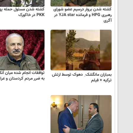
کشته شدن بروار درسیم عضو شورای
کشته شدن مسئول حمله په
رهبری HPG و فرمانده YJA star در
PKK در خاکورک
آگری
توافقات انجام شده میان آنکار
بمباران مانگشک ِ دهوک توسط ارتش
به ضرر مردم کردستان و عر
ترکیه + فیلم