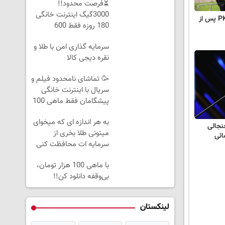
⏳فرصت محدود!!
3000گیگ اینترنت خانگی
دستگیری یکی از اعضای PKK پس از
180 روزه فقط 600
هزارتومان!!
سرمایه گذاری امن با طلا و
نقره دیجی کالا
🥳 تماشای نامحدود فیلم و
سریال با اینترنت خانگی
پیشگامان فقط ماهی 100
به هر اندازه ای که میخوای
نجالی
میتونی طلا بخری از
ائی
سرمایه ات محافظت کنی
با ماهی 100 هزار تومان،
بی‌وقفه دانلود کن!!
لینکستان