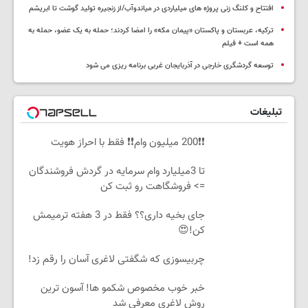
افتتاح و کلنگ زنی پروژه های میلیاردی در میاندوآب/از زنجیره تولید گوشت تا ابریشم
ترکیه، عربستان و پاکستان «پیمان مکه» را امضا کردند؛ حمله به یک عضو، حمله به
همه است + فیلم
توسعه گردشگری خارجی در آذربایجان غربی برنامه ریزی می شود
تبلیغات
❗❗200 میلیون وام❗❗ فقط با احراز هویت
تا 3میلیارد وام سرمایه در گردش فروشندگان
=> فروشگاهت رو ثبت کن
جای بخیه داری؟؟ فقط در 3 هفته ترمیمش
کن!😍
چربیسوزی که شگفتی لاغری آسان را رقم زد!
خبر خوب مخصوص شکمو ها! آسون ترین
روش لاغری معرفی شد