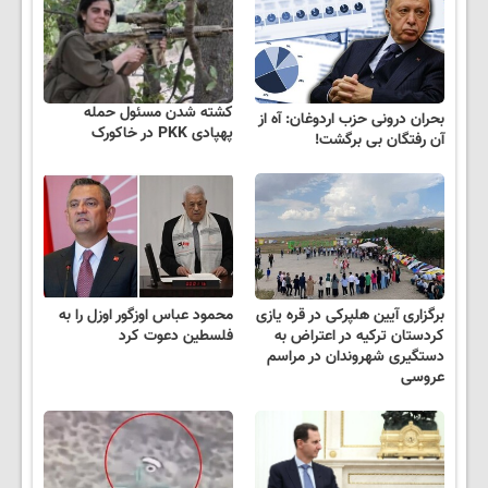
کشته شدن مسئول حمله
بحران درونی حزب اردوغان: آه از
پهپادی PKK در خاکورک
آن رفتگان بی برگشت!
برگزاری آیین هلپرکی در قره یازی
محمود عباس اوزگور اوزل را به
کردستان ترکیه در اعتراض به
فلسطین دعوت کرد
دستگیری شهروندان در مراسم
عروسی