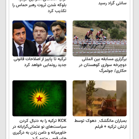
سانتی گراد رسید
بلوکه شدن ثروت رهبر حماس را
تکذیب کرد
برگزاری مسابقه بین المللی
ترکیه تا پاییز از اصلاحات قانونی
دوچرخه سواری کوهستان در
جدید رونمایی خواهد کرد
حکاری/ جولمرگ
بمباران مانگشک ِ دهوک توسط
KCK ترکیه را به دنبال کردن
ارتش ترکیه + فیلم
سیاست‌های نو عثمانی‌گرایانه در
خاورمیانه و دامن زدن به درگیری
های قومی متهم کرد