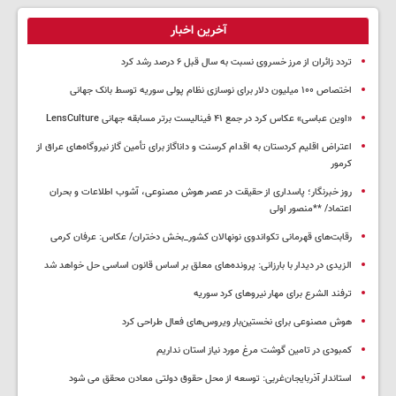
آخرین اخبار
تردد زائران از مرز خسروی نسبت به سال قبل ۶ درصد رشد کرد
اختصاص ۱۰۰ میلیون دلار برای نوسازی نظام پولی سوریه توسط بانک جهانی
«اوین عباسی» عکاس کرد در جمع ۴۱ فینالیست برتر مسابقه جهانی LensCulture
اعتراض اقلیم کردستان به اقدام کرسنت و داناگاز برای تأمین گاز نیروگاه‌های عراق از
کرمور
روز خبرنگار؛ پاسداری از حقیقت در عصر هوش مصنوعی، آشوب اطلاعات و بحران
اعتماد/ **منصور اولی
رقابت‌های قهرمانی تکواندوی نونهالان کشور_بخش دختران/ عکاس: عرفان کرمی
الزیدی در دیدار با بارزانی: پرونده‌های معلق بر اساس قانون اساسی حل خواهد شد
ترفند الشرع برای مهار نیروهای کرد سوریه
هوش مصنوعی برای نخستین‌بار ویروس‌های فعال طراحی کرد
کمبودی در تامین گوشت مرغ مورد نیاز استان نداریم
استاندار آذربایجان‌غربی: توسعه از محل حقوق دولتی معادن محقق می شود