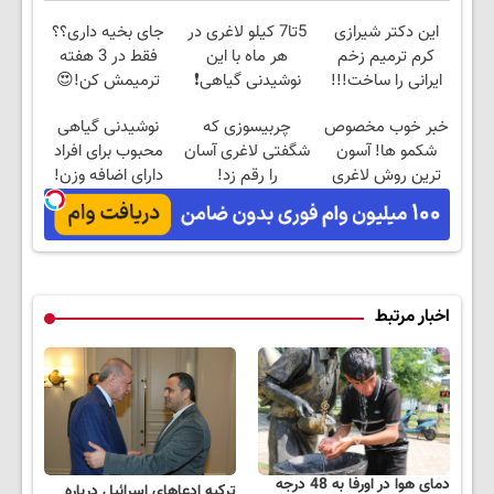
این دکتر شیرازی
5تا7 کیلو لاغری در
جای بخیه داری؟؟
کرم ترمیم زخم
هر ماه با این
فقط در 3 هفته
ایرانی را ساخت!!!
نوشیدنی گیاهی❗
ترمیمش کن!😍
سفارش با نصف
خبر خوب مخصوص
چربیسوزی که
نوشیدنی گیاهی
قیمت🔥
شکمو ها! آسون
شگفتی لاغری آسان
محبوب برای افراد
ترین روش لاغری
را رقم زد!
دارای اضافه وزن!
معرفی شد
60%تخفیف
اخبار مرتبط
دمای هوا در اورفا به 48 درجه
ترکیه ادعاهای اسرائیل درباره