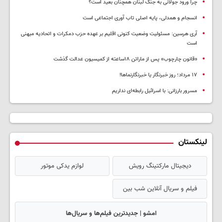
چرا ورود جولانی به جنگ لبنان همچنان بعید است؟
انسجام و همدلی، پایه اصلی تاب آوری اجتماعی است
آری هرسین: مسئولیت وضعیت کنونی اقلیم بر عهده حزب دمکرات و اتحادیه میهنی
است
«قانون چارچوب» پس از ماراتن ۱۸ساعته از کمیسیون عدالت گذشت
١٧ مرداد؛ روز خبرنگار یا خبرنگارنماها!
مسرور بارزانی: با اسرائیل رابطه‌ای نداریم
لینکستان
دیجیتال مارکتینگ رویش
لوازم یدکی موتور
فیلم و سریال آنلاین شب بین
امشو | جدیدترین فیلم‌ها و سریال‌ها