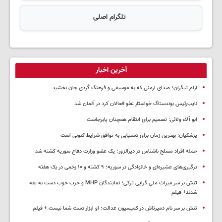
تلگرام اصلی
آخرین اخبار
آرام تیگران؛ صدای ارمنی که به موسیقی و فرهنگ کُردی جان بخشید
نایب‌رئیس بوندستاگ خواستار عفو فعالان کرد در آلمان شد
ابو آلاء ولائی: تصمیم برای انتقام همچنان پابرجاست
پزشکیان‌: بهترین زمان برای دستیابی به توافق شرایط کنونی است
حمله افراد مسلح ناشناس در دیرالزور؛ یک عضو وزارت دفاع سوریه کشته شد
درگیری‌های عشیره‌ای و خانوادگی در سوریه؛ ۹ کشته و ۱۰ زخمی در یک هفته
تنش بر سر میراث ملی گرایی ترکی؛ نمایندگان MHP و حزب خوب دست به یقه
شدند+ فیلم
تنش بر سر نام دمیرتاش در کمیسیون عدالت؛ او ابزار دست شما نیست + فیلم