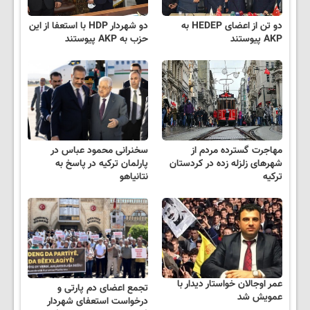
دو تن از اعضای HEDEP به
دو شهردار HDP با استعفا از این
AKP پیوستند
حزب به AKP پیوستند
مهاجرت گسترده مردم از
سخنرانی محمود عباس در
شهرهای زلزله زده در کردستان
پارلمان ترکیه در پاسخ به
ترکیه
نتانیاهو
عمر اوجالان خواستار دیدار با
تجمع اعضای دم پارتی و
عمویش شد
درخواست استعفای شهردار