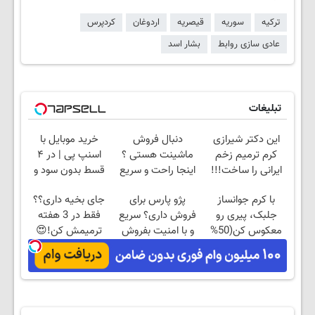
ترکیه
سوریه
قیصریه
اردوغان
کردپرس
عادی سازی روابط
بشار اسد
تبلیغات
این دکتر شیرازی
دنبال فروش
خرید موبایل با
کرم ترمیم زخم
ماشینت هستی ؟
اسنپ پی | در ۴
ایرانی را ساخت!!!
اینجا راحت و سریع
قسط بدون سود و
بفروش ✅
کارمزد!
با کرم جوانساز
پژو پارس برای
جای بخیه داری؟؟
جلبک، پیری رو
فروش داری؟ سریع
فقط در 3 هفته
معکوس کن(50%
و با امنیت بفروش
ترمیمش کن!😍
تخفیف)
✅