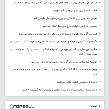
الزیدی در دیدار با بارزانی: پرونده‌های معلق بر اساس قانون اساسی حل خواهد شد
ترفند الشرع برای مهار نیروهای کرد سوریه
هوش مصنوعی برای نخستین‌بار ویروس‌های فعال طراحی کرد
کمبودی در تامین گوشت مرغ مورد نیاز استان نداریم
استاندار آذربایجان‌غربی: توسعه از محل حقوق دولتی معادن محقق می شود
افتتاح و کلنگ زنی پروژه های میلیاردی در میاندوآب/از زنجیره تولید گوشت تا ابریشم
ترکیه، عربستان و پاکستان «پیمان مکه» را امضا کردند؛ حمله به یک عضو، حمله به
همه است + فیلم
توسعه گردشگری خارجی در آذربایجان غربی برنامه ریزی می شود
پیام معنادار نماینده MHP که قانون چارچوب را امضا نکرد: حتی مورچه هم صاحبی
دارد
دمیرتاش مشمول قانون آزادی نمی‌شود
دیدار پشت درهای بسته؛ در دیدار اردوغان و باغچه‌لی چه گذشت؟ + فیلم
تبلیغات