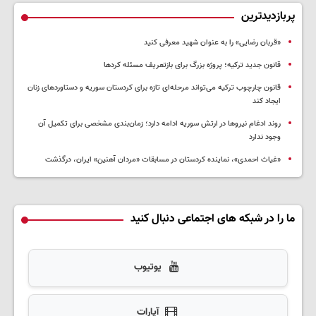
پربازدیدترین
«قربان رضایی» را به عنوان شهید معرفی کنید
قانون جدید ترکیه؛ پروژه بزرگ‌ برای بازتعریف مسئله کردها
قانون چارچوب ترکیه می‌تواند مرحله‌ای تازه برای کردستان سوریه و دستاوردهای زنان
ایجاد کند
روند ادغام نیروها در ارتش سوریه ادامه دارد؛ زمان‌بندی مشخصی برای تکمیل آن
وجود ندارد
«غیاث احمدی»، نماینده کردستان در مسابقات «مردان آهنین» ایران، درگذشت
ما را در شبکه های اجتماعی دنبال کنید
یوتیوب
آپارات