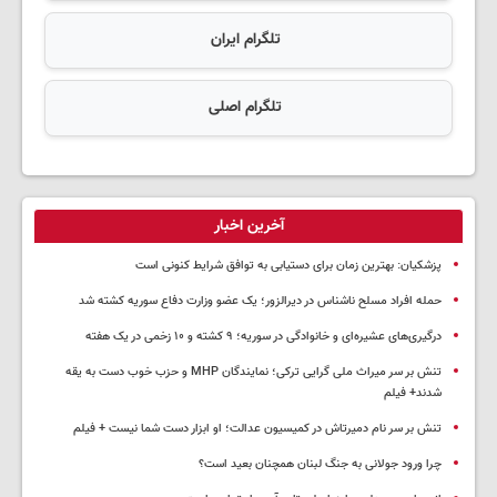
تلگرام ایران
تلگرام اصلی
آخرین اخبار
پزشکیان‌: بهترین زمان برای دستیابی به توافق شرایط کنونی است
حمله افراد مسلح ناشناس در دیرالزور؛ یک عضو وزارت دفاع سوریه کشته شد
درگیری‌های عشیره‌ای و خانوادگی در سوریه؛ ۹ کشته و ۱۰ زخمی در یک هفته
تنش بر سر میراث ملی گرایی ترکی؛ نمایندگان MHP و حزب خوب دست به یقه
شدند+ فیلم
تنش بر سر نام دمیرتاش در کمیسیون عدالت؛ او ابزار دست شما نیست + فیلم
چرا ورود جولانی به جنگ لبنان همچنان بعید است؟