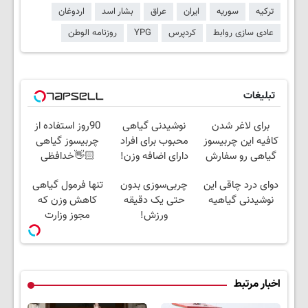
ترکیه
سوریه
ایران
عراق
بشار اسد
اردوغان
عادی سازی روابط
کردپرس
YPG
روزنامه الوطن
تبلیغات
برای لاغر شدن
نوشیدنی گیاهی
90روز استفاده از
کافیه این چربیسوز
محبوب برای افراد
چربیسوز گیاهی
گیاهی رو سفارش
دارای اضافه وزن!
👋🏻خدافظی
بدی(50%تخفیف تا
60%تخفیف
همیشگی با چاقی!
دوای درد چاقی این
چربی‌سوزی بدون
تنها فرمول گیاهی
امشب)
خرید با تخفیف
نوشیدنی گیاهیه
حتی یک دقیقه
کاهش وزن که
ورزش!
مجوز وزارت
بهداشت دارد(کلیک
جهت سفارش)
اخبار مرتبط