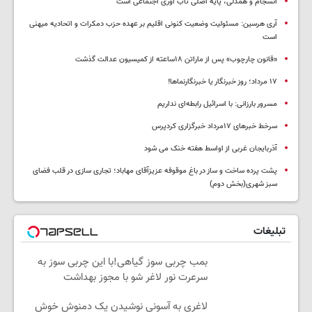
انسجام و همدلی، پایه اصلی تاب آوری اجتماعی است
آری هرسین: مسئولیت وضعیت کنونی اقلیم بر عهده حزب دمکرات و اتحادیه میهنی
است
«قانون چارچوب» پس از ماراتن ۱۸ساعته از کمیسیون عدالت گذشت
١٧ مرداد؛ روز خبرنگار یا خبرنگارنماها!
مسرور بارزانی: با اسرائیل رابطه‌ای نداریم
سرخط خبرهای ۱۷مرداد خبرگزاری کردپرس
آذربایجان غربی از اواسط هفته خنک می شود
پشت پرده ساخت و ساز در باغ موقوفه عزیزآقای مهاباد؛ تجاری سازی در قلب فضای
سبز شهری(بخش دوم)
تبلیغات
بمب چربی سوز گیاهی!با این چربی سوز به
سرعرت نور لاغر شو با مجوز بهداشت
لاغری به آسونیِ نوشیدن یک دمنوش خوش