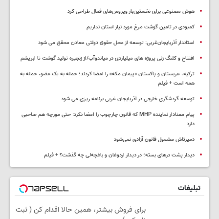
هوش مصنوعی برای نخستین‌بار ویروس‌های فعال طراحی کرد
کمبودی در تامین گوشت مرغ مورد نیاز استان نداریم
استاندار آذربایجان‌غربی: توسعه از محل حقوق دولتی معادن محقق می شود
افتتاح و کلنگ زنی پروژه های میلیاردی در میاندوآب/از زنجیره تولید گوشت تا ابریشم
ترکیه، عربستان و پاکستان «پیمان مکه» را امضا کردند؛ حمله به یک عضو، حمله به
همه است + فیلم
توسعه گردشگری خارجی در آذربایجان غربی برنامه ریزی می شود
پیام معنادار نماینده MHP که قانون چارچوب را امضا نکرد: حتی مورچه هم صاحبی
دارد
دمیرتاش مشمول قانون آزادی نمی‌شود
دیدار پشت درهای بسته؛ در دیدار اردوغان و باغچه‌لی چه گذشت؟ + فیلم
تبلیغات
برای فروش بیشتر، همین حالا اقدام کن ( ثبت