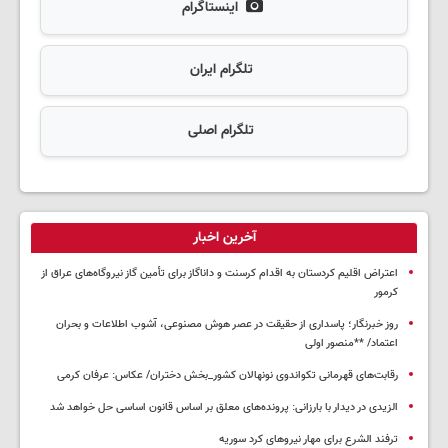
اینستاگرام
تلگرام ایران
تلگرام اصلی
آخرین اخبار
اعتراض اقلیم کردستان به اقدام کرسنت و داناگاز برای تأمین گاز نیروگاه‌های عراق از
کرمور
روز خبرنگار؛ پاسداری از حقیقت در عصر هوش مصنوعی، آشوب اطلاعات و بحران
اعتماد/ **منصور اولی
رقابت‌های قهرمانی تکواندوی نونهالان کشور_بخش دختران/ عکاس: عرفان کرمی
الزیدی در دیدار با بارزانی: پرونده‌های معلق بر اساس قانون اساسی حل خواهد شد
ترفند الشرع برای مهار نیروهای کرد سوریه