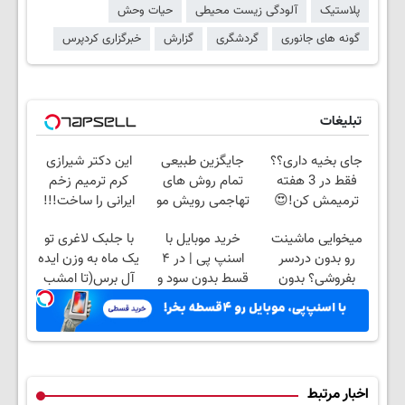
پلاستیک
آلودگی زیست محیطی
حیات وحش
گونه های جانوری
گردشگری
گزارش
خبرگزاری کردپرس
تبلیغات
جای بخیه داری؟؟
جایگزین طبیعی
این دکتر شیرازی
فقط در 3 هفته
تمام روش های
کرم ترمیم زخم
ترمیمش کن!😍
تهاجمی رویش مو
ایرانی را ساخت!!!
میخوایی ماشینت
خرید موبایل با
با جلبک لاغری تو
رو بدون دردسر
اسنپ پی | در ۴
یک ماه به وزن ایده
بفروشی؟ بدون
قسط بدون سود و
آل برس(تا امشب
کمیسیون
کارمزد!
تخفیف ویژه)
اخبار مرتبط