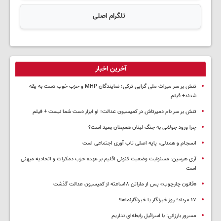
تلگرام اصلی
آخرین اخبار
تنش بر سر میراث ملی گرایی ترکی؛ نمایندگان MHP و حزب خوب دست به یقه
شدند+ فیلم
تنش بر سر نام دمیرتاش در کمیسیون عدالت؛ او ابزار دست شما نیست + فیلم
چرا ورود جولانی به جنگ لبنان همچنان بعید است؟
انسجام و همدلی، پایه اصلی تاب آوری اجتماعی است
آری هرسین: مسئولیت وضعیت کنونی اقلیم بر عهده حزب دمکرات و اتحادیه میهنی
است
«قانون چارچوب» پس از ماراتن ۱۸ساعته از کمیسیون عدالت گذشت
١٧ مرداد؛ روز خبرنگار یا خبرنگارنماها!
مسرور بارزانی: با اسرائیل رابطه‌ای نداریم