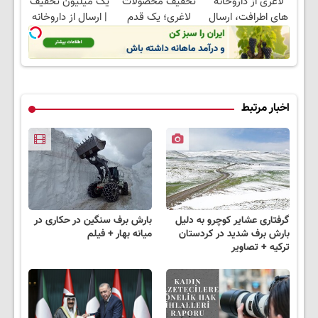
لاغری از داروخانه
تخفیف محصولات
یک میلیون تخفیف
های اطرافت، ارسال
لاغری؛ یک قدم
| ارسال از داروخانه
فوری همراه با پک
نزدیک‌تر به شروع
های معتبر
یخ!
کاهش وزن
اخبار مرتبط
گرفتاری عشایر کوچرو به دلیل
بارش برف سنگین در حکاری در
بارش برف شدید در کردستان
میانه بهار + فیلم
ترکیه + تصاویر