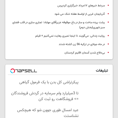
سرخط خبرهای ۱۷مرداد خبرگزاری کردپرس
آذربایجان غربی از اواسط هفته خنک می شود
پشت پرده ساخت و ساز در باغ موقوفه عزیزآقای مهاباد؛ تجاری سازی در قلب فضای
سبز شهری(بخش دوم)
روایت زندانی: می‌گویند تا اینجا نمیری رهایت نمی‌کنیم + فیلم
در ماه جولای در ترکیه 56 زن کشته شدند
بی‌دفاع شدن آسمان اقلیم کردستان
تبلیغات
پیکرتراشی کل بدن با یک فرمول گیاهی
تا 3میلیارد وام سرمایه در گردش فروشندگان
=> فروشگاهت رو ثبت کن
عید امسال طوری جوون شو که هیچکس
نشناستت