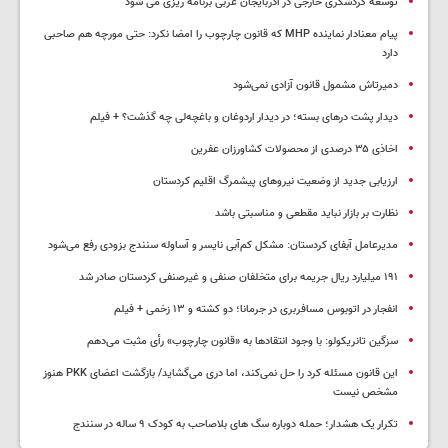
توسعه گردشگری خارجی در آذربایجان غربی برنامه ریزی می شود
پیام معنادار نماینده MHP که قانون چارچوب را امضا نکرد: حتی مورچه هم صاحبی
دارد
دمیرتاش مشمول قانون آزادی نمی‌شود
دیدار پشت درهای بسته؛ در دیدار اردوغان و باغچه‌لی چه گذشت؟ + فیلم
اخاذی ۳۵ درصدی از محصولات کشاورزان عفرین
ارزیابی جدید از وضعیت نیروهای پیشمرگ اقلیم کردستان
نظارت بر بازار نباید مقطعی و مناسبتی باشد
مدیرعامل آبفای کردستان: مشکل کم‌آبی نایسر و آساوله سنندج بزودی رفع می‌شود
۱۹۱ میلیارد ریال جریمه برای متخلفان صنفی و غیرصنفی کردستان صادر شد
انفجار در اتوبوس مسافربری در جرمانا؛ دو کشته و ۱۳ زخمی + فیلم
سزگین تانریکولو: با وجود انتقادها به «قانون چارچوب» رأی مثبت می‌دهم
این قانون مسئله کرد را حل نمی‌کند، اما دری می‌گشاید/ بازگشت اعضای PKK هنوز
مشخص نیست
تکرار یک هشدار؛ حمله دوباره سگ های بلاصاحب به کودک ۹ ساله در سنندج