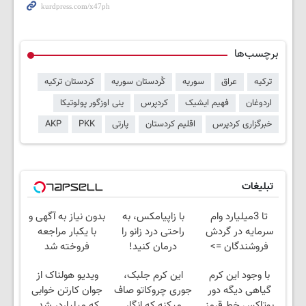
برچسب‌ها
ترکیه
عراق
سوریه
کُردستان سوریه
کردستان ترکیه
اردوغان
فهیم ایشیک
کردپرس
ینی اوزگور پولوتیکا
خبرگزاری کردپرس
اقلیم کردستان
پارتی
PKK
AKP
تبلیغات
تا 3میلیارد وام
با زاپیامکس، به
بدون نیاز به آگهی و
سرمایه در گردش
راحتی درد زانو را
با یکبار مراجعه
فروشندگان =>
درمان کنید!
فروخته شد
فروشگاهت رو ثبت
با وجود این کرم
این کرم جلبک،
ویدیو هولناک از
کن
گیاهی دیگه دور
جوری چروکاتو صاف
جوان کارتن خوابی
بوتاکس خط قرمز
میکنه که انگار
که میلیاردر شد.