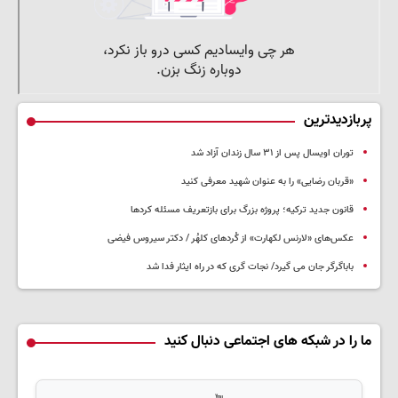
پربازدیدترین
توران اویسال پس از ۳۱ سال زندان آزاد شد
«قربان رضایی» را به عنوان شهید معرفی کنید
قانون جدید ترکیه؛ پروژه بزرگ‌ برای بازتعریف مسئله کردها
عکس‌های «لارنس لکهارت» از کُردهای کلهُر / دکتر سیروس فیضی
باباگرگر جان می گیرد/ نجات گری که در راه ایثار فدا شد
ما را در شبکه های اجتماعی دنبال کنید