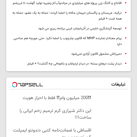
افتتاح و کلنگ زنی پروژه های میلیاردی در میاندوآب/از زنجیره تولید گوشت تا ابریشم
ترکیه، عربستان و پاکستان «پیمان مکه» را امضا کردند؛ حمله به یک عضو، حمله به
همه است + فیلم
توسعه گردشگری خارجی در آذربایجان غربی برنامه ریزی می شود
پیام معنادار نماینده MHP که قانون چارچوب را امضا نکرد: حتی مورچه هم صاحبی
دارد
دمیرتاش مشمول قانون آزادی نمی‌شود
دیدار پشت درهای بسته؛ در دیدار اردوغان و باغچه‌لی چه گذشت؟ + فیلم
تبلیغات
❗❗200 میلیون وام❗❗ فقط با احراز هویت
این دکتر شیرازی کرم ترمیم زخم ایرانی را
ساخت!!!
اقساطی با ضمانت‌نامه کتبی دندونتو ایمپلنت