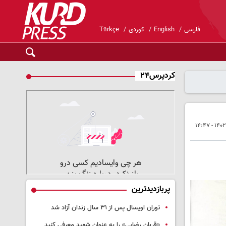
فارسی
English
کوردی
Türkçe
کردپرس۲۴
پربازدیدترین
توران اویسال پس از ۳۱ سال زندان آزاد شد
«قربان رضایی» را به عنوان شهید معرفی کنید