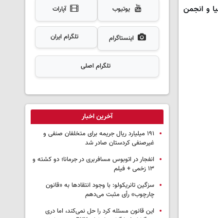
ا و انجمن
یوتیوب
آپارات
تلگرام ایران
اینستاگرام
تلگرام اصلی
آخرین اخبار
۱۹۱ میلیارد ریال جریمه برای متخلفان صنفی و
غیرصنفی کردستان صادر شد
انفجار در اتوبوس مسافربری در جرمانا؛ دو کشته و
۱۳ زخمی + فیلم
سزگین تانریکولو: با وجود انتقادها به «قانون
چارچوب» رأی مثبت می‌دهم
این قانون مسئله کرد را حل نمی‌کند، اما دری