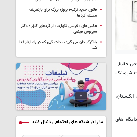
قانون جدید ترکیه؛ پروژه بزرگ‌ برای بازتعریف
مسئله کردها
عکس‌های «لارنس لکهارت» از کُردهای کلهُر / دکتر
سیروس فیضی
باباگرگر جان می گیرد/ نجات گری که در راه ایثار فدا
شد
شار اطلاعیه ای در پایگاه اطلاع رسانی دولتی «روزنامه رسمی» از مسدود شدن دارایی های 62 شخص حقیقی
مضای مشترک محمت شیمشک
انگلستان،
 در دادگاه های
ما را در شبکه های اجتماعی دنبال کنید