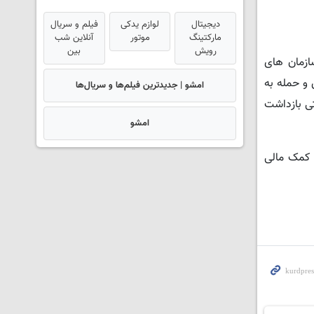
دیجیتال
لوازم یدکی
فیلم و سریال
مارکتینگ
موتور
آنلاین شب
رویش
بین
 (PKK) را از فهرست سازمان های
و حمله به
امشو | جدیدترین فیلم‌ها و سریال‌ها
 به سازمان تروریستی بازداشت
امشو
مچنین اخیرا اخباری بر بازداشت شماری از افراد منتشر شد که ادعا می شود در زمان حضور در ژاپن از افراد برای تامین مالی PKK کمک مالی