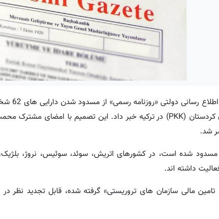
به گزارش کردپرس، دولت ترکیه با انت
و 20 انجمن و بنیاد مختلف به اتهام تامین مالی حزب کارگران کردستان (PKK) در ترکیه خبر داد. این تصمیم با ا
شر شد.
 مسدود شده است، در کشورهای اتریش، سوئد، سوئیس، نروژ، بلژیک، 
فعالیت داشته اند.
چوب قانون شماره 6415 مبنی بر «منع تامین مالی سازمان های تروریستی» گرفته شده، قابل تجدید نظر