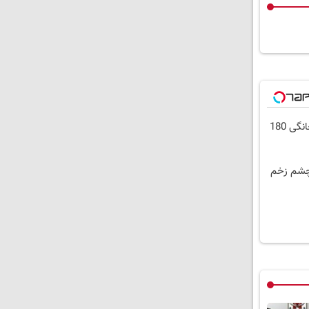
⏳فرصت محدود!! 3000گیگ اینترنت خانگی 180
 چشم زخم