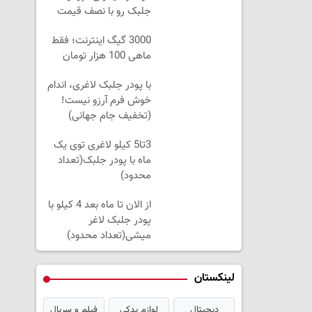
جلبک رو با نصف قیمت
بخر!
3000 گیگ اینترنت؛ فقط
ماهی 100 هزار تومان
با پودر جلبک لاغری، اندام
خوش فرم آرزو نیست!
(تخفیف جام جهانی)
3تا5 کیلو لاغری توی یک
ماه با پودر جلبک(تعداد
محدود)
از الان تا ماه بعد 4 کیلو با
پودر جلبک لاغر
میشی(تعداد محدود)
لینکستان
دیجیتال
لوازم یدکی
فیلم و سریال