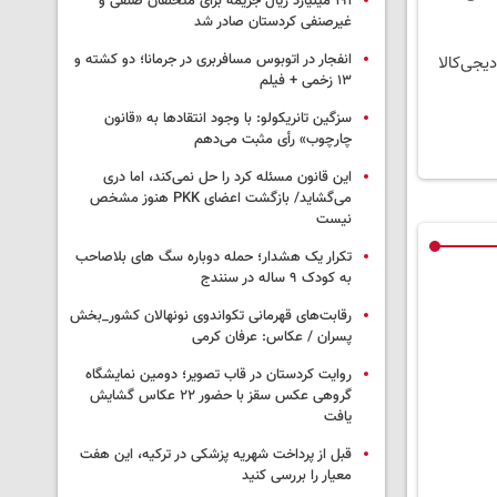
۱۹۱ میلیارد ریال جریمه برای متخلفان صنفی و
غیرصنفی کردستان صادر شد
انفجار در اتوبوس مسافربری در جرمانا؛ دو کشته و
یجی‌کالا
۱۳ زخمی + فیلم
سزگین تانریکولو: با وجود انتقادها به «قانون
چارچوب» رأی مثبت می‌دهم
این قانون مسئله کرد را حل نمی‌کند، اما دری
می‌گشاید/ بازگشت اعضای PKK هنوز مشخص
نیست
تکرار یک هشدار؛ حمله دوباره سگ های بلاصاحب
به کودک ۹ ساله در سنندج
رقابت‌های قهرمانی تکواندوی نونهالان کشور_بخش
پسران / عکاس: عرفان کرمی
روایت کردستان در قاب تصویر؛ دومین نمایشگاه
گروهی عکس سقز با حضور ۲۲ عکاس گشایش
یافت
قبل از پرداخت شهریه پزشکی در ترکیه، این هفت
معیار را بررسی کنید