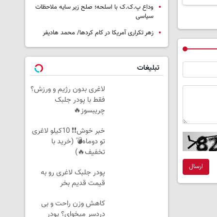
وداع پ.ک.ک با اسلحه؛ صلح زیر سایه ملاحظات
سیاسی
زهر تکراری آمریکا در کام کردها/ محمد هادیفر
تبلیغات
لاغری بدون رژیم و ورزش؟
فقط با پودر جلبک
چریبسوز🔥
خبر خوش❗❗ 10کیلو لاغری
تو دوماه💣 (خرید با
تخفیف🔥)
ارسال
پودر جلبک لاغری رو به
قیمت قدیم بخر
کاهش وزن راحت و بی
دردسر میخوای؟ پودر