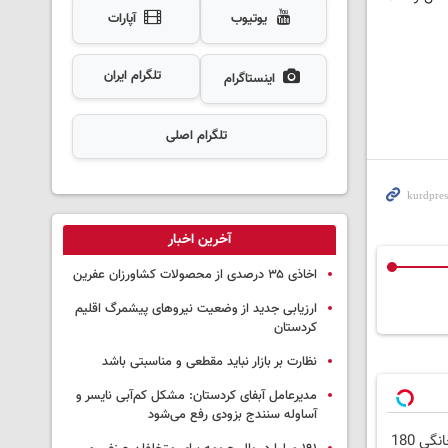
یوتیوب
آپارات
تلگرام ایران
اینستاگرام
تلگرام اصلی
آخرین اخبار
اخاذی ۳۵ درصدی از محصولات کشاورزان عفرین
ارزیابی جدید از وضعیت نیروهای پیشمرگ اقلیم
کردستان
نظارت بر بازار نباید مقطعی و مناسبتی باشد
مدیرعامل آبفای کردستان: مشکل کم‌آبی نایسر و
آساوله سنندج بزودی رفع می‌شود
⏳فرصت محدود!! 3000گیگ اینترنت خانگی 180