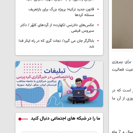
قانون جدید ترکیه؛ پروژه بزرگ‌ برای بازتعریف
مسئله کردها
عکس‌های «لارنس لکهارت» از کُردهای کلهُر / دکتر
سیروس فیضی
باباگرگر جان می گیرد/ نجات گری که در راه ایثار فدا
شد
آینده اپوزیسیون ترکیه برای پیروزی
 و 7 ماه و 15 روز زندان، همچنین ممنوعیت فعالیت
 بر سر آرمان های 2023 خود ایستاده و امیدوار است که در
زی از آن ما
ما را در شبکه های اجتماعی دنبال کنید
دادستان پرونده خواستار محکومیت امام اوغلو به 4 سال و یک ماه زندان و اجرای ماده 53 قانون اساسی ترکیه شده بود که دادگاه تصمیم به صدور 2 سال و 7 ماه