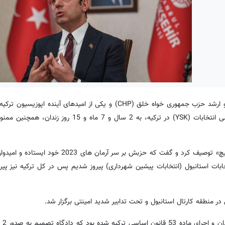
به گزارش کردپرس، اکرم امام اوغلو شهردار کلان شهر استانبول، عضو ارشد حزب جمهوری خواه خلق (CHP) و یکی از امیدهای 
در انتخابات آتی ریاست جمهوری به اتهام توهین به اعضای هیأت عالی انتخابات (YSK) در ترکیه، به 2 سال
شهردار استانبول درباره این تصمیم دادگاه آن را برای خود «به مثابه هیچ» توصیف کرد و گفت که حزبش
تخابات استانبول (انتخابات پیشین شهرداری) پیروز شدیم پس در کل ترکیه نیز پیرو
در منطقه کارتال استانبول و تحت تدابیر شدید امینتی برگزار شد.