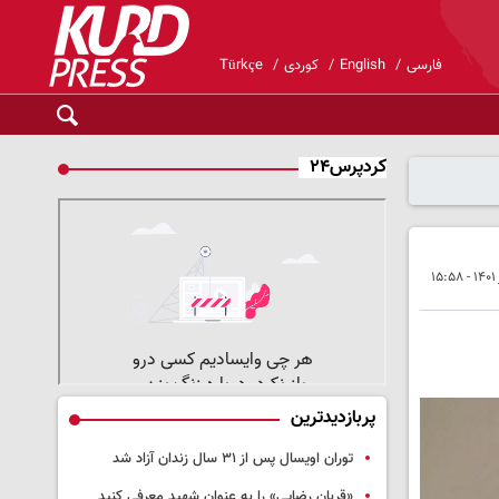
فارسی
English
کوردی
Türkçe
کردپرس۲۴
پربازدیدترین
توران اویسال پس از ۳۱ سال زندان آزاد شد
«قربان رضایی» را به عنوان شهید معرفی کنید