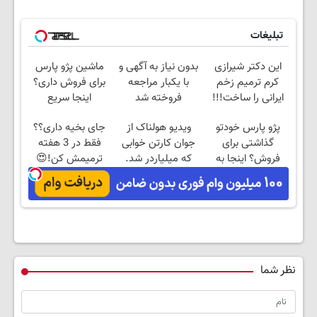
تبلیغات
این دکتر شیرازی
بدون نیاز به آگهی و
ماشین پژو پارس
کرم ترمیم زخم
با یکبار مراجعه
برای فروش داری؟
ایرانی را ساخت!!!
فروخته شد
اینجا سریع
بفروشش
پژو پارس خودتو
ویدیو هولناک از
جای بخیه داری؟؟
گذاشتی برای
جوان کارتن خوابی
فقط در 3 هفته
فروش؟ اینجا به
که میلیاردر شد.
ترمیمش کن!😍
راحتی بفروش
آموزش رایگان
نظر شما