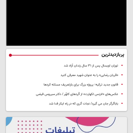
پربازدیدترین
توران اویسال پس از ۳۱ سال زندان آزاد شد
«قربان رضایی» را به عنوان شهید معرفی کنید
قانون جدید ترکیه؛ پروژه بزرگ‌ برای بازتعریف مسئله کردها
عکس‌های «لارنس لکهارت» از کُردهای کلهُر / دکتر سیروس فیضی
باباگرگر جان می گیرد/ نجات گری که در راه ایثار فدا شد