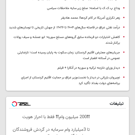
وداع پ.ک.ک با اسلحه؛ صلح زیر سایه ملاحظات سیاسی
زهر تکراری آمریکا در کام کردها/ محمد هادیفر
درآمد نفتی عراق در فاصله سال‌های ۲۰۰۴ تا ۲۰۲۶؛ از جهش تاریخی تا نوسان‌های شدید
کاهش اختیارات دو فرمانده سابق گروه‌های مسلح سوریه؛ ابو عمشه و سیف پولات
برکنار شدند
جریان‌های معترض اقلیم کردستان: زمان سکوت به پایان رسیده است؛ نارضایتی
عمومی در آستانه انفجار است
دیدار وزرای خارجه ترکیه و سوریه در آنکارا + فیلم
نچیروان بارزانی در دیدار با نخست‌وزیر عراق بر حمایت اقلیم کردستان از اجرای
برنامه‌های دولت بغداد تأکید کرد
تبلیغات
❗❗200 میلیون وام❗❗ فقط با احراز هویت
تا 3میلیارد وام سرمایه در گردش فروشندگان