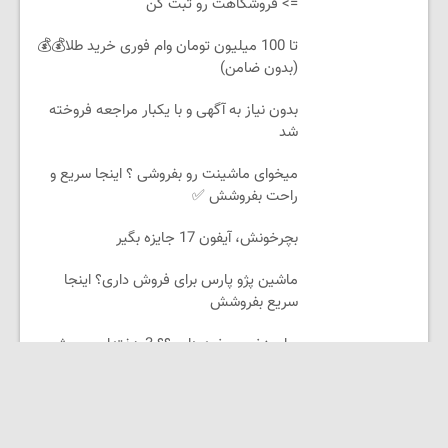
=> فروشگاهت رو ثبت کن
تا 100 میلیون تومان وام فوری خرید طلا💰💰
(بدون ضامن)
بدون نیاز به آگهی و با یکبار مراجعه فروخته
شد
میخوای ماشینت رو بفروشی ؟ اینجا سریع و
راحت بفروشش ✅
بچرخونش، آیفون 17 جایزه بگیر
ماشین پژو پارس برای فروش داری؟ اینجا
سریع بفروشش
جای زخم و بخیه داری؟؟ 3 هفته‌ای محوش
کن!
لینکستان