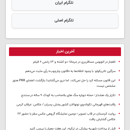
تلگرام ایران
تلگرام اصلی
آخرین اخبار
انفجار در اتوبوس مسافربری در جرمانا؛ دو کشته و ۱۳ زخمی + فیلم
سزگین تانریکولو: با وجود انتقادها به «قانون چارچوب» رأی مثبت می‌دهم
این قانون مسئله کرد را حل نمی‌کند، اما دری می‌گشاید/ بازگشت اعضای PKK هنوز
مشخص نیست
تکرار یک هشدار؛ حمله دوباره سگ های بلاصاحب به کودک ۹ ساله در سنندج
رقابت‌های قهرمانی تکواندوی نونهالان کشور_بخش پسران / عکاس: عرفان کرمی
روایت کردستان در قاب تصویر؛ دومین نمایشگاه گروهی عکس سقز با حضور ۲۲
عکاس گشایش یافت
قبل از پرداخت شهریه پزشکی در ترکیه، این هفت معیار را بررسی کنید