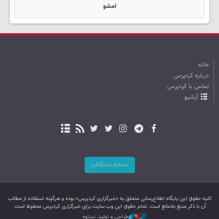
امشو
خانه
درباره کردپرس
تماس با کردپرس
آرشیو
نسخه دسکتاپ
کليه حقوق اين پایگاه اطلاع‌رسانی متعلق به «خبرگزاری کردپرس» بوده و هرگونه استفاده از مطالب
آن با ذکر منبع بلامانع است. تمام حقوق این وب سایت برای خبرگزاری کردپرس محفوظ است.
طراحی و تولید: نستوه