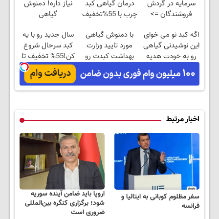
سرمایه در گردش
درمان گیاهی کبد
نیاز داره! دمنوش
فروشندگان =>
چرب با 55%تخفیف
گیاهی
فروشگاهت رو ثبت
کبد55%تخفیف
اگه کبد نو می خوای
با دمنوش گیاهی
سال جدید رو با یه
کن
این نوشیدنی گیاهی
مورد تایید وزارت
کبد سرحال شروع
رو به خودت هدیه
بهداشت کبدت رو
کن!55% تخفیف تا
بده55%تخفیف
پاکسازی
امشب
کن55%تخفیف
اخبار مرتبط
اروپا باید ضامن آینده سوریه
سفر مظلوم کوبانی به ایتالیا و
شود؛ برگزاری کنگره بین‌المللی
فرانسه
ضروری است