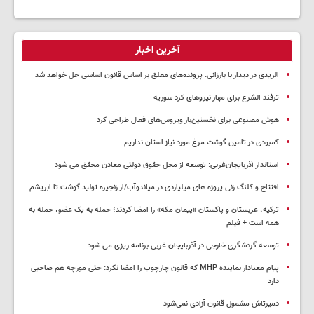
آخرین اخبار
الزیدی در دیدار با بارزانی: پرونده‌های معلق بر اساس قانون اساسی حل خواهد شد
ترفند الشرع برای مهار نیروهای کرد سوریه
هوش مصنوعی برای نخستین‌بار ویروس‌های فعال طراحی کرد
کمبودی در تامین گوشت مرغ مورد نیاز استان نداریم
استاندار آذربایجان‌غربی: توسعه از محل حقوق دولتی معادن محقق می شود
افتتاح و کلنگ زنی پروژه های میلیاردی در میاندوآب/از زنجیره تولید گوشت تا ابریشم
ترکیه، عربستان و پاکستان «پیمان مکه» را امضا کردند؛ حمله به یک عضو، حمله به
همه است + فیلم
توسعه گردشگری خارجی در آذربایجان غربی برنامه ریزی می شود
پیام معنادار نماینده MHP که قانون چارچوب را امضا نکرد: حتی مورچه هم صاحبی
دارد
دمیرتاش مشمول قانون آزادی نمی‌شود