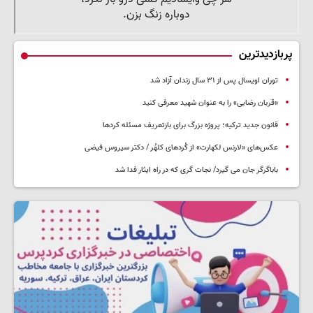
پربازدیدترین
توران اویسال پس از ۳۱ سال زندان آزاد شد
«قربان رضایی» را به عنوان شهید معرفی کنید
قانون جدید ترکیه؛ پروژه بزرگ‌ برای بازتعریف مسئله کردها
عکس‌های «لارنس لکهارت» از کُردهای کلهُر / دکتر سیروس فیضی
باباگرگر جان می گیرد/ نجات گری که در راه ایثار فدا شد