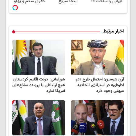
ایرانی را ساخت!!!
اینجا سریع
لاغری شکم و پهلو
بفروشش
معرفی کردند
اخبار مرتبط
آری هرسین: احتمال طرح «دو
هورامانی: دولت اقلیم کردستان
اداره‌ای» در استراتژی اتحادیه
هیچ ارتباطی با پرونده سلاح‌های
میهنی وجود دارد
آمریکا ندارد