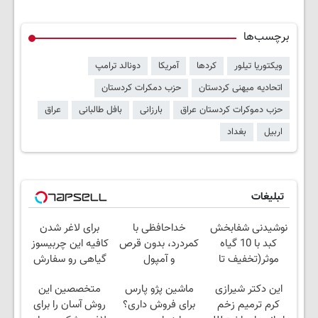
برچسب‌ها
ویکتوریا تیلور
کردها
آمریکا
دونالد ترامپ
اتحادیه میهنی کردستان
حزب دمکرات کردستان
حزب دموکرات کردستان عراق
بارزانی
بافل طالبانی
عراق
اربیل
بغداد
تبلیغات
نوشیدنی شفابخش
خداحافظی با
برای لاغر شدن
کبد با 10 گیاه
کمردرد، بدون قرص
کافیه این چربیسوز
موثر(تخفیف تا
و آمپول
گیاهی رو سفارش
امشب)
بدی(50%تخفیف تا
این دکتر شیرازی
ماشین پژو پارس
متخصصین این
امشب)
کرم ترمیم زخم
برای فروش داری؟
روش آسان را برای