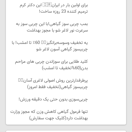
برای اولین بار در ایران🇮🇷 این دکتر کرم
ترمیم کننده 23 روزه ساخت!
بمب چربی سوز گیاهی!با این چربی سوز به
سرعرت نور لاغر شو با مجوز بهداشت
یه تخفیف وسوسه‌برانگیز👈🏻 60٪ تا امشب! با
چربیسوز گیاهی آسون لاغر شو
کلید طلایی برای سوزاندن چربی های مزاحم
بدن(60%تخفیف تا امشب)
پرطرفدارترین روش اصولی لاغری آسان👈🏻
چربیسوز گیاهی(تخفیف فقط امروز)
چربی‌سوزی بدون حتی یک دقیقه ورزش!
تنها فرمول گیاهی کاهش وزن که مجوز وزارت
بهداشت دارد(کلیک جهت سفارش)