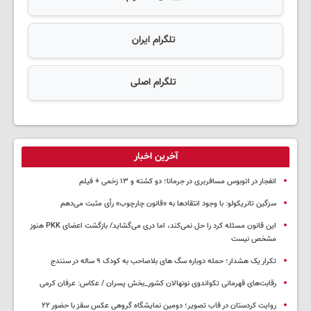
تلگرام ایران
تلگرام اصلی
آخرین اخبار
انفجار در اتوبوس مسافربری در جرمانا؛ دو کشته و ۱۳ زخمی + فیلم
سزگین تانریکولو: با وجود انتقادها به «قانون چارچوب» رأی مثبت می‌دهم
این قانون مسئله کرد را حل نمی‌کند، اما دری می‌گشاید/ بازگشت اعضای PKK هنوز
مشخص نیست
تکرار یک هشدار؛ حمله دوباره سگ های بلاصاحب به کودک ۹ ساله در سنندج
رقابت‌های قهرمانی تکواندوی نونهالان کشور_بخش پسران / عکاس: عرفان کرمی
روایت کردستان در قاب تصویر؛ دومین نمایشگاه گروهی عکس سقز با حضور ۲۲