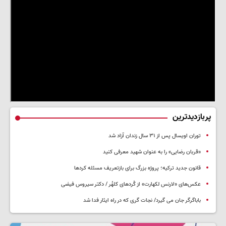
پربازدیدترین
توران اویسال پس از ۳۱ سال زندان آزاد شد
«قربان رضایی» را به عنوان شهید معرفی کنید
قانون جدید ترکیه؛ پروژه بزرگ‌ برای بازتعریف مسئله کردها
عکس‌های «لارنس لکهارت» از کُردهای کلهُر / دکتر سیروس فیضی
باباگرگر جان می گیرد/ نجات گری که در راه ایثار فدا شد