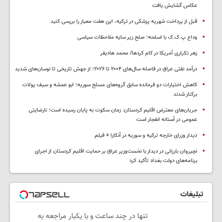
عکاس گشایش یافت
قبل از پرداخت شهریه پزشکی در ترکیه، این هفت معیار را بررسی کنید
وداع پ.ک.ک با اسلحه؛ صلح زیر سایه ملاحظات سیاسی
زهر تکراری آمریکا در کام کردها/ محمد هادیفر
درآمد نفتی عراق در فاصله سال‌های ۲۰۰۴ تا ۲۰۲۶؛ از جهش تاریخی تا نوسان‌های شدید
کاهش اختیارات دو فرمانده سابق گروه‌های مسلح سوریه؛ ابو عمشه و سیف پولات
برکنار شدند
جریان‌های معترض اقلیم کردستان: زمان سکوت به پایان رسیده است؛ نارضایتی
عمومی در آستانه انفجار است
دیدار وزرای خارجه ترکیه و سوریه در آنکارا + فیلم
نچیروان بارزانی در دیدار با نخست‌وزیر عراق بر حمایت اقلیم کردستان از اجرای
برنامه‌های دولت بغداد تأکید کرد
تبلیغات
تنها در چند ساعت و با یکبار مراجعه به