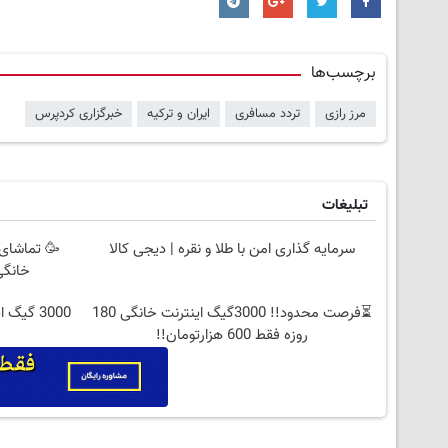
برچسب‌ها
مرز رازی
تردد مسافری
ایران و ترکیه
خبرگزاری کردپرس
تبلیغات
سرمایه گذاری امن با طلا و نقره | دیجی کالا
🥳 تماشای 
خانگی
⏳فرصت محدود!! 3000گیگ اینترنت خانگی 180
3000 گیگ اینترنت؛ فقط ماهی 100 هزار تومان
روزه فقط 600 هزارتومان!!