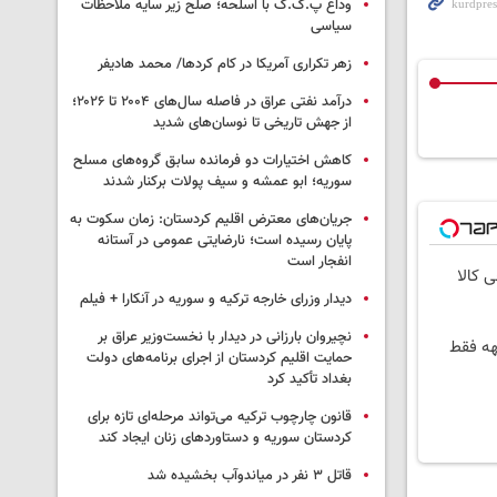
وداع پ.ک.ک با اسلحه؛ صلح زیر سایه ملاحظات
سیاسی
زهر تکراری آمریکا در کام کردها/ محمد هادیفر
درآمد نفتی عراق در فاصله سال‌های ۲۰۰۴ تا ۲۰۲۶؛
از جهش تاریخی تا نوسان‌های شدید
کاهش اختیارات دو فرمانده سابق گروه‌های مسلح
سوریه؛ ابو عمشه و سیف پولات برکنار شدند
جریان‌های معترض اقلیم کردستان: زمان سکوت به
پایان رسیده است؛ نارضایتی عمومی در آستانه
انفجار است
ی کالا
دیدار وزرای خارجه ترکیه و سوریه در آنکارا + فیلم
نچیروان بارزانی در دیدار با نخست‌وزیر عراق بر
رنت پرسرعت 6 ماههه فقط
حمایت اقلیم کردستان از اجرای برنامه‌های دولت
بغداد تأکید کرد
قانون چارچوب ترکیه می‌تواند مرحله‌ای تازه برای
کردستان سوریه و دستاوردهای زنان ایجاد کند
قاتل ٣ نفر در میاندوآب بخشیده شد