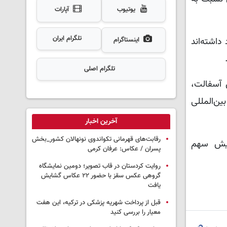
یوتیوب
آپارات
تلگرام ایران
نه مرزی تردد داشته‌اند
اینستاگرام
تلگرام اصلی
 آسفالت،
ین‌المللی
آخرین اخبار
رقابت‌های قهرمانی تکواندوی نونهالان کشور_بخش
ایش سهم
پسران / عکاس: عرفان کرمی
روایت کردستان در قاب تصویر؛ دومین نمایشگاه
گروهی عکس سقز با حضور ۲۲ عکاس گشایش
یافت
قبل از پرداخت شهریه پزشکی در ترکیه، این هفت
معیار را بررسی کنید