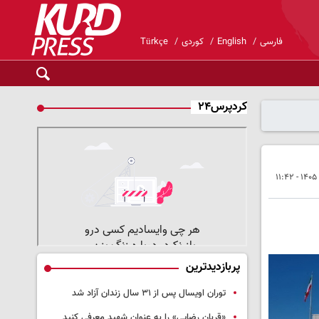
فارسی
English
کوردی
Türkçe
کردپرس۲۴
پربازدیدترین
توران اویسال پس از ۳۱ سال زندان آزاد شد
«قربان رضایی» را به عنوان شهید معرفی کنید