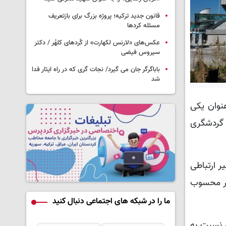
قانون جدید ترکیه؛ پروژه بزرگ‌ برای بازتعریف
مسئله کردها
عکس‌های «لارنس لکهارت» از کُردهای کلهُر / دکتر
سیروس فیضی
باباگرگر جان می گیرد/ نجات گری که در راه ایثار فدا
شد
عنوان یکی
 گردشگری
ر ارتباطی
ور محسوب
ما را در شبکه های اجتماعی دنبال کنید
ن میزان نسبت به