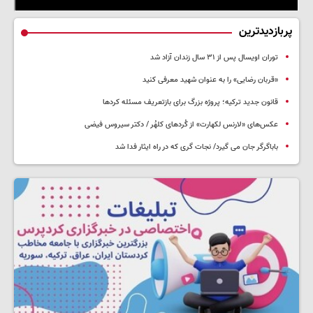
پربازدیدترین
توران اویسال پس از ۳۱ سال زندان آزاد شد
«قربان رضایی» را به عنوان شهید معرفی کنید
قانون جدید ترکیه؛ پروژه بزرگ‌ برای بازتعریف مسئله کردها
عکس‌های «لارنس لکهارت» از کُردهای کلهُر / دکتر سیروس فیضی
باباگرگر جان می گیرد/ نجات گری که در راه ایثار فدا شد