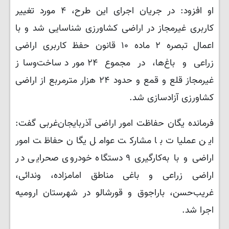
او افزود: در جریان اجرای این طرح، ۴ مورد تغییر
کاربری غیرمجاز در اراضی کشاورزی شناسایی شد و با
اعمال تبصره ۲ ماده ۱۰ قانون حفظ کاربری اراضی
زراعی و باغ‌ها، در مجموع ۲۴ مورد ساخت‌وساز
غیرمجاز قلع و قمع و حدود ۲۴ هزار مترمربع از اراضی
کشاورزی آزادسازی شد.
فرمانده یگان حفاظت امور اراضی آذربایجان‌غربی گفت:
این عملیات با مشارکت عوامل یگان حفاظت امور
اراضی و با به‌کارگیری ۹ دستگاه خودروی صحرایی در
اراضی زراعی و باغی مناطق امامزاده، وندائی،
غریب‌حسن، باراجوق و قورشالو در شهرستان ارومیه
اجرا شد.