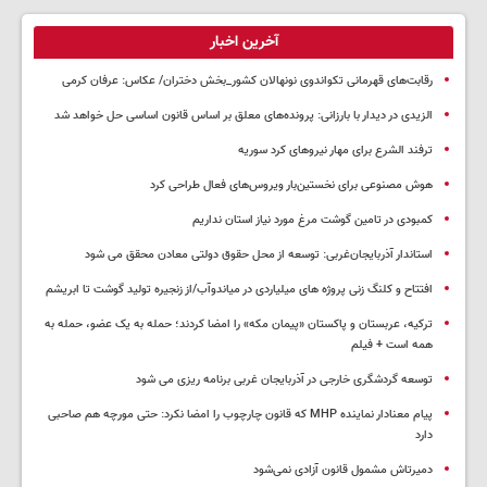
آخرین اخبار
رقابت‌های قهرمانی تکواندوی نونهالان کشور_بخش دختران/ عکاس: عرفان کرمی
الزیدی در دیدار با بارزانی: پرونده‌های معلق بر اساس قانون اساسی حل خواهد شد
ترفند الشرع برای مهار نیروهای کرد سوریه
هوش مصنوعی برای نخستین‌بار ویروس‌های فعال طراحی کرد
کمبودی در تامین گوشت مرغ مورد نیاز استان نداریم
استاندار آذربایجان‌غربی: توسعه از محل حقوق دولتی معادن محقق می شود
افتتاح و کلنگ زنی پروژه های میلیاردی در میاندوآب/از زنجیره تولید گوشت تا ابریشم
ترکیه، عربستان و پاکستان «پیمان مکه» را امضا کردند؛ حمله به یک عضو، حمله به
همه است + فیلم
توسعه گردشگری خارجی در آذربایجان غربی برنامه ریزی می شود
پیام معنادار نماینده MHP که قانون چارچوب را امضا نکرد: حتی مورچه هم صاحبی
دارد
دمیرتاش مشمول قانون آزادی نمی‌شود