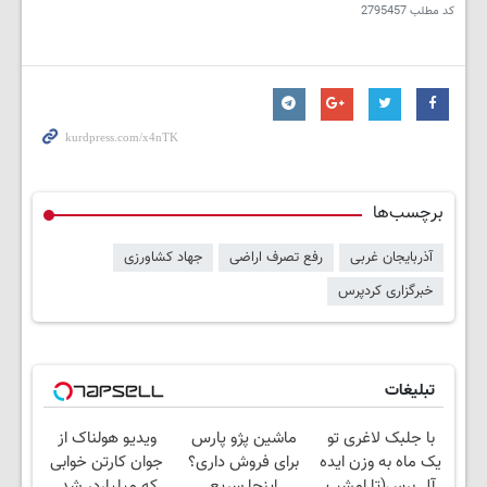
کد مطلب
2795457
برچسب‌ها
آذربایجان غربی
رفع تصرف اراضی
جهاد کشاورزی
خبرگزاری کردپرس
تبلیغات
با جلبک لاغری تو
ماشین پژو پارس
ویدیو هولناک از
یک ماه به وزن ایده
برای فروش داری؟
جوان کارتن خوابی
آل برس(تا امشب
اینجا سریع
که میلیاردر شد.