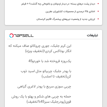
دیدار پشت درهای بسته؛ در دیدار اردوغان و باغچه‌لی چه گذشت؟ + فیلم
اخاذی ۳۵ درصدی از محصولات کشاورزان عفرین
ارزیابی جدید از وضعیت نیروهای پیشمرگ اقلیم کردستان
تبلیغات
این کرم جلبک، جوری چروکاتو صاف میکنه که
انگار بوتاکس کردی!(تخفیف ویژه)
یک‌روزه فروخته شد با خوردو45
با پودر جلبک چربیاتو مثل اسید ذوب
کن(تخفیف تا امشب)
چربی سوزی سریع با پودر لاغری گیاهی
حمله به چربی های شکم و پهلو با یک روش
قوی(پودرجلبک سبز45%تخفیف)