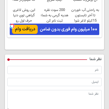
تخفیف ویژه)
بفروشش
آموزش رایگان
به راحتی آب خوردن
200 سوت نقره
این روش لاغری
تا آخر تابستون
هدیه گرمی به شما؛
گیاهی توی دنیا
15کیلو لاغر شو!
ثبت نام کن
حرف اول رو
میزنه(تخفیف ویژه
تا امشب)
نظر شما