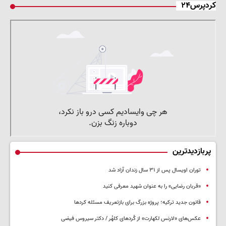
کردپرس۲۴
پربازدیدترین
توران اویسال پس از ۳۱ سال زندان آزاد شد
«قربان رضایی» را به عنوان شهید معرفی کنید
قانون جدید ترکیه؛ پروژه بزرگ‌ برای بازتعریف مسئله کردها
عکس‌های «لارنس لکهارت» از کُردهای کلهُر / دکتر سیروس فیضی