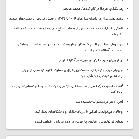
زهر تکراری آمریکا در کام کردها/ محمد هادیفر
درآمد نفتی عراق در فاصله سال‌های ۲۰۰۴ تا ۲۰۲۶؛ از جهش تاریخی تا نوسان‌های شدید
کاهش اختیارات دو فرمانده سابق گروه‌های مسلح سوریه؛ ابو عمشه و سیف پولات
برکنار شدند
جریان‌های معترض اقلیم کردستان: زمان سکوت به پایان رسیده است؛ نارضایتی
عمومی در آستانه انفجار است
دیدار وزرای خارجه ترکیه و سوریه در آنکارا + فیلم
نچیروان بارزانی در دیدار با نخست‌وزیر عراق بر حمایت اقلیم کردستان از اجرای
برنامه‌های دولت بغداد تأکید کرد
قانون چارچوب ترکیه می‌تواند مرحله‌ای تازه برای کردستان سوریه و دستاوردهای زنان
ایجاد کند
قاتل ٣ نفر در میاندوآب بخشیده شد
اوجالان می‌تواند در امرالی با روزنامه‌نگاران و دانشگاهیان دیدار کند
نعمان کورتولموش: «قانون چارچوب» درِ دوره‌ای تازه را خواهد گشود