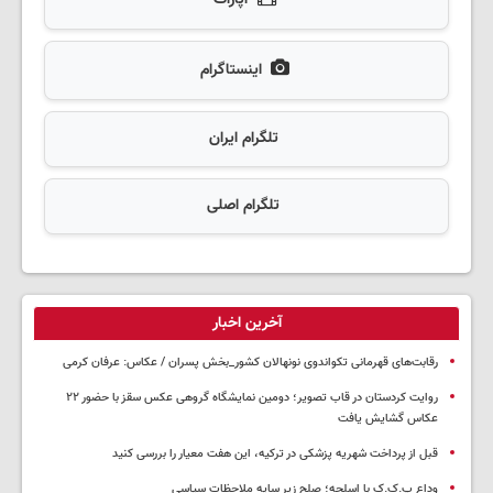
اینستاگرام
تلگرام ایران
تلگرام اصلی
آخرین اخبار
رقابت‌های قهرمانی تکواندوی نونهالان کشور_بخش پسران / عکاس: عرفان کرمی
روایت کردستان در قاب تصویر؛ دومین نمایشگاه گروهی عکس سقز با حضور ۲۲
عکاس گشایش یافت
قبل از پرداخت شهریه پزشکی در ترکیه، این هفت معیار را بررسی کنید
وداع پ.ک.ک با اسلحه؛ صلح زیر سایه ملاحظات سیاسی