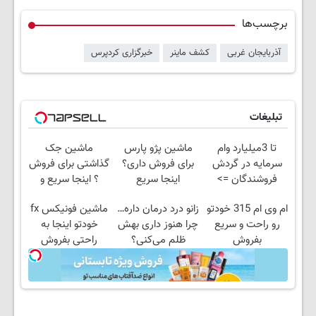
برچسب‌ها
آذربایجان غربی
کشف ماینر
خبرگزاری کردپرس
تبلیغات
تا 3میلیارد وام
ماشین پژو پارس
ماشین جک
سرمایه در گردش
برای فروش داری؟
گذاشتی برای فروش
فروشندگان =>
اینجا سریع
؟ اینجا سریع و
فروشگاهت رو ثبت
بفروشش
راحت بفروش
ام وی ام 315 خودتو
زانو درد درمان داره…
ماشین فونیکس fx
کن
رو راحت و سریع
چرا هنوز داری بهش
خودتو اینجا به
بفروش
ظلم می‌کنی؟
راحتی بفروش