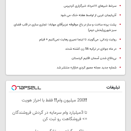
سرخط خبرهای ۱۷مرداد خبرگزاری کردپرس
آذربایجان غربی از اواسط هفته خنک می شود
پشت پرده ساخت و ساز در باغ موقوفه عزیزآقای مهاباد؛ تجاری سازی در قلب فضای
سبز شهری(بخش دوم)
روایت زندانی: می‌گویند تا اینجا نمیری رهایت نمی‌کنیم + فیلم
در ماه جولای در ترکیه 56 زن کشته شدند
بی‌دفاع شدن آسمان اقلیم کردستان
شماره جدید مجله مصور کردی «باژار» منتشر شد
تبلیغات
❗❗200 میلیون وام❗❗ فقط با احراز هویت
تا 3میلیارد وام سرمایه در گردش فروشندگان
=> فروشگاهت رو ثبت کن