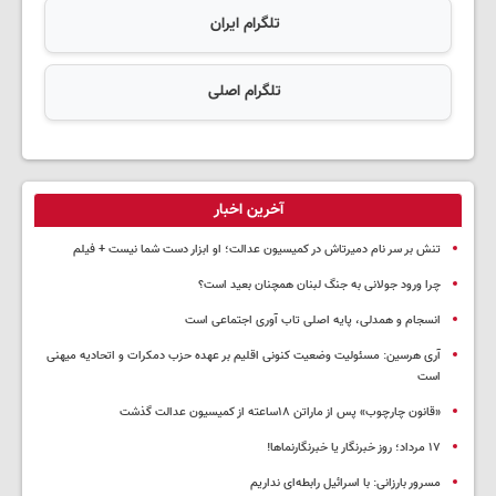
تلگرام ایران
تلگرام اصلی
آخرین اخبار
تنش بر سر نام دمیرتاش در کمیسیون عدالت؛ او ابزار دست شما نیست + فیلم
چرا ورود جولانی به جنگ لبنان همچنان بعید است؟
انسجام و همدلی، پایه اصلی تاب آوری اجتماعی است
آری هرسین: مسئولیت وضعیت کنونی اقلیم بر عهده حزب دمکرات و اتحادیه میهنی
است
«قانون چارچوب» پس از ماراتن ۱۸ساعته از کمیسیون عدالت گذشت
١٧ مرداد؛ روز خبرنگار یا خبرنگارنماها!
مسرور بارزانی: با اسرائیل رابطه‌ای نداریم