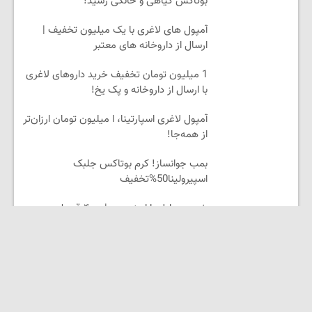
بوتاکس گیاهی و خانگی رسید!
آمپول های لاغری با یک میلیون تخفیف |
ارسال از داروخانه های معتبر
1 میلیون تومان تخفیف خرید داروهای لاغری
با ارسال از داروخانه و پک یخ!
آمپول لاغری اسپارتینا، ا میلیون تومان ارزان‌تر
از همه‌جا!
بمب جوانساز! کرم بوتاکس جلبک
اسپیرولینا50%تخفیف
خرید موبایل با اسنپ پی | در ۴ قسط بدون
سود و کارمزد!
لینکستان
دیجیتال مارکتینگ رویش
لوازم یدکی موتور