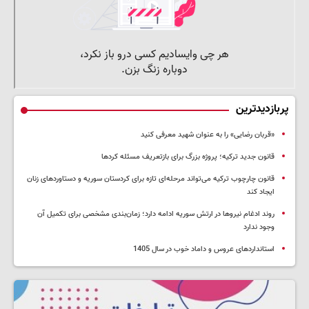
پربازدیدترین
«قربان رضایی» را به عنوان شهید معرفی کنید
قانون جدید ترکیه؛ پروژه بزرگ‌ برای بازتعریف مسئله کردها
قانون چارچوب ترکیه می‌تواند مرحله‌ای تازه برای کردستان سوریه و دستاوردهای زنان
ایجاد کند
روند ادغام نیروها در ارتش سوریه ادامه دارد؛ زمان‌بندی مشخصی برای تکمیل آن
وجود ندارد
استانداردهای عروس و داماد خوب در سال 1405