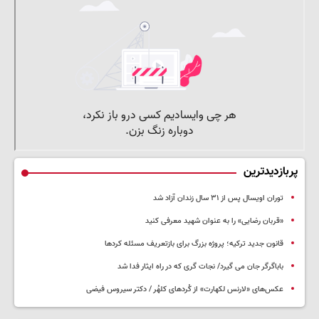
پربازدیدترین
توران اویسال پس از ۳۱ سال زندان آزاد شد
«قربان رضایی» را به عنوان شهید معرفی کنید
قانون جدید ترکیه؛ پروژه بزرگ‌ برای بازتعریف مسئله کردها
باباگرگر جان می گیرد/ نجات گری که در راه ایثار فدا شد
عکس‌های «لارنس لکهارت» از کُردهای کلهُر / دکتر سیروس فیضی