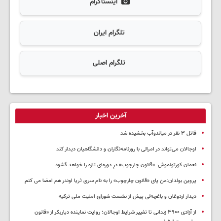
اینستاگرام
تلگرام ایران
تلگرام اصلی
آخرین اخبار
قاتل ٣ نفر در میاندوآب بخشیده شد
اوجالان می‌تواند در امرالی با روزنامه‌نگاران و دانشگاهیان دیدار کند
نعمان کورتولموش: «قانون چارچوب» درِ دوره‌ای تازه را خواهد گشود
پروین بولدان:من پای «قانون چارچوب» را به نام سری ثریا اوندر هم امضا می کنم
دیدار اردوغان و باغچه‌لی پیش از نشست شورای امنیت ملی ترکیه
از آزادی ۳۹۰۰ زندانی تا تغییر شرایط اوجالان؛ روایت نماینده دیاربکر از «قانون