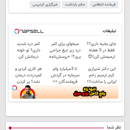
فرمانده انتظامی
حکم بازداشت
خبرگزاری کردپرس
تبلیغات
جای بخیه داری؟؟
میخوای برای کمر
کمر درد شدید
فقط در 3 هفته
درد زیر تیغ جراحی
داری؟ تو خونه
ترمیمش کن!😍
بری؟! ◗پرسش‌نامه
درمانش کن
رو پر کن◖
(◂پرسش‌نامه رو
این دکتر شیرازی
تا 3میلیارد وام
هر کاری کردی و
پرکن)
کرم ترمیم زخم
سرمایه در گردش
کمردردت درمان
ایرانی را ساخت!!!
فروشندگان =>
نشد؟ پر کردن
فروشگاهت رو ثبت
پرسشنامه و دریافت
کن
راه حل
نظر شما