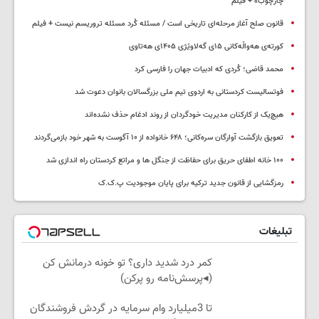
چارچوب» + فیلم
قانون صلح آغاز مرحله‌ای تاریخی است / مسئله کُرد مسئله تروریسم نیست + فیلم
کورتەی هەواڵەکانی ۱۵ی گەلاوێژی ۱۴۰۵ی هەتاوی
محمد قاضی؛ کُردی که ادبیات جهان را فارسی کرد
فوتسالیست کردستانی به اردوی تیم ملی بزرگسالان بانوان دعوت شد
هیچ‌یک از کارکنان مدیریت خودگردان از روند ادغام حذف نشده‌اند
تعویق بازگشت آوارگان سره‌کانی؛ ۶۴۸ خانواده از ۱۰ آگوست به شهر خود بازمی‌گردند
۱۰۰ خانه اطفای حریق برای حفاظت از جنگل ها و مراتع کردستان راه اندازی شد
رمزگشایی از قانون جدید ترکیه برای پایان موجودیت پ.ک.ک
تبلیغات
کمر درد شدید داری؟ تو خونه درمانش کن
(◂پرسش‌نامه رو پرکن)
تا 3میلیارد وام سرمایه در گردش فروشندگان