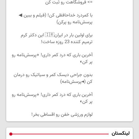
=> فروشگاهت رو ثبت کن
با کمردرد خداحافظی کن! (فیلم و ببین ◀
پرسش‌نامه رو پرکن)
برای اولین بار در ایران🇮🇷 این دکتر کرم
ترمیم کننده 23 روزه ساخت!
آخرین باری که درد کمر داری! ◗پرسش‌نامه رو
پر کن◖
بدون جراحی دیسک کمر و سیاتیک رو درمان
کن (◂پرسش‌نامه)
آخرین باری که درد کمر داری! ◗پرسش‌نامه رو
پر کن◖
لوازم ورزشی خفن رو اقساطی بخر!
لینکستان