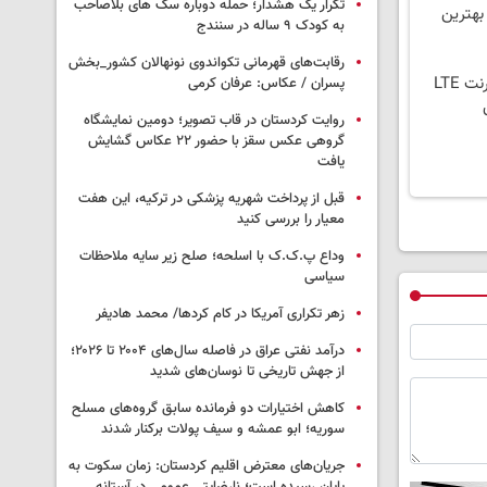
تکرار یک هشدار؛ حمله دوباره سگ های بلاصاحب
 بهترین
به کودک ۹ ساله در سنندج
رقابت‌های قهرمانی تکواندوی نونهالان کشور_بخش
بدون پیش پرداخت در 4 قسط ✅ اینترنت LTE
پسران / عکاس: عرفان کرمی
روایت کردستان در قاب تصویر؛ دومین نمایشگاه
گروهی عکس سقز با حضور ۲۲ عکاس گشایش
یافت
قبل از پرداخت شهریه پزشکی در ترکیه، این هفت
معیار را بررسی کنید
وداع پ.ک.ک با اسلحه؛ صلح زیر سایه ملاحظات
سیاسی
زهر تکراری آمریکا در کام کردها/ محمد هادیفر
درآمد نفتی عراق در فاصله سال‌های ۲۰۰۴ تا ۲۰۲۶؛
از جهش تاریخی تا نوسان‌های شدید
کاهش اختیارات دو فرمانده سابق گروه‌های مسلح
سوریه؛ ابو عمشه و سیف پولات برکنار شدند
جریان‌های معترض اقلیم کردستان: زمان سکوت به