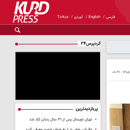
فارسی
English
کوردی
Türkçe
کردپرس۲۴
پربازدیدترین
توران اویسال پس از ۳۱ سال زندان آزاد شد
«قربان رضایی» را به عنوان شهید معرفی کنید