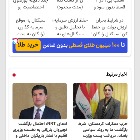
اسنپ پی | در ۴
رو از دست نده
چند دقیقه پورتفوی
قسط بدون سود و
(مدت محدود)
اختصاصیت رو
کارمزد!
بساز!
در شرایط بحران
حفظ ارزش سرمایه؛
سیگنال به موقع
ارزش پولت رو حفظ
با تحلیل دقیق و
سرمایه گذاری
کن! سیگنال رایگان!
سیگنال‌های به
(رایگان به مدت
موقع!
محدود)
اخبار مرتبط
حزب دمکرات کردستان: شرط
ادعای NRT: احتمال بازگشت
بازگشت ما به روند سیاسی
نچیروان بارزانی به نخست وزیری
بغداد، دریافت پست وزارت
اقلیم با فشار بازیگران داخلی و