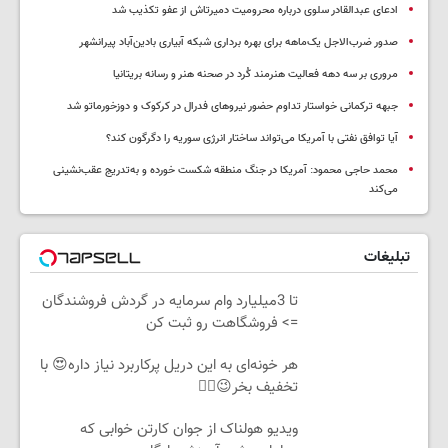
ادعای عبدالقادر سلوی درباره محرومیت دمیرتاش از عفو تکذیب شد
صدور ضرب‌الاجل یک‌ماهه برای بهره برداری شبکه آبیاری بادین‌آباد پیرانشهر
مروری بر سه دهه فعالیت هنرمند کُرد در صحنه هنر و رسانه بریتانیا
جبهه ترکمانی خواستار تداوم حضور نیروهای فدرال در کرکوک و دوزخورماتو شد
آیا توافق نفتی با آمریکا می‌تواند ساختار انرژی سوریه را دگرگون کند؟
محمد حاجی محمود: آمریکا در جنگ منطقه شکست خورده و به‌تدریج عقب‌نشینی
می‌کند
تبلیغات
تا 3میلیارد وام سرمایه در گردش فروشندگان
=> فروشگاهت رو ثبت کن
هر خونه‌ای به این دریل پرکاربرد نیاز داره😍 با
تخفیف بخر😉👌🏻
ویدیو هولناک از جوان کارتن خوابی که