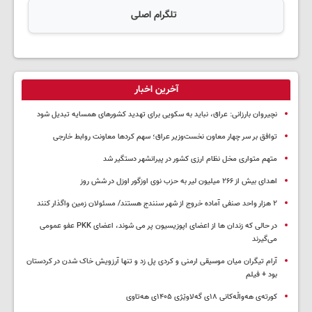
تلگرام اصلی
آخرین اخبار
نچیروان بارزانی: عراق، نباید به سکویی برای تهدید کشورهای همسایه تبدیل شود
توافق بر سر چهار معاون نخست‌وزیر عراق؛ سهم کردها معاونت روابط خارجی
متهم متواری مخل نظام ارزی کشور در پیرانشهر دستگیر شد
اهدای بیش از ۲۶۶ میلیون لیر به حزب نوی اوزگور اوزل در شش روز
۲ هزار واحد صنفی آماده خروج از شهر سنندج هستند/ مسئولان زمین واگذار کنند
در حالی که زندان ها از اعضای اپوزیسیون پر می شوند، اعضای PKK عفو عمومی
می‌گیرند
آرام تیگران میان موسیقی ارمنی و کردی پل زد و تنها آرزویش خاک شدن در کردستان
بود + فیلم
کورتەی هەواڵەکانی ۱۸ی گەلاوێژی ۱۴۰۵ی هەتاوی