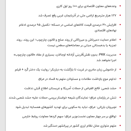
وعده‌های معاون اقتصادی برای ۱۰۰ روز اول کاری
۱۲۷ هزار مترمربع اراضی ملی در آذربایجان غربی رفع تصرف شد
افزایش ۳۰ درصدی قیمت کالاهای اساسی در حسکه؛ تکمیل ۹۵ درصدی ادغام
نهادهای اقتصادی
اعلام حمایت دمیرتاش و میرزاکلی از روند صلح و قانون چارچوب؛ این روند، روند
تجزیه یا بده‌بستانی مبتنی بر معامله‌های سطحی نیست
مدیریت PKK: بدون نقش‌آفرینی آزادانه اوجالان، بسیاری از مفاد «قانون چارچوب»
اجرا نخواهد شد
از خاموشی زبان مادری در غربت تا بازگشت به دیاربکر؛ روایت یک دختر کُرد + فیلم
تداوم موج بازداشت مقامات و مسئولان متهم به فساد در عراق
حشد شعبی: فالح الفیاض از حملات آمریکا و عربستان اطلاع قبلی نداشت
تنش در پارلمان عراق؛ نمایندگان شیعه خواستار بررسی حملات علیه حشد شعبی شدند
نچیروان بارزانی: عراق، نباید به سکویی برای تهدید کشورهای همسایه تبدیل شود
توافق بر سر چهار معاون نخست‌وزیر عراق؛ سهم کردها معاونت روابط خارجی
متهم متواری مخل نظام ارزی کشور در پیرانشهر دستگیر شد