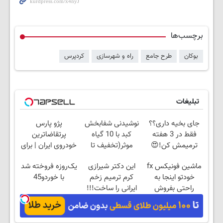
برچسب‌ها
بوکان
طرح جامع
راه و شهرسازی
کردپرس
تبلیغات
جای بخیه داری؟؟
نوشیدنی شفابخش
پژو پارس
فقط در 3 هفته
کبد با 10 گیاه
پرتقاضاترین
ترمیمش کن!😍
موثر(تخفیف تا
خودروی ایران | برای
امشب)
فروشش فرصت رو
ماشین فونیکس fx
این دکتر شیرازی
یک‌روزه فروخته شد
از دست نده!
خودتو اینجا به
کرم ترمیم زخم
با خوردو45
راحتی بفروش
ایرانی را ساخت!!!